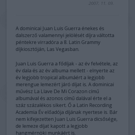
2007. 11. 09.
A dominicai Juan Luis Guerra énekes és
dalszerző valamennyi jelölését díjra váltotta
péntekre virradóra a 8. Latin Grammy
díjkiosztóján, Las Vegasban.
Juan Luis Guerra a fődíjak - az év felvétele, az
év dala és az év albuma mellett - elnyerte az
év legjobb tropical albumáért a legjobb
merengue lemezért járó díjat is. A dominicai
művész La Llave De Mi Corazon című
albumával és azonos című dalával érte el a
száz százalékos sikert. Ő a Latin Recording
Academia Év előadója díjának nyertese is. Bár
nem kifejezetten Juan Luis Guerra dicsősége,
de lemeze díjat kapott a legjobb
hangmérnöki munkáért is.