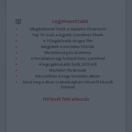
Legolvasottabb
Megdöbbentő fotók a néptelen fővárosról
Top 10: ezek a legjobb szerelmes filmek
A 10 legütősebb drogos film
Megjöttek a meztelen hősnők
Meztelenség és anatómia
A forradalom egy holland fotós szemével
A legizgalmasabb fotók 2015-ből
Meztelen fővárosiak
Készülőben a nagy meztelen album
Nézd meg a 48-as szabadságharc hőseiről készült
fotókat!
Hírlevél feliratkozás