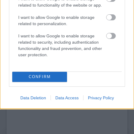
related to functionality of the website or app.
I want to allow Google to enable storage
related to personalization.
„AZ EMBERT EMBERRÉ TETTE…” – VASÁRNAP
I want to allow Google to enable storage
ZÁRT A DOMBOS FEST
related to security, including authentication
functionality and fraud prevention, and other
user protection.
A bejegyzés trackback címe:
https://kulturpart.hu/api/trackback/id/7822674
Kommentek:
CONFIRM
A hozzászólások a
vonatkozó jogszabályok
értelmében felhasználói tartalomnak
minősülnek, értük a
szolgáltatás technikai
üzemeltetője semmilyen felelősséget
nem vállal, azokat nem ellenőrzi. Kifogás esetén forduljon a blog szerkesztőjéhez.
Data Deletion
Data Access
Privacy Policy
Részletek a
Felhasználási feltételekben
és az
adatvédelmi tájékoztatóban
.