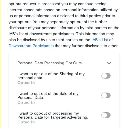
amerikai - szülei Bartók Béla iránti
opt-out request is processed you may continue seeing
rajongásukban keresztelték Belának.) Az év
interest-based ads based on personal information utilized by
felfedezettje a Jesse and Joy duó.
us or personal information disclosed to third parties prior to
your opt-out. You may separately opt-out of the further
A Latin Grammyn 49 kategóriában osztottak
disclosure of your personal information by third parties on the
díjakat, minden egyes trófeáért öten
IAB’s list of downstream participants. This information may
also be disclosed by us to third parties on the
IAB’s List of
versengtek. Összesen ötezer nevező közül
Downstream Participants
that may further disclose it to other
választották ki a díjazottakat. A díjkiosztó
third parties.
gálát a Mandalay Bay Events Centerben
rendezték, az eseményt az Univision Network
Please note that this website/app uses one or more Google
Personal Data Processing Opt Outs
közvetítette.
services and may gather and store information including but
not limited to your visit or usage behaviour. You may click to
I want to opt-out of the Sharing of my
personal data.
A Latin Grammy művészeit egyébként a
grant or deny consent to Google and its third-party tags to
Opted In
use your data for below specified purposes in below Google
"hagyományos" Grammy-díjak között is
consent section.
kitüntetik több kategóriában.
I want to opt-out of the Sale of my
Personal Data.
Opted In
Forrás:
kultura.hu
I want to opt-out of processing my
Personal Data for Targeted Advertising.
Opted In