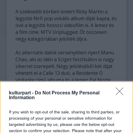
A szélesebb körben ismert Ricky Martin a
legjobb férfi pop vokális album díját kapta, és
övé a legjobb hosszú videofilm is. A lemez és
a film címe: MTV Unplugged. Őt összesen
négy kategóriában jelölték díjra.
Az alternatív dalok versenyében nyert Manu
Chao, aki az idén a Sziget fesztiválon is nagy
sikerrel szerepelt. Négy jelöléséből két díjat
vihetett el a Calle 13 duó, a Residente O
visitante című albuma és a lemez Pal Norte
című dala a városi zenei kategória nyertese.
kulturpart -
Do Not Process My Personal
Information
Az instrumentális kategóriában a más
stílusokban sokkal ismertebb Chick Corea és
If you wish to opt-out of the sale, sharing to third parties, or
- a "csupán" tiszteletbeli magyar - Bela Fleck
processing of your personal or sensitive information for
(öthúros bendzsós) The Enchantment című
targeted advertising by us, please use the below opt-out
albuma kapott Latin Grammyt. (Flecket -
section to confirm your selection. Please note that after your