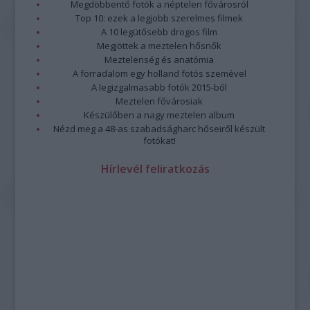
Megdöbbentő fotók a néptelen fővárosról
Top 10: ezek a legjobb szerelmes filmek
A 10 legütősebb drogos film
Megjöttek a meztelen hősnők
Meztelenség és anatómia
A forradalom egy holland fotós szemével
A legizgalmasabb fotók 2015-ből
Meztelen fővárosiak
Készülőben a nagy meztelen album
Nézd meg a 48-as szabadságharc hőseiről készült
fotókat!
Hírlevél feliratkozás