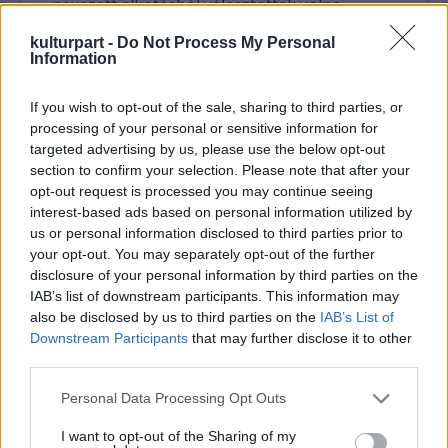
nevezett alkotásból választottak volna
nyitófilmet, ha időközben nem döntenek
kulturpart -
Do Not Process My Personal
másként.
Information
Herendi Gábor beszámolt arról is: eldőlt,
hogy jövőre is a Millenáris ad helyet a
If you wish to opt-out of the sale, sharing to third parties, or
filmszemle nyitó és záró ünnepségének.
processing of your personal or sensitive information for
targeted advertising by us, please use the below opt-out
A 39. Magyar Filmszemle 2008. január 29-én
section to confirm your selection. Please note that after your
kezdődik és február 5-ig tart. A vetítéseket a
opt-out request is processed you may continue seeing
Millenáris teátrumban tartják. A Magyar
interest-based ads based on personal information utilized by
Mozgókép Közalapítvány (MMK) korábbi
us or personal information disclosed to third parties prior to
your opt-out. You may separately opt-out of the further
tájékoztatása szerint az alkotók november
disclosure of your personal information by third parties on the
20-ig nevezhetnek munkáikkal játékfilm,
IAB’s list of downstream participants. This information may
kisjátékfilm, kísérleti film, nem fikciós film és
also be disclosed by us to third parties on the
IAB’s List of
tévéfilm kategóriában. A jövő évi szemle
Downstream Participants
that may further disclose it to other
újdonsága, hogy az Arany Orsó-díj lesz az
third parties.
esemény legfőbb elismerése, a zsánerdíj
pedig megszűnik.
Please note that this website/app uses one or more Google
Personal Data Processing Opt Outs
services and may gather and store information including but
not limited to your visit or usage behaviour. You may click to
I want to opt-out of the Sharing of my
Herendi Gábor mellett a filmszemle