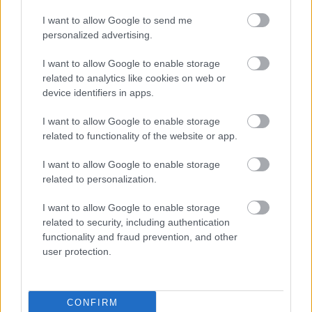
I want to allow Google to send me
personalized advertising.
SZEMBE MERSZ NÉZNI AZZAL, AKIVÉ
VÁLHATTÁL VOLNA?
I want to allow Google to enable storage
related to analytics like cookies on web or
device identifiers in apps.
I want to allow Google to enable storage
related to functionality of the website or app.
I want to allow Google to enable storage
TERMÉSZETFELETTI ERŐK ÉS ELFELEDETT
related to personalization.
TITKOK: ITT A SHELBY OAKS – A GONOSZ
NYOMÁBAN MAGYAR ELŐZETESE
I want to allow Google to enable storage
related to security, including authentication
functionality and fraud prevention, and other
user protection.
CONFIRM