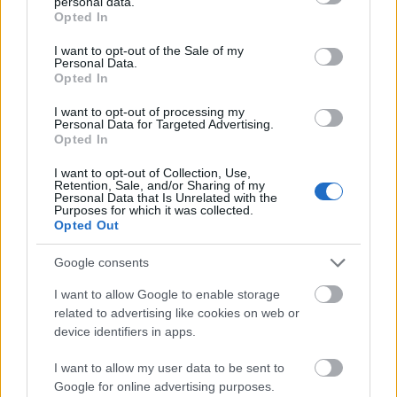
personal data.
grant or deny consent to Google and its third-party tags to
tanácsának tagja Kocsis Tibor és Molnár
Opted In
use your data for below specified purposes in below Google
György filmrendező, Sellő Hajnal vágó,
consent section.
I want to opt-out of the Sale of my
Székely Orsolya rendező-producer, Tóth
Personal Data.
Erzsébet, az MMK főtitkára, Veressné Kozma
Opted In
Ilona, a szervezőbizottság elnöke, Garami
I want to opt-out of processing my
Gábor producer és Hermann Krisztina, a
Personal Data for Targeted Advertising.
Magyar Filmművészek Szövetségének
Opted In
ügyvezető titkára.
I want to opt-out of Collection, Use,
Retention, Sale, and/or Sharing of my
Forrás:
kultura.hu
Personal Data that Is Unrelated with the
Purposes for which it was collected.
Opted Out
Google consents
Film
I want to allow Google to enable storage
related to advertising like cookies on web or
device identifiers in apps.
I want to allow my user data to be sent to
Google for online advertising purposes.