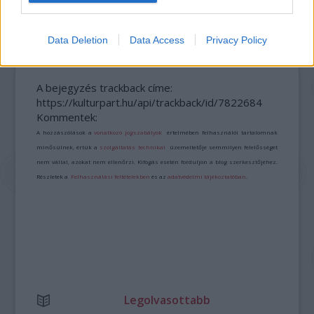
SZÁGULDÁS, SÁRKÁNYOK, ROSSZFIÚK – A NYÁR
10 LEGKEDVELTEBB MOZIJA MAGYARORSZÁGON
Data Deletion
Data Access
Privacy Policy
A bejegyzés trackback címe:
https://kulturpart.hu/api/trackback/id/7822684
Kommentek:
A hozzászólások a
vonatkozó jogszabályok
értelmében felhasználói tartalomnak
minősülnek, értük a
szolgáltatás technikai
üzemeltetője semmilyen felelősséget
nem vállal, azokat nem ellenőrzi. Kifogás esetén forduljon a blog szerkesztőjéhez.
Részletek a
Felhasználási feltételekben
és az
adatvédelmi tájékoztatóban
.
Legolvasottabb