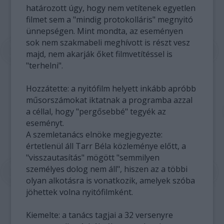
határozott úgy, hogy nem vetítenek egyetlen
filmet sem a "mindig protokolláris" megnyitó
ünnepségen. Mint mondta, az eseményen
sok nem szakmabeli meghívott is részt vesz
majd, nem akarják őket filmvetítéssel is
"terhelni".
Hozzátette: a nyitófilm helyett inkább apróbb
műsorszámokat iktatnak a programba azzal
a céllal, hogy "pergősebbé" tegyék az
eseményt.
A szemletanács elnöke megjegyezte:
értetlenül áll Tarr Béla közleménye előtt, a
"visszautasítás" mögött "semmilyen
személyes dolog nem áll", hiszen az a többi
olyan alkotásra is vonatkozik, amelyek szóba
jöhettek volna nyitófilmként.
Kiemelte: a tanács tagjai a 32 versenyre