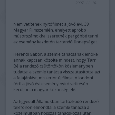
2007. 11. 10.
Nem vetítenek nyitófilmet a jövő évi, 39.
Magyar Filmszemlén, ehelyett apróbb
műsorszámokkal szeretnék pergőbbé tenni
az esemény kezdetén tartandó ünnepséget.
Herendi Gábor, a szemle tanácsának elnöke
annak kapcsán közölte mindezt, hogy Tarr
Béla rendező csütörtökön közleményben
tudatta: a szemle tanácsa visszautasította azt
a felajánlást, miszerint új filmje, A londoni
férfi a jövő évi esemény nyitó vetítésén
kerüljön a magyar közönség elé.
Az Egyesült Államokban tartózkodó rendező
telefonon elmondta: a szemle tanácsa a
közelmúltban hosszas tanácskozás után