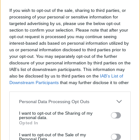
Egyetem Dzsessz Tanszékén, ahol Oláh
Kálmán tanítványa volt. Három évvel ezelőtt
If you wish to opt-out of the sale, sharing to third parties, or
Londonban Julian Joseph, a brit jazzegenda
processing of your personal or sensitive information for
mutatta be őt a közönségnek. Tavaly és idén
targeted advertising by us, please use the below opt-out
is a montreux-i jazz-zongoraverseny
section to confirm your selection. Please note that after your
opt-out request is processed you may continue seeing
döntőjébe jutott szóló kategóriában.
interest-based ads based on personal information utilized by
us or personal information disclosed to third parties prior to
your opt-out. You may separately opt-out of the further
disclosure of your personal information by third parties on the
IAB’s list of downstream participants. This information may
Zene
also be disclosed by us to third parties on the
IAB’s List of
Downstream Participants
that may further disclose it to other
third parties.
Please note that this website/app uses one or more Google
Personal Data Processing Opt Outs
services and may gather and store information including but
not limited to your visit or usage behaviour. You may click to
I want to opt-out of the Sharing of my
personal data.
grant or deny consent to Google and its third-party tags to
Opted In
use your data for below specified purposes in below Google
ELSTARTOLT A MŰVÉSZETEK VÖLGYE
consent section.
I want to opt-out of the Sale of my
Personal Data.