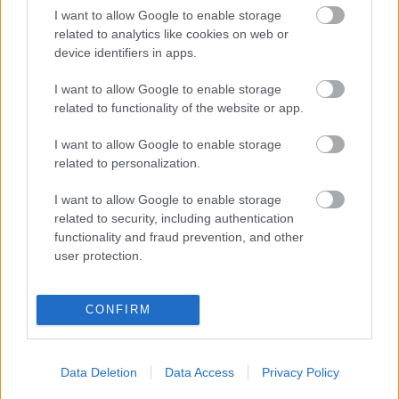
Kommentek:
I want to allow Google to enable storage
A hozzászólások a
vonatkozó jogszabályok
értelmében felhasználói tartalomnak
related to analytics like cookies on web or
minősülnek, értük a
szolgáltatás technikai
üzemeltetője semmilyen felelősséget
device identifiers in apps.
nem vállal, azokat nem ellenőrzi. Kifogás esetén forduljon a blog szerkesztőjéhez.
Részletek a
Felhasználási feltételekben
és az
adatvédelmi tájékoztatóban
.
I want to allow Google to enable storage
related to functionality of the website or app.
I want to allow Google to enable storage
related to personalization.
I want to allow Google to enable storage
related to security, including authentication
Legolvasottabb
functionality and fraud prevention, and other
user protection.
Megdöbbentő fotók a néptelen fővárosról
Top 10: ezek a legjobb szerelmes filmek
A 10 legütősebb drogos film
CONFIRM
Megjöttek a meztelen hősnők
Meztelenség és anatómia
A forradalom egy holland fotós szemével
A legizgalmasabb fotók 2015-ből
Data Deletion
Data Access
Privacy Policy
Meztelen fővárosiak