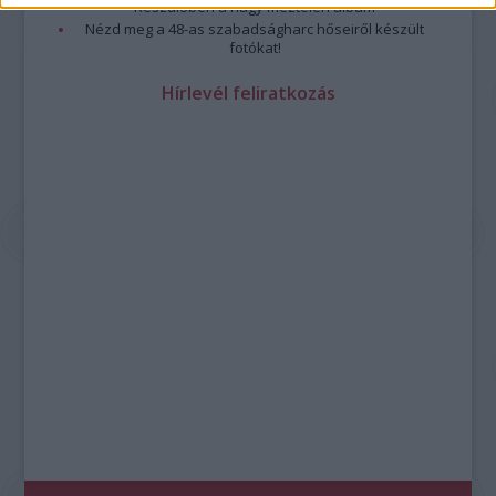
Készülőben a nagy meztelen album
Nézd meg a 48-as szabadságharc hőseiről készült
fotókat!
Hírlevél feliratkozás