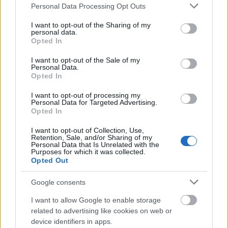
Please note that this website/app uses one or more Google
Personal Data Processing Opt Outs
el, szerelmekkel, az őslakossághoz való
services and may gather and store information including but
viszonyulással, a kávéfarm csődjével. Ezután
not limited to your visit or usage behaviour. You may click to
I want to opt-out of the Sharing of my
kezdődött el valójában Blixen írói karrierje.
personal data.
grant or deny consent to Google and its third-party tags to
Opted In
use your data for below specified purposes in below Google
Legfontosabb műve a magyarul a Polar
consent section.
I want to opt-out of the Sale of my
Kiadónál megjelent Hét fantasztikus történet,
Personal Data.
Opted In
tele egzotikus mesékkel, melyekkel kenyai
farmján szórakoztatta a hozzá betérő
I want to opt-out of processing my
vendégeket. Borítótervét a dán királynő
Personal Data for Targeted Advertising.
Opted In
készítette. Afrika hálából ma is őrzi Karen
Blixen emlékét: egykori kávéfarmja területét
I want to opt-out of Collection, Use,
Kenyában Karenföldnek nevezték el. A
Retention, Sale, and/or Sharing of my
Personal Data that Is Unrelated with the
Dánvázió estjén Kertész Judit, a fordító és
Purposes for which it was collected.
vendégei, valamint egy Blixen életéről készült
Opted Out
dokumentumfilm idézi fel alakját.
Google consents
Forrás:
kultura.hu
I want to allow Google to enable storage
related to advertising like cookies on web or
device identifiers in apps.