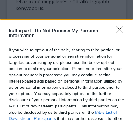
fel az írónő megjelenés előtt álló legújabb
könyvéből is.
A dán irodalom igazi
nagyasszonyáról,
kulturpart -
Do Not Process My Personal
Karen Blixenről
Information
(1885-1962) szól a
következő fejezet
If you wish to opt-out of the sale, sharing to third parties, or
november 28-án. A
processing of your personal or sensitive information for
világirodalom
targeted advertising by us, please use the below opt-out
section to confirm your selection. Please note that after your
klasszikusává vált
opt-out request is processed you may continue seeing
dán bárónő alakját
interest-based ads based on personal information utilized by
felidéző est A
Karen Blixen
us or personal information disclosed to third parties prior to
maszkodról ismerlek
your opt-out. You may separately opt-out of the further
fel címet kapta. Karen Blixen életét a Távol
disclosure of your personal information by third parties on the
Afrikától című filmből ismerte meg a
IAB’s list of downstream participants. This information may
közönség. A Meryl Streep főszereplésével
also be disclosed by us to third parties on the
IAB’s List of
készült Sydney Pollack-film alapjául szolgáló,
Downstream Participants
that may further disclose it to other
azonos című regény önéletrajzi alkotás, és a
third parties.
szerző tizenhét Kenyában töltött évét meséli