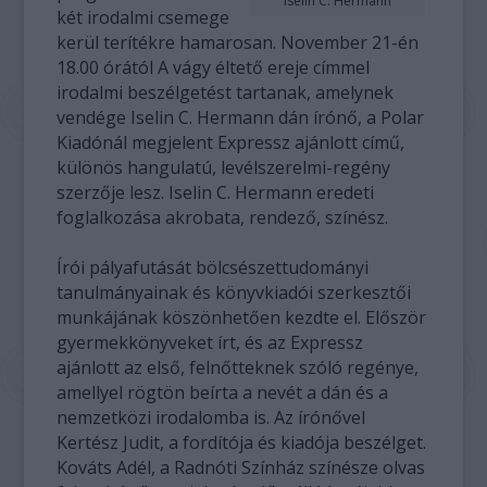
Iselin C. Hermann
két irodalmi csemege
kerül terítékre hamarosan. November 21-én
18.00 órától A vágy éltető ereje címmel
irodalmi beszélgetést tartanak, amelynek
vendége Iselin C. Hermann dán írónő, a Polar
Kiadónál megjelent Expressz ajánlott című,
különös hangulatú, levélszerelmi-regény
szerzője lesz. Iselin C. Hermann eredeti
foglalkozása akrobata, rendező, színész.
Írói pályafutását bölcsészettudományi
tanulmányainak és könyvkiadói szerkesztői
munkájának köszönhetően kezdte el. Először
gyermekkönyveket írt, és az Expressz
ajánlott az első, felnőtteknek szóló regénye,
amellyel rögtön beírta a nevét a dán és a
nemzetközi irodalomba is. Az írónővel
Kertész Judit, a fordítója és kiadója beszélget.
Kováts Adél, a Radnóti Színház színésze olvas