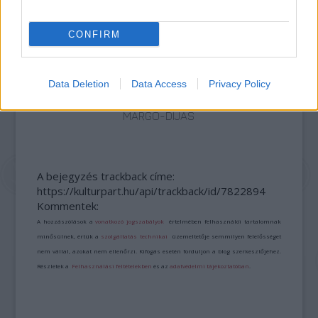
CONFIRM
Data Deletion
Data Access
Privacy Policy
ERDŐ VAN IDEBENN: TÓTH MARCSI AZ ÚJ
MARGÓ-DÍJAS
A bejegyzés trackback címe:
https://kulturpart.hu/api/trackback/id/7822894
Kommentek:
A hozzászólások a
vonatkozó jogszabályok
értelmében felhasználói tartalomnak
minősülnek, értük a
szolgáltatás technikai
üzemeltetője semmilyen felelősséget
nem vállal, azokat nem ellenőrzi. Kifogás esetén forduljon a blog szerkesztőjéhez.
Részletek a
Felhasználási feltételekben
és az
adatvédelmi tájékoztatóban
.