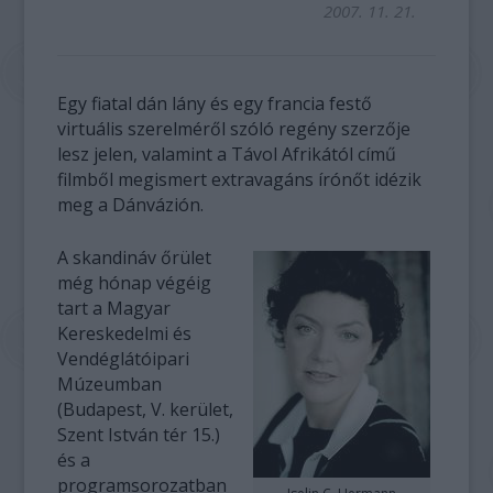
2007. 11. 21.
Egy fiatal dán lány és egy francia festő
virtuális szerelméről szóló regény szerzője
lesz jelen, valamint a Távol Afrikától című
filmből megismert extravagáns írónőt idézik
meg a Dánvázión.
A skandináv őrület
még hónap végéig
tart a Magyar
Kereskedelmi és
Vendéglátóipari
Múzeumban
(Budapest, V. kerület,
Szent István tér 15.)
és a
programsorozatban