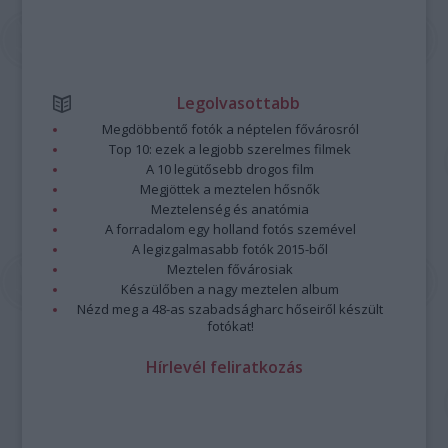
Legolvasottabb
Megdöbbentő fotók a néptelen fővárosról
Top 10: ezek a legjobb szerelmes filmek
A 10 legütősebb drogos film
Megjöttek a meztelen hősnők
Meztelenség és anatómia
A forradalom egy holland fotós szemével
A legizgalmasabb fotók 2015-ből
Meztelen fővárosiak
Készülőben a nagy meztelen album
Nézd meg a 48-as szabadságharc hőseiről készült
fotókat!
Hírlevél feliratkozás