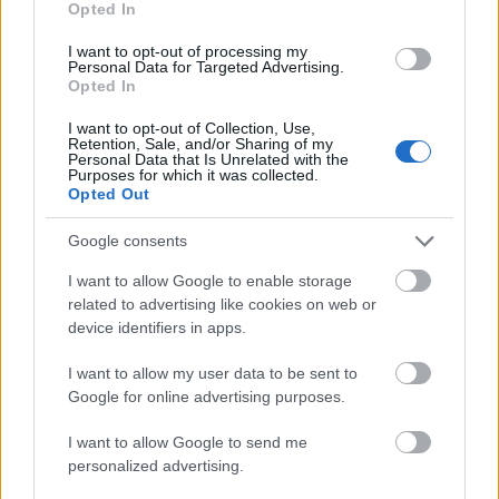
Dion, Tina Turner.
Opted In
I want to opt-out of processing my
Énekelt a kórus Walt Disney
Personal Data for Targeted Advertising.
Oroszlánkirályában, Nelson Mandela londoni
Opted In
látogatásakor, s nemzetközi fesztiválokon
I want to opt-out of Collection, Use,
léptek fel.
Retention, Sale, and/or Sharing of my
Personal Data that Is Unrelated with the
Purposes for which it was collected.
Opted Out
Google consents
Zene
I want to allow Google to enable storage
related to advertising like cookies on web or
device identifiers in apps.
I want to allow my user data to be sent to
Google for online advertising purposes.
I want to allow Google to send me
ELSTARTOLT A MŰVÉSZETEK VÖLGYE
personalized advertising.