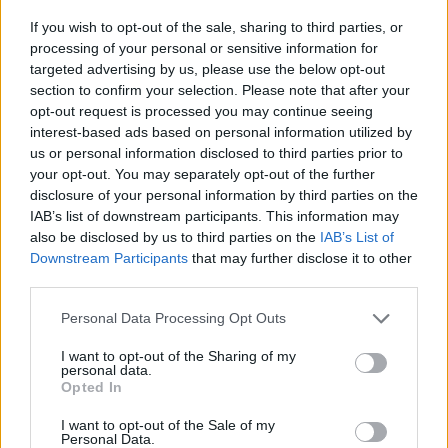
Community
If you wish to opt-out of the sale, sharing to third parties, or
Gospel Choir
processing of your personal or sensitive information for
előadásai
targeted advertising by us, please use the below opt-out
láthatók-
section to confirm your selection. Please note that after your
hallhatók
opt-out request is processed you may continue seeing
interest-based ads based on personal information utilized by
us or personal information disclosed to third parties prior to
The London Community Gospel Choir
your opt-out. You may separately opt-out of the further
disclosure of your personal information by third parties on the
templomokban, esküvőkön, temetéseken,
IAB’s list of downstream participants. This information may
vállalati ünnepségeken, börtönökben,
also be disclosed by us to third parties on the
IAB’s List of
iskolákban, klubokban valamint a világ
Downstream Participants
that may further disclose it to other
vezető koncerttermeiben.
third parties.
Világhírű pop-, rock- és rhythm and
Please note that this website/app uses one or more Google
Personal Data Processing Opt Outs
services and may gather and store information including but
bluessztárokkal is koncerteztek és
not limited to your visit or usage behaviour. You may click to
I want to opt-out of the Sharing of my
készítettek felvételeket. E zenészek
personal data.
grant or deny consent to Google and its third-party tags to
korántsem teljes névsora: George Michael,
Opted In
use your data for below specified purposes in below Google
Jessye Norman, Sting, Sir Elton John, Diana
consent section.
I want to opt-out of the Sale of my
Ross, Sir Paul McCartney, Westlife, Celine
Personal Data.