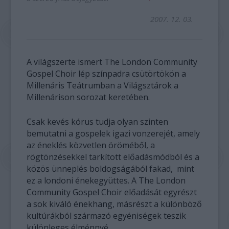
2007. 12. 03.
A világszerte ismert The London Community
Gospel Choir lép színpadra csütörtökön a
Millenáris Teátrumban a Világsztárok a
Millenárison sorozat keretében.
Csak kevés kórus tudja olyan szinten
bemutatni a gospelek igazi vonzerejét, amely
az éneklés közvetlen öröméből, a
rögtönzésekkel tarkított előadásmódból és a
közös ünneplés boldogságából fakad, mint
ez a londoni énekegyüttes. A The London
Community Gospel Choir előadását egyrészt
a sok kiváló énekhang, másrészt a különböző
kultúrákból származó egyéniségek teszik
különleges élménnyé.