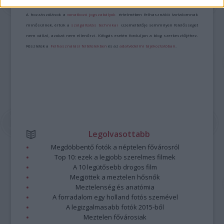
Kommentek:
A hozzászólások a
vonatkozó jogszabályok
értelmében felhasználói tartalomnak
minősülnek, értük a
szolgáltatás technikai
üzemeltetője semmilyen felelősséget
nem vállal, azokat nem ellenőrzi. Kifogás esetén forduljon a blog szerkesztőjéhez.
Részletek a
Felhasználási feltételekben
és az
adatvédelmi tájékoztatóban
.
Legolvasottabb
Megdöbbentő fotók a néptelen fővárosról
Top 10: ezek a legjobb szerelmes filmek
A 10 legütősebb drogos film
Megjöttek a meztelen hősnők
Meztelenség és anatómia
A forradalom egy holland fotós szemével
A legizgalmasabb fotók 2015-ből
Meztelen fővárosiak