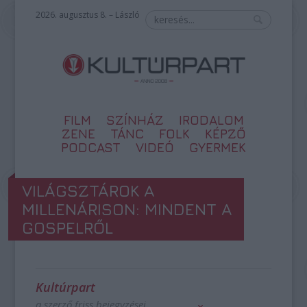
2026. augusztus 8. – László
FILM
SZÍNHÁZ
IRODALOM
ZENE
TÁNC
FOLK
KÉPZŐ
PODCAST
VIDEÓ
GYERMEK
VILÁGSZTÁROK A
MILLENÁRISON: MINDENT A
GOSPELRŐL
Kultúrpart
a szerző friss bejegyzései