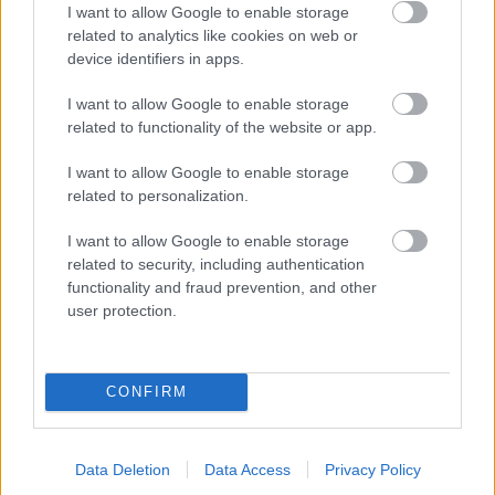
I want to allow Google to enable storage
related to analytics like cookies on web or
device identifiers in apps.
I want to allow Google to enable storage
related to functionality of the website or app.
AZ EMBERSÉG ÜNNEPE
I want to allow Google to enable storage
related to personalization.
I want to allow Google to enable storage
related to security, including authentication
functionality and fraud prevention, and other
user protection.
„AZ EMBERT EMBERRÉ TETTE…” – VASÁRNAP
ZÁRT A DOMBOS FEST
CONFIRM
A bejegyzés trackback címe:
Data Deletion
Data Access
Privacy Policy
https://kulturpart.hu/api/trackback/id/7823118