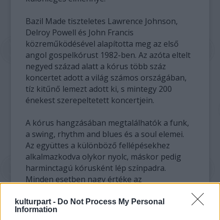
Bazil Made tiszteletes Lawrence Johnson,
Delroy Powell és John Francis
közreműködésével alapította meg az első
angol gospelkórust 1982-ben. Az azóta eltelt
negyed század alatt a kórus több száz
koncertet adott a világ számos országában,
tíz kitűnő lemezt adott ki, s mintegy 200
énekest szerepeltetett koncertjein.
A kórus hangzásában megtalálhatók a funk,
a swing, rhythm and blues és a soul elemei.
Az együttes a különböző fellépésekhez
alkalmazkodva olykor nyolc, máskor pedig
harminctagú kórusként lép színpadra.
Minden esetben nagy értéke az
előadásuknak a különleges koreográfia.
kulturpart -
Do Not Process My Personal
Information
A The London