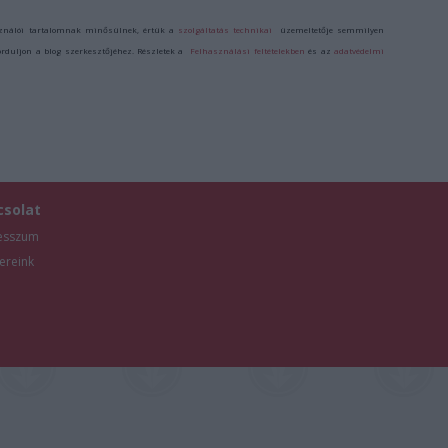
ználói tartalomnak minősülnek, értük a
szolgáltatás technikai
üzemeltetője semmilyen
forduljon a blog szerkesztőjéhez. Részletek a
Felhasználási feltételekben
és az
adatvédelmi
csolat
esszum
ereink