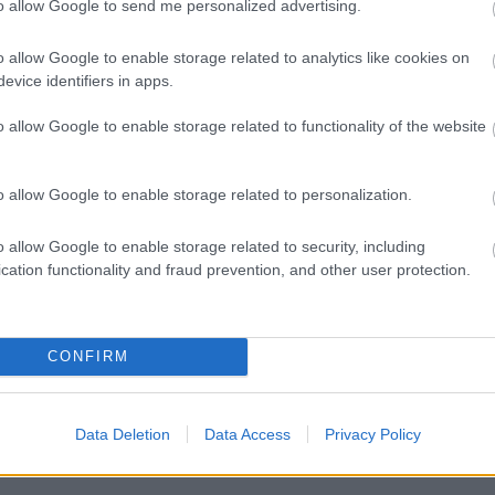
pán turnéra indult.
to allow Google to send me personalized advertising.
 jött létre, melyek Chilében, Brazíliában és
o allow Google to enable storage related to analytics like cookies on
 1997-ben Nagy Britanniában – létrejött az ötödik
evice identifiers in apps.
atosan járja a világot. Ez a társulat járt először
o allow Google to enable storage related to functionality of the website
, de visszatérő vendég Németországban,
is. 2000 májusában egy újabb Stomp társulat
és fél évig működött.
o allow Google to enable storage related to personalization.
 szerepelt, így a Coca Cola “Ice Pick” spotjában és
o allow Google to enable storage related to security, including
aiban is. Brooms című 15 perces filmjüket Oscar
cation functionality and fraud prevention, and other user protection.
ttrakcióval lépett fel az 1996-os Oscar díj átadáson:
us filmek szinkronizálását és színpadi akciókat is
lő.
CONFIRM
neválon kezdte forgatni, és 2002 nyarán fejezte be
eia címmel. A filmnek átütő sikere volt New
Data Deletion
Data Access
Privacy Policy
 La Geode Nemzetközi Fesztiválon két fődíjat is