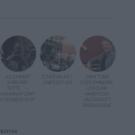
„AZ EMBERT
ETNOFON AZ I.
„NEM TÖBB
EMBERRÉ
ONIFESZT-EN
EZER EMBERRE
TETTE…” –
UTAZUNK,
VASÁRNAP ZÁRT
HANEM EGY
A DOMBOS FEST
VÁLOGATOTT
TÁRSASÁGRA”
/7823134