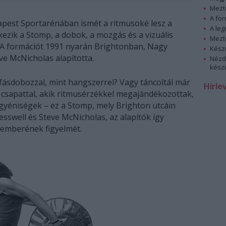
Mezt
A fo
dapest Sportarénában ismét a ritmusoké lesz a
A leg
ezik a Stomp, a dobok, a mozgás és a vizuális
Mezt
 A formációt 1991 nyarán Brightonban, Nagy
Kész
ve McNicholas alapította.
Nézd
készü
fásdobozzal, mint hangszerrel? Vagy táncoltál már
Hírle
 csapattal, akik ritmusérzékkel megajándékozottak,
gyéniségek – ez a Stomp, mely Brighton utcáin
esswell és Steve McNicholas, az alapítók így
 emberének figyelmét.