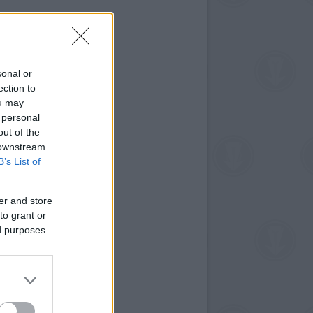
sonal or
ection to
ou may
 personal
out of the
 downstream
B’s List of
er and store
to grant or
ed purposes