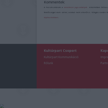
Kommentek:
A hozzászólások a
vonatkozó jogszabályok
értelmében felhas
felelősséget nem vállal, azokat nem ellenőrzi. Kifogás esetén 
tájékoztatóban
.
Kultúrpart Csoport
Kap
Kultúrpart Kommunikáció
Impr
Rólunk
Partn