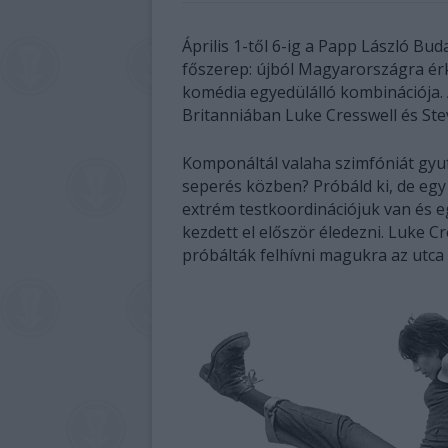
Április 1-től 6-ig a Papp László Bu
főszerep: újból Magyarországra érk
komédia egyedülálló kombinációja.
Britanniában Luke Cresswell és Ste
Komponáltál valaha szimfóniát gyu
seperés közben? Próbáld ki, de egy
extrém testkoordinációjuk van és e
kezdett el először éledezni. Luke Cr
próbálták felhívni magukra az utca