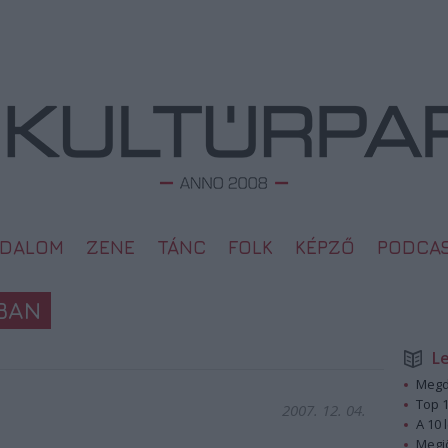
ODALOM
ZENE
TÁNC
FOLK
KÉPZŐ
PODCA
BAN
L
Megd
Top 1
2007. 12. 04.
A 10 
Megj