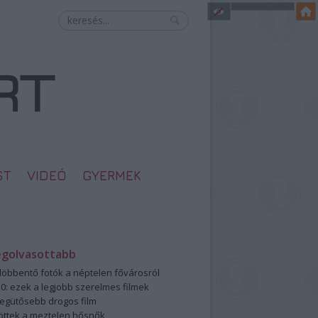
ST
VIDEÓ
GYERMEK
egolvasottabb
öbbentő fotók a néptelen fővárosról
0: ezek a legjobb szerelmes filmek
legütősebb drogos film
öttek a meztelen hősnők