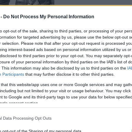
 -
Do Not Process My Personal Information
to opt-out of the sale, sharing to third parties, or processing of your per
formation for targeted advertising by us, please use the below opt-out s
r selection. Please note that after your opt-out request is processed y
eing interest-based ads based on personal information utilized by us or
disclosed to third parties prior to your opt-out. You may separately opt-
oomsbury Theatre-ben volt, a premier pedig az
losure of your personal information by third parties on the IAB’s list of
 ahol a produkció elnyerte a Daily Express
. This information may also be disclosed by us to third parties on the
IA
1994 között a Stomp eredeti felállásában teltházak
Participants
that may further disclose it to other third parties.
ngtól Barcelonáig, Dublintól Sydney-ig. A turné
 that this website/app uses one or more Google services and may gath
a londoni Sadler's Wells színházban ’94 januárjában,
including but not limited to your visit or usage behaviour. You may click 
oreográfia a West End Show-k között” címet.
 to Google and its third-party tags to use your data for below specifi
ogle consent section.
 változata, egy brightoni fesztiválra alakult, és
ni Akropoliszon és a londoni Royal Festival Hall-
l Data Processing Opt Outs
ó megtörte Frank Sinatra 1972-ben felállított
o opt-out of the Sharing of my personal data.