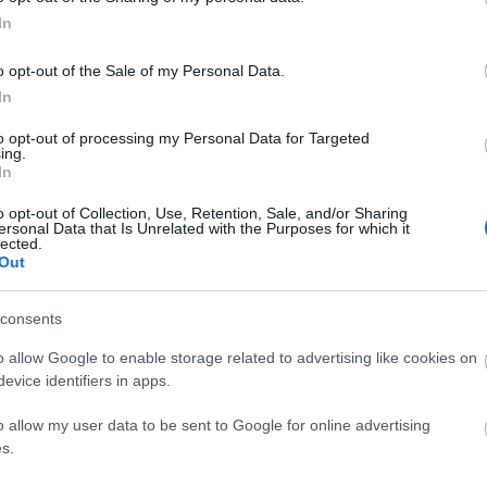
In
o opt-out of the Sale of my Personal Data.
In
to opt-out of processing my Personal Data for Targeted
ing.
In
o opt-out of Collection, Use, Retention, Sale, and/or Sharing
ersonal Data that Is Unrelated with the Purposes for which it
lected.
Out
consents
o allow Google to enable storage related to advertising like cookies on
evice identifiers in apps.
áz beli karrierjét ’94 februárjában kezdte el.
o allow my user data to be sent to Google for online advertising
íjat a „Legjobb Egyedi Színházi Élmény”
s.
erikai társulat az Orpheumban lépett föl, míg az