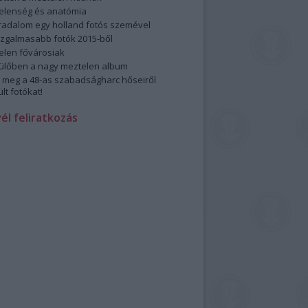
elenség és anatómia
rradalom egy holland fotós szemével
izgalmasabb fotók 2015-ből
elen fővárosiak
ülőben a nagy meztelen album
 meg a 48-as szabadságharc hőseiről
lt fotókat!
vél feliratkozás