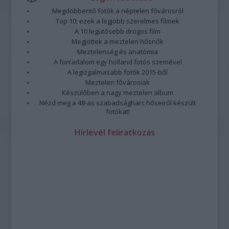
Megdöbbentő fotók a néptelen fővárosról
Top 10: ezek a legjobb szerelmes filmek
A 10 legütősebb drogos film
Megjöttek a meztelen hősnők
Meztelenség és anatómia
A forradalom egy holland fotós szemével
A legizgalmasabb fotók 2015-ből
Meztelen fővárosiak
Készülőben a nagy meztelen album
Nézd meg a 48-as szabadságharc hőseiről készült
fotókat!
Hírlevél feliratkozás