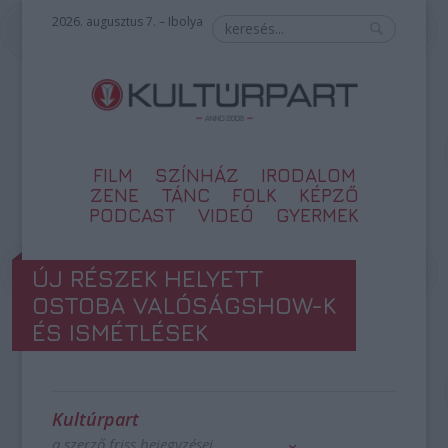
2026. augusztus 7. – Ibolya
FILM
SZÍNHÁZ
IRODALOM
ZENE
TÁNC
FOLK
KÉPZŐ
PODCAST
VIDEÓ
GYERMEK
ÚJ RÉSZEK HELYETT
OSTOBA VALÓSÁGSHOW-K
ÉS ISMÉTLÉSEK
Kultúrpart
a szerző friss bejegyzései