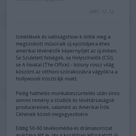
2007. 12. 12.
Ismétlések és valóságshow-k töltik meg a
megszokott műsoraik új epizódjaira éhes
amerikai tévénézők képernyőjét az új évben.
Se Született felségek, se Helyszínelők (CSI),
se A hivatal (The Office) - bizony rossz világ
köszönt az otthoni szórakozásra vágyókra a
hollywoodi írósztrájk miatt.
Pedig hathetes munkabeszüntetés után sincs
semmi remény a stúdiók és tévétársaságok
producereinek, valamint az Amerikai Írók
Céhének közeli megegyezésére.
Eddig 50-60 tévékomédia és drámasorozat
gyártása állt le, így a korábban leforgatott új