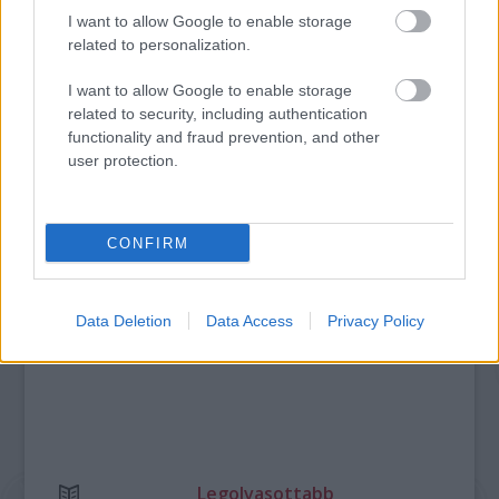
I want to allow Google to enable storage
SZÁGULDÁS, SÁRKÁNYOK, ROSSZFIÚK – A NYÁR
related to personalization.
10 LEGKEDVELTEBB MOZIJA MAGYARORSZÁGON
I want to allow Google to enable storage
related to security, including authentication
functionality and fraud prevention, and other
A bejegyzés trackback címe:
user protection.
https://kulturpart.hu/api/trackback/id/7823282
Kommentek:
A hozzászólások a
vonatkozó jogszabályok
értelmében felhasználói tartalomnak
CONFIRM
minősülnek, értük a
szolgáltatás technikai
üzemeltetője semmilyen felelősséget
nem vállal, azokat nem ellenőrzi. Kifogás esetén forduljon a blog szerkesztőjéhez.
Részletek a
Felhasználási feltételekben
és az
adatvédelmi tájékoztatóban
.
Data Deletion
Data Access
Privacy Policy
Legolvasottabb