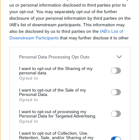
(Gyerekkölcsönzők) reality műsorokba
us or personal information disclosed to third parties prior to
vetette a "túlélés" reményét. A Foxnál
your opt-out. You may separately opt-out of the further
januártól hetedik évadába lép az American
disclosure of your personal information by third parties on the
Idol tehetségkutató show. Az ABC abban
IAB’s list of downstream participants. This information may
bízik, hogy a dobozban levő Lost-epizódok
also be disclosed by us to third parties on the
IAB’s List of
Downstream Participants
kitartanak a sztrájk végéig, emellett szintén
that may further disclose it to other
third parties.
erősíti valóságtévé-programjait (Dancing
with the Stars, The Bachelor, Supernanny,
Please note that this website/app uses one or more Google
Personal Data Processing Opt Outs
Wife Swap).
services and may gather and store information including but
not limited to your visit or usage behaviour. You may click to
I want to opt-out of the Sharing of my
personal data.
Forrás:
MTI
grant or deny consent to Google and its third-party tags to
Opted In
use your data for below specified purposes in below Google
consent section.
I want to opt-out of the Sale of my
Personal Data.
Opted In
Film
I want to opt-out of processing my
Personal Data for Targeted Advertising.
Opted In
I want to opt-out of Collection, Use,
Retention, Sale, and/or Sharing of my