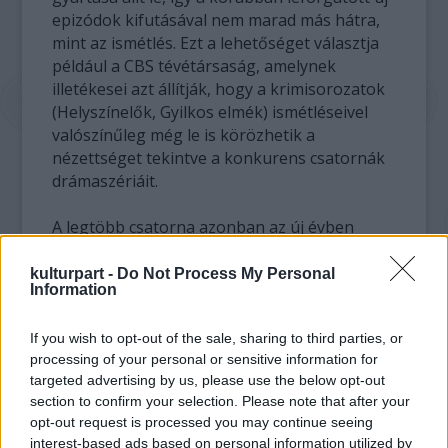
epizódok kifutásával nem marad más hátra,
mint az ismétlés. Ezt a lehetőséget választja
például a CBS tévétársaság, amelynek
illetékesei azt állítják, hogy a krimisorozatok
(Helyszínelők, Gyilkos elmék) ismétléseivel
valószínűleg még le is körözhetik a
nézettséget tekintve a konkurens csatornák
drámaszériáit.
A legtöbb csatorna azonban az új évben
valóságshow dömpinggel akarja kitölteni a
kieső műsoridőt. Februártól a CBS-tévében
kulturpart -
Do Not Process My Personal
Information
hetente három estén is látható a Big Brother
új szériája, de lesz Survivor is és újabb
If you wish to opt-out of the sale, sharing to third parties, or
játékokkal jelentkezik a sikeres nyári kvíz, a
processing of your personal or sensitive information for
Power of 10 is. Az NBC többek között a My
targeted advertising by us, please use the below opt-out
Dad is Better than Your Dad (Az én papám
section to confirm your selection. Please note that after your
jobb, mint a tiéd) és a brit importból
opt-out request is processed you may continue seeing
származó Baby Borrowers
interest-based ads based on personal information utilized by