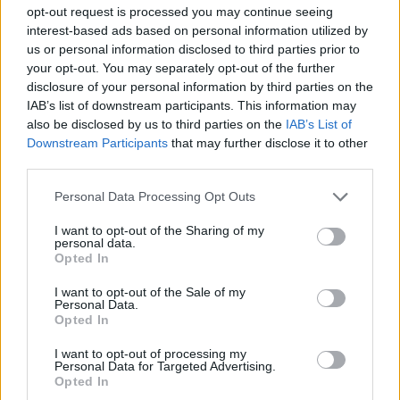
Cage vagy Steve Reich.
opt-out request is processed you may continue seeing
interest-based ads based on personal information utilized by
A ragtime kora címmel március 9-én tartanak
us or personal information disclosed to third parties prior to
koncertet: a XX. század első évtizedeinek
your opt-out. You may separately opt-out of the further
ütőhangszeres irodalmát fedezhetik fel az
disclosure of your personal information by third parties on the
érdeklődők ebben a részben. Nemcsak
IAB’s list of downstream participants. This information may
also be disclosed by us to third parties on the
IAB’s List of
dzsessz-örökzöldek, de az ekkoriban magára
Downstream Participants
that may further disclose it to other
találó ütőhangszeres kamarazene műfajának
third parties.
darabjai és nagy európai komponisták
műveinek átiratai is elhangzanak.
Please note that this website/app uses one or more Google
Personal Data Processing Opt Outs
services and may gather and store information including but
A sorozat utolsó darabjára április 6-án várják
not limited to your visit or usage behaviour. You may click to
I want to opt-out of the Sharing of my
personal data.
az érdeklődőket; a 80 perc alatt a Föld körül
grant or deny consent to Google and its third-party tags to
Opted In
use your data for below specified purposes in below Google
című koncerten Ausztrália, Afrika, Amerika,
consent section.
Ázsia és Európa zenéi követik egymást színes
I want to opt-out of the Sale of my
Personal Data.
forgatagként, így igazi fesztiválhangulatban
Opted In
zárul a Dobpergés koncertsorozata.
I want to opt-out of processing my
Personal Data for Targeted Advertising.
Opted In