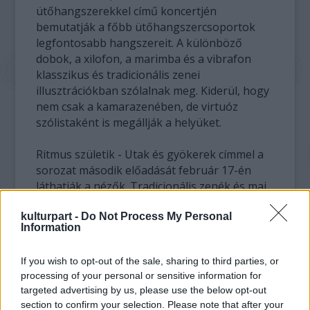
ütőhangszerekkel című koncertjén
bemutatják a főbb ütőhangszercsoportok
legfontosabb hangszereit. A különböző
dobok, a xilofon, a marimba és a vibrafon
klasszikus és tradicionális zenei
illusztrációkban szólalnak meg. Kiderül, hogy
nem csak a kamarazenében, de virtuóz
szólistaként is megállják a helyüket.
Ritmus születik - Utak és gyökerek címmel a
sorozat második előadását február 17-én
láthatják a nézők. Tradicionális zenék és mai
kompozíciók egymás mellé állításával
kulturpart -
Do Not Process My Personal
mutatják meg, hogy az ütőhangszerek
Information
anyanyelve az ősi zenei hagyományokból
ered. Az egyszerűbb, hangonként felépülő
If you wish to opt-out of the sale, sharing to third parties, or
motívumoktól bonyolultabb játéktechnikák
processing of your personal or sensitive information for
bemutatásáig is eljutnak, miközben szó esik
targeted advertising by us, please use the below opt-out
olyan zeneszerzők munkásságáról, mint John
section to confirm your selection. Please note that after your