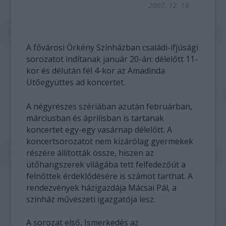
2007. 12. 16.
A fővárosi Örkény Színházban családi-ifjúsági
sorozatot indítanak január 20-án: délelőtt 11-
kor és délután fél 4-kor az Amadinda
Ütőegyüttes ad koncertet.
A négyrészes szériában azután februárban,
márciusban és áprilisban is tartanak
koncertet egy-egy vasárnap délelőtt. A
koncertsorozatot nem kizárólag gyermekek
részére állították össze, hiszen az
ütőhangszerek világába tett felfedezőút a
felnőttek érdeklődésére is számot tarthat. A
rendezvények házigazdája Mácsai Pál, a
színház művészeti igazgatója lesz.
A sorozat első, Ismerkedés az