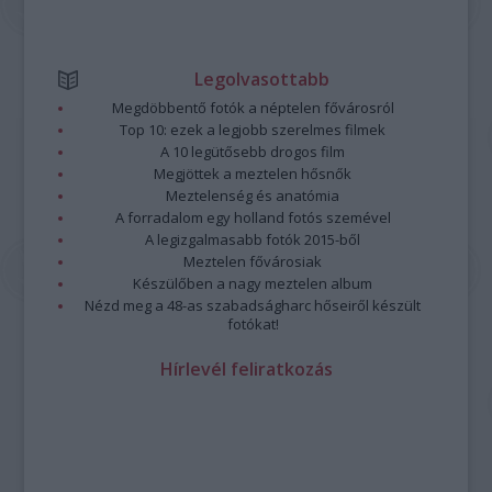
Legolvasottabb
Megdöbbentő fotók a néptelen fővárosról
Top 10: ezek a legjobb szerelmes filmek
A 10 legütősebb drogos film
Megjöttek a meztelen hősnők
Meztelenség és anatómia
A forradalom egy holland fotós szemével
A legizgalmasabb fotók 2015-ből
Meztelen fővárosiak
Készülőben a nagy meztelen album
Nézd meg a 48-as szabadságharc hőseiről készült
fotókat!
Hírlevél feliratkozás