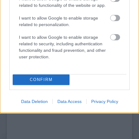
related to functionality of the website or app.
I want to allow Google to enable storage
related to personalization.
I want to allow Google to enable storage
JUBILEUMI GYERMEKNAP A GYIMESEKBEN
related to security, including authentication
functionality and fraud prevention, and other
user protection.
A bejegyzés trackback címe:
https://kulturpart.hu/api/trackback/id/7823354
Kommentek:
CONFIRM
A hozzászólások a
vonatkozó jogszabályok
értelmében felhasználói tartalomnak
minősülnek, értük a
szolgáltatás technikai
üzemeltetője semmilyen felelősséget
nem vállal, azokat nem ellenőrzi. Kifogás esetén forduljon a blog szerkesztőjéhez.
Data Deletion
Data Access
Privacy Policy
Részletek a
Felhasználási feltételekben
és az
adatvédelmi tájékoztatóban
.