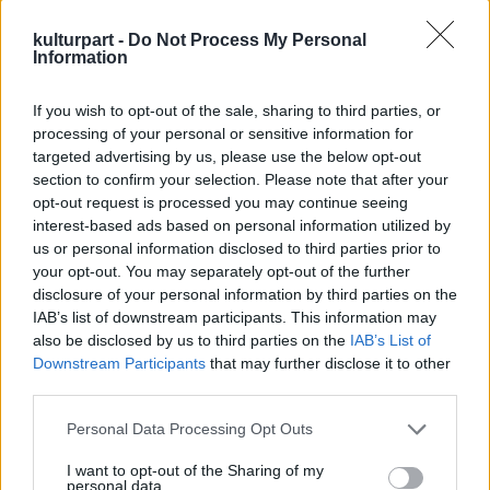
programok kíséretében.
kulturpart -
Do Not Process My Personal
Information
A két nap programját gyógybor- és
gyógyteakóstolók, előadások, az "Év
If you wish to opt-out of the sale, sharing to third parties, or
Bortermelője" díjas Frittman János és az "Év
processing of your personal or sensitive information for
Pincészete" díjat elnyerő Bock pincészet
targeted advertising by us, please use the below opt-out
bemutatkozása és kóstolója, kiállítás,
section to confirm your selection. Please note that after your
könyvbemutató, családi vetélkedő és játék,
opt-out request is processed you may continue seeing
kézműves foglalkozások, színpadi
interest-based ads based on personal information utilized by
programok, gyógyborok, -teák, -füvek,
us or personal information disclosed to third parties prior to
kézműves portékák, biotermékek vására
your opt-out. You may separately opt-out of the further
teszi teljessé.
disclosure of your personal information by third parties on the
IAB’s list of downstream participants. This information may
also be disclosed by us to third parties on the
IAB’s List of
Downstream Participants
that may further disclose it to other
third parties.
Lavór
Please note that this website/app uses one or more Google
Personal Data Processing Opt Outs
services and may gather and store information including but
not limited to your visit or usage behaviour. You may click to
I want to opt-out of the Sharing of my
personal data.