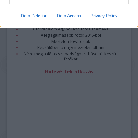
Top 10: ezek a legjobb szerelmes filmek
A 10 legütősebb drogos film
Data Deletion
Data Access
Privacy Policy
Megjöttek a meztelen hősnők
Meztelenség és anatómia
A forradalom egy holland fotós szemével
A legizgalmasabb fotók 2015-ből
Meztelen fővárosiak
Készülőben a nagy meztelen album
Nézd meg a 48-as szabadságharc hőseiről készült
fotókat!
Hírlevél feliratkozás