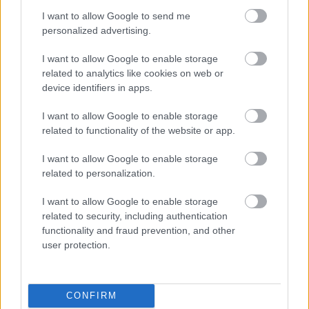
I want to allow Google to send me
FONÓS LEMEZ LETT AZ ÉV JAZZ ALBUMA
personalized advertising.
I want to allow Google to enable storage
related to analytics like cookies on web or
A bejegyzés trackback címe:
device identifiers in apps.
https://kulturpart.hu/api/trackback/id/7823516
Kommentek:
I want to allow Google to enable storage
A hozzászólások a
vonatkozó jogszabályok
értelmében felhasználói tartalomnak
related to functionality of the website or app.
minősülnek, értük a
szolgáltatás technikai
üzemeltetője semmilyen felelősséget
nem vállal, azokat nem ellenőrzi. Kifogás esetén forduljon a blog szerkesztőjéhez.
I want to allow Google to enable storage
Részletek a
Felhasználási feltételekben
és az
adatvédelmi tájékoztatóban
.
related to personalization.
I want to allow Google to enable storage
related to security, including authentication
functionality and fraud prevention, and other
user protection.
Legolvasottabb
CONFIRM
Megdöbbentő fotók a néptelen fővárosról