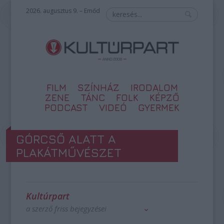
2026. augusztus 9. – Emőd
FILM
SZÍNHÁZ
IRODALOM
ZENE
TÁNC
FOLK
KÉPZŐ
PODCAST
VIDEÓ
GYERMEK
GÓRCSŐ ALATT A
PLAKÁTMŰVÉSZET
Kultúrpart
a szerző friss bejegyzései