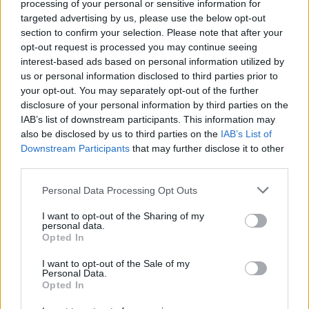
szecesszió hatását magukon viselő példák.
processing of your personal or sensitive information for
targeted advertising by us, please use the below opt-out
section to confirm your selection. Please note that after your
Az 1930-as években jelentek meg a nagy
opt-out request is processed you may continue seeing
cégek, így például a Tungsram és az Orion
interest-based ads based on personal information utilized by
gyár termékeit hirdető falragaszok. A
us or personal information disclosed to third parties prior to
negyvenes évektől kezdve pedig már a
your opt-out. You may separately opt-out of the further
politika gyakorolt egyre erősödő hatást a
disclosure of your personal information by third parties on the
műfajra. A hatvanas éveket a modern divat
IAB’s list of downstream participants. This information may
jegyében született merész, új művészeti
also be disclosed by us to third parties on the
IAB’s List of
megoldások jellemezték. A 70-es években
Downstream Participants
that may further disclose it to other
jelentek meg az első reklámkampányok, ide
third parties.
sorolhatóak a Fabulon és a Skála
Please note that this website/app uses one or more Google
Personal Data Processing Opt Outs
összehangolt hirdetései. Az utolsó korszak
services and may gather and store information including but
végét az első szabad választásokra készített
not limited to your visit or usage behaviour. You may click to
I want to opt-out of the Sharing of my
munkák fémjelzik a kötetben.
personal data.
grant or deny consent to Google and its third-party tags to
Opted In
use your data for below specified purposes in below Google
A közelmúltban megjelent kötetet csaknem
consent section.
I want to opt-out of the Sale of my
háromszáz illusztráció, valamint alapos
Personal Data.
Opted In
forrás- és irodalomjegyzék teszi teljessé.