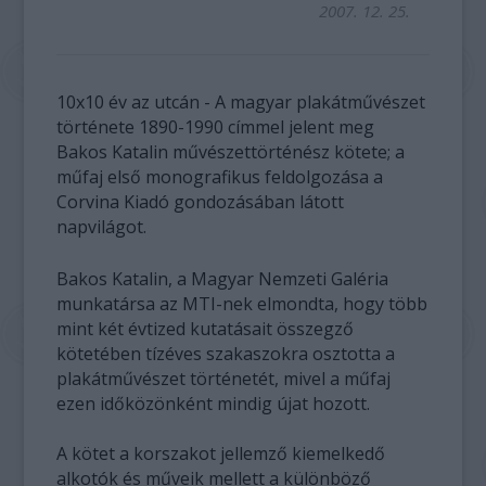
2007. 12. 25.
10x10 év az utcán - A magyar plakátművészet
története 1890-1990 címmel jelent meg
Bakos Katalin művészettörténész kötete; a
műfaj első monografikus feldolgozása a
Corvina Kiadó gondozásában látott
napvilágot.
Bakos Katalin, a Magyar Nemzeti Galéria
munkatársa az MTI-nek elmondta, hogy több
mint két évtized kutatásait összegző
kötetében tízéves szakaszokra osztotta a
plakátművészet történetét, mivel a műfaj
ezen időközönként mindig újat hozott.
A kötet a korszakot jellemző kiemelkedő
alkotók és műveik mellett a különböző