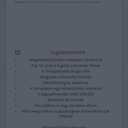
Részletek a
Felhasználási feltételekben
és az
adatvédelmi tájékoztatóban
.
Legolvasottabb
Megdöbbentő fotók a néptelen fővárosról
Top 10: ezek a legjobb szerelmes filmek
A 10 legütősebb drogos film
Megjöttek a meztelen hősnők
Meztelenség és anatómia
A forradalom egy holland fotós szemével
A legizgalmasabb fotók 2015-ből
Meztelen fővárosiak
Készülőben a nagy meztelen album
Nézd meg a 48-as szabadságharc hőseiről készült
fotókat!
Hírlevél feliratkozás