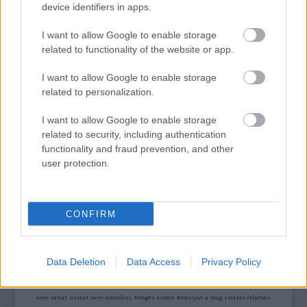
device identifiers in apps.
VECSEI H. MIKLÓS A ZSÁMBÉKI NYÁRI
SZÍNHÁZRÓL
I want to allow Google to enable storage
related to functionality of the website or app.
I want to allow Google to enable storage
related to personalization.
I want to allow Google to enable storage
related to security, including authentication
functionality and fraud prevention, and other
ERDŐ VAN IDEBENN: TÓTH MARCSI AZ ÚJ
user protection.
MARGÓ-DÍJAS
CONFIRM
A bejegyzés trackback címe:
https://kulturpart.hu/api/trackback/id/7823518
Kommentek:
Data Deletion
Data Access
Privacy Policy
A hozzászólások a
vonatkozó jogszabályok
értelmében felhasználói tartalomnak
minősülnek, értük a
szolgáltatás technikai
üzemeltetője semmilyen felelősséget
nem vállal, azokat nem ellenőrzi. Kifogás esetén forduljon a blog szerkesztőjéhez.