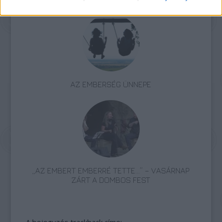
AZ EMBERSÉG ÜNNEPE
„AZ EMBERT EMBERRÉ TETTE…” – VASÁRNAP
ZÁRT A DOMBOS FEST