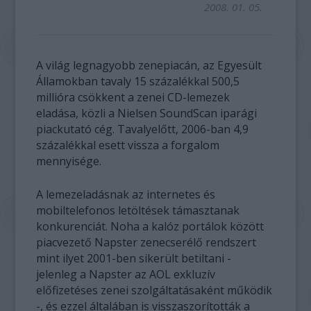
2008. 01. 05.
A világ legnagyobb zenepiacán, az Egyesült
Államokban tavaly 15 százalékkal 500,5
millióra csökkent a zenei CD-lemezek
eladása, közli a Nielsen SoundScan iparági
piackutató cég. Tavalyelőtt, 2006-ban 4,9
százalékkal esett vissza a forgalom
mennyisége.
A lemezeladásnak az internetes és
mobiltelefonos letöltések támasztanak
konkurenciát. Noha a kalóz portálok között
piacvezető Napster zenecserélő rendszert
mint ilyet 2001-ben sikerült betiltani -
jelenleg a Napster az AOL exkluzív
előfizetéses zenei szolgáltatásaként működik
-, és ezzel általában is visszaszorították a