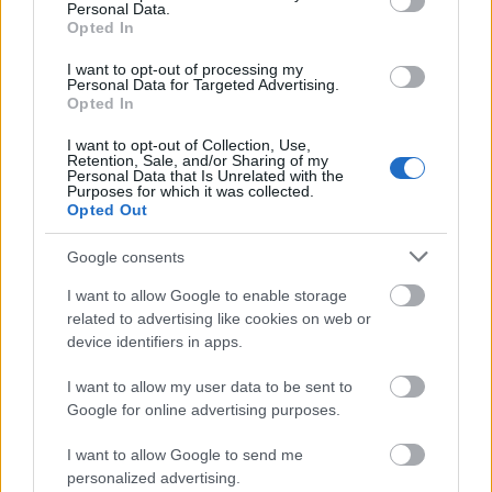
minden nagyobb zenekiadóval tárgyal e
Personal Data.
Opted In
lehetőségről.
I want to opt-out of processing my
A Vivendihez tartozó Universal Music Group
Personal Data for Targeted Advertising.
Opted In
(UMG) tavaly megvette a Bertelsmann
zeneműkiadó üzletágát, a BMG-t, de mégis
I want to opt-out of Collection, Use,
csökkent a bevétele és az eredménye a
Retention, Sale, and/or Sharing of my
Personal Data that Is Unrelated with the
kisebb mennyiségi értékesítés és a drága
Purposes for which it was collected.
euró miatt. A Universal Music Group bevétele
Opted Out
3,265 milliárd euró volt az első háromnegyed
évben, 1,5 százalékkal kevesebb az egy évvel
Google consents
korábbinál a digitális konkurencia miatt.
I want to allow Google to enable storage
Viszont jól jelezte a stratégiai irányt, hogy a
related to advertising like cookies on web or
teljes értékesítésen belül a digitális
device identifiers in apps.
tartalomeladás 47 százalékkal 488 millió
euróra nőtt. A szélesebb üzemi eredmény
I want to allow my user data to be sent to
(EBITA) 335 millió euró volt, 22 százalékkal
Google for online advertising purposes.
kevesebb a tavalyi első kilenchavinál. A
I want to allow Google to send me
visszaesést egyszeri tételek is növelték, főleg
personalized advertising.
a Napster-per miatt. A Bertelsmanntól