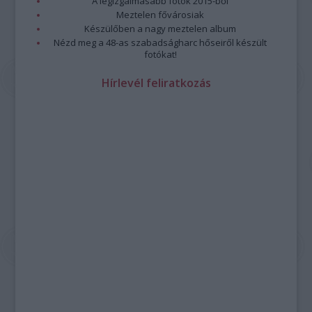
A legizgalmasabb fotók 2015-ből
Meztelen fővárosiak
Készülőben a nagy meztelen album
Nézd meg a 48-as szabadságharc hőseiről készült
fotókat!
Hírlevél feliratkozás