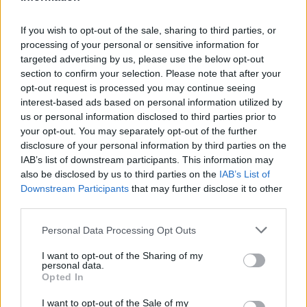
piacon már megjelent ajánlatoktól, ingyen
meg is tarthatják a zeneszámokat.
If you wish to opt-out of the sale, sharing to third parties, or
Pontosabban: nem fogják észrevenni, hogy
processing of your personal or sensitive information for
fizetnek a letöltésekért, azok ára ugyanis
targeted advertising by us, please use the below opt-out
benne lesz a mobilkészülék árában.
section to confirm your selection. Please note that after your
opt-out request is processed you may continue seeing
interest-based ads based on personal information utilized by
- Új világba lépünk: a fogyasztók
us or personal information disclosed to third parties prior to
hozzáférhetnek minden rögzített zenéhez a
your opt-out. You may separately opt-out of the further
készülék vagy a széles sávú szolgáltatás ára
disclosure of your personal information by third parties on the
révén - mondta a készülékgyártás és a
IAB’s list of downstream participants. This information may
tartalomszolgáltatás újfajta összevonásának
also be disclosed by us to third parties on the
IAB’s List of
tervéről a Universal Music digitalizálásért
Downstream Participants
that may further disclose it to other
felelős alelnöke, Robert Wells.
third parties.
Please note that this website/app uses one or more Google
Personal Data Processing Opt Outs
A Nokia és a Universal szerint a következő
services and may gather and store information including but
években számos hasonló megállapodás
not limited to your visit or usage behaviour. You may click to
I want to opt-out of the Sharing of my
várható a gyártók és a tartalomszolgáltatók
personal data.
grant or deny consent to Google and its third-party tags to
Opted In
között, ők ketten is nyitottak további
use your data for below specified purposes in below Google
együttműködésekre másokkal. A Nokia
consent section.
I want to opt-out of the Sale of my