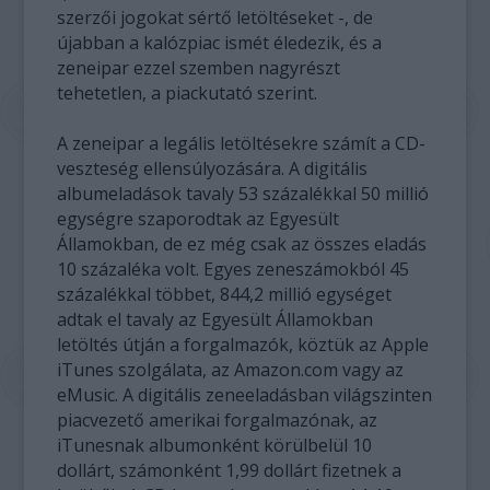
szerzői jogokat sértő letöltéseket -, de
újabban a kalózpiac ismét éledezik, és a
zeneipar ezzel szemben nagyrészt
tehetetlen, a piackutató szerint.
A zeneipar a legális letöltésekre számít a CD-
veszteség ellensúlyozására. A digitális
albumeladások tavaly 53 százalékkal 50 millió
egységre szaporodtak az Egyesült
Államokban, de ez még csak az összes eladás
10 százaléka volt. Egyes zeneszámokból 45
százalékkal többet, 844,2 millió egységet
adtak el tavaly az Egyesült Államokban
letöltés útján a forgalmazók, köztük az Apple
iTunes szolgálata, az Amazon.com vagy az
eMusic. A digitális zeneeladásban világszinten
piacvezető amerikai forgalmazónak, az
iTunesnak albumonként körülbelül 10
dollárt, számonként 1,99 dollárt fizetnek a