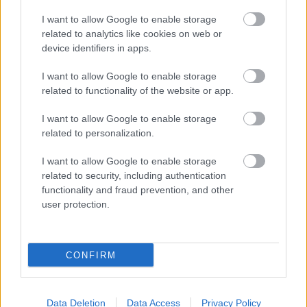
megvett zenei részleg ugyanis 2000-ig
I want to allow Google to enable storage
támogatta az egykor valóban ingyenes, majd
related to analytics like cookies on web or
e minőségében szerzői jogsértés miatt
device identifiers in apps.
betiltott Napster zenecserélő-letöltő
rendszert.
I want to allow Google to enable storage
related to functionality of the website or app.
Forrás:
MTI
I want to allow Google to enable storage
related to personalization.
I want to allow Google to enable storage
related to security, including authentication
Zene
functionality and fraud prevention, and other
user protection.
CONFIRM
Data Deletion
Data Access
Privacy Policy
ELSTARTOLT A MŰVÉSZETEK VÖLGYE