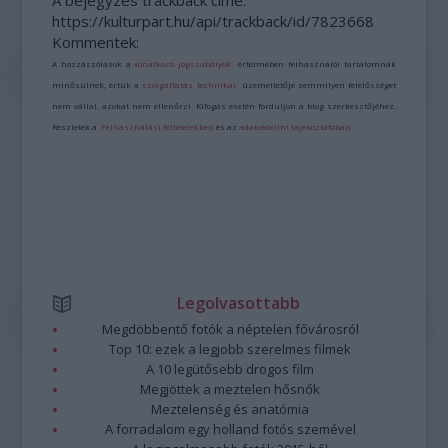
A bejegyzés trackback címe:
https://kulturpart.hu/api/trackback/id/7823668
Kommentek:
A hozzászólások a
vonatkozó jogszabályok
értelmében felhasználói tartalomnak
minősülnek, értük a
szolgáltatás technikai
üzemeltetője semmilyen felelősséget
nem vállal, azokat nem ellenőrzi. Kifogás esetén forduljon a blog szerkesztőjéhez.
Részletek a
Felhasználási feltételekben
és az
adatvédelmi tájékoztatóban
.
Legolvasottabb
Megdöbbentő fotók a néptelen fővárosról
Top 10: ezek a legjobb szerelmes filmek
A 10 legütősebb drogos film
Megjöttek a meztelen hősnők
Meztelenség és anatómia
A forradalom egy holland fotós szemével