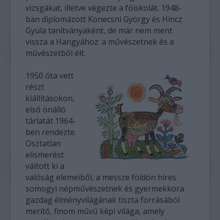
vizsgákat, illetve végezte a főiskolát. 1948-
ban diplomázott Konecsni György és Hincz
Gyula tanítványaként, de már nem ment
vissza a Hangyához: a művészetnek és a
művészetből élt.
1950 óta vett
részt
kiállításokon,
első önálló
tárlatát 1964-
ben rendezte.
Osztatlan
elismerést
váltott ki a
valóság elemeiből, a messze földön híres
somogyi népművészetnek és gyermekkora
gazdag élményvilágának tiszta forrásából
merítő, finom művű képi világa, amely