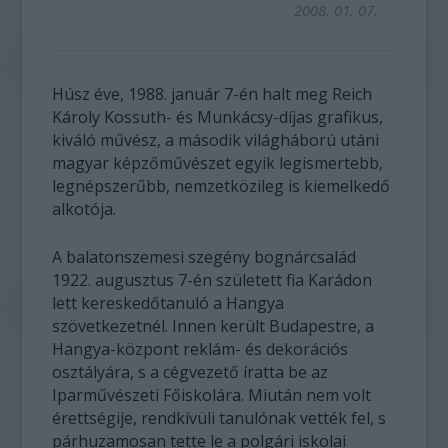
2008. 01. 07.
Húsz éve, 1988. január 7-én halt meg Reich
Károly Kossuth- és Munkácsy-díjas grafikus,
kiváló művész, a második világháború utáni
magyar képzőművészet egyik legismertebb,
legnépszerűbb, nemzetközileg is kiemelkedő
alkotója.
A balatonszemesi szegény bognárcsalád
1922. augusztus 7-én született fia Karádon
lett kereskedőtanuló a Hangya
szövetkezetnél. Innen került Budapestre, a
Hangya-központ reklám- és dekorációs
osztályára, s a cégvezető íratta be az
Iparművészeti Főiskolára. Miután nem volt
érettségije, rendkívüli tanulónak vették fel, s
párhuzamosan tette le a polgári iskolai