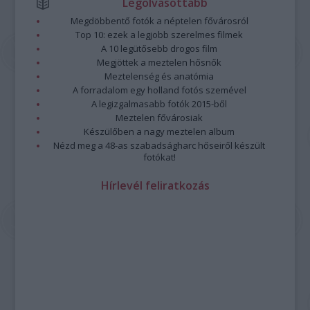
Legolvasottabb
Megdöbbentő fotók a néptelen fővárosról
Top 10: ezek a legjobb szerelmes filmek
A 10 legütősebb drogos film
Megjöttek a meztelen hősnők
Meztelenség és anatómia
A forradalom egy holland fotós szemével
A legizgalmasabb fotók 2015-ből
Meztelen fővárosiak
Készülőben a nagy meztelen album
Nézd meg a 48-as szabadságharc hőseiről készült
fotókat!
Hírlevél feliratkozás