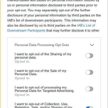
meséinek alakjai, Fekete István Téli
us or personal information disclosed to third parties prior to
berekjének szereplői mind azt az arcot viselik
your opt-out. You may separately opt-out of the further
az olvasók emlékezetében, amilyenre Reich
disclosure of your personal information by third parties on the
Károly képzelete alkotta őket.
IAB’s list of downstream participants. This information may
also be disclosed by us to third parties on the
IAB’s List of
Downstream Participants
that may further disclose it to other
Az idősebb korosztályokat megajándékozta
third parties.
Balassi Bálint, Petőfi Sándor, Ady Endre,
Radnóti Miklós, József Attila, Devecseri
Please note that this website/app uses one or more Google
Personal Data Processing Opt Outs
Gábor, a világirodalom nagyjai közül Ovidius,
services and may gather and store information including but
Shakespeare, Hauptmann, Krleza és mások
not limited to your visit or usage behaviour. You may click to
I want to opt-out of the Sharing of my
personal data.
műveihez készített illusztrációival. Mitológiai
grant or deny consent to Google and its third-party tags to
Opted In
use your data for below specified purposes in below Google
témájú grafikái az antik görög-római
consent section.
szépségideál képekben elénk táruló
I want to opt-out of the Sale of my
Personal Data.
csodálatos reinkarnációi. "...én még ott tartok,
Opted In
hogy nem kell túl sokat kívánni a
művészettől. Csak annyit, hogy a szemlélőnek
I want to opt-out of processing my
Personal Data for Targeted Advertising.
szerezzen egy kis örömöt" - vallotta.
Opted In
Az egyszerű, könnyed és hajlékony
I want to opt-out of Collection, Use,
Retention, Sale, and/or Sharing of my