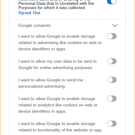
vonalvezetés, a költőien finom és könnyen
Personal Data that Is Unrelated with the
Purposes for which it was collected.
érthető ábrázolásmód jellemezte művészetét,
Opted Out
humanizmusa hatotta át önálló képgrafikáit
és illusztrációit. Pár esztendővel halála előtt
Google consents
kisplasztikákat is mintázott, első ilyen tárlatát
1987 decemberében rendezték. Súlyos
I want to allow Google to enable storage
related to advertising like cookies on web or
betegsége miatt ezen már nem vehetett
device identifiers in apps.
részt: 1988. január 7-én elhunyt Budapesten.
I want to allow my user data to be sent to
1954-ben és 1956-ban Munkácsy-díjjal, 1963-
Google for online advertising purposes.
ban Kossuth-díjjal tüntették ki, megkapta az
Érdemes, valamint a Kiváló Művész címet is.
I want to allow Google to send me
personalized advertising.
Forrás:
MTI
I want to allow Google to enable storage
related to analytics like cookies on web or
device identifiers in apps.
I want to allow Google to enable storage
Lavór
related to functionality of the website or app.