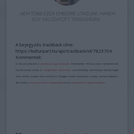
„NEM TÖBB EZER EMBERRE UTAZUNK, HANEM
EGY VÁLOGATOTT TÁRSASÁGRA”
A bejegyzés trackback címe:
https://kulturpart.hu/api/trackback/id/7823704
Kommentek:
A hozzászólások a
vonatkozó jogszabályok
értelmében felhasználói tartalomnak
minősülnek, értük a
szolgáltatás technikai
üzemeltetője semmilyen felelősséget
nem vállal, azokat nem ellenőrzi. Kifogás esetén forduljon a blog szerkesztőjéhez.
Részletek a
Felhasználási feltételekben
és az
adatvédelmi tájékoztatóban
.