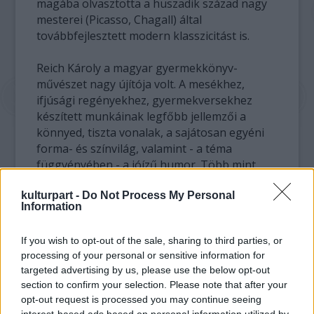
magába olvasztotta a huszadik század nagy
mesterei (Picasso, Chagall) által
továbbfejlesztett modern klasszicitást is.
Reich Károly a magyar gyermekkönyv-
művészet nagy újítója volt. A mesékhez,
ifjúsági regényekhez, gyermekversekhez
készített munkáinak legfőbb jellemzői a
könnyed, tiszta vonalak, a sajátosan egyéni
forma- és színvilág, valamint - a téma
függvényében - a jóízű humor. Több mint
háromszáz kötetet illusztrált tus-, ceruza-
kulturpart -
Do Not Process My Personal
vagy krétarajzokkal, vízfestményekkel,
Information
pasztell- vagy temperaképekkel, nemzedékek
vizuális kultúráját, ízlését és képzeletvilágát
If you wish to opt-out of the sale, sharing to third parties, or
formálta.
processing of your personal or sensitive information for
targeted advertising by us, please use the below opt-out
Nemecsek Ernő és a többi Pál utcai fiú, Nyilas
section to confirm your selection. Please note that after your
Misi és társai, Kormos István Vackor mackója,
opt-out request is processed you may continue seeing
Benedek Elek mondáinak, Rémusz bácsi
interest-based ads based on personal information utilized by