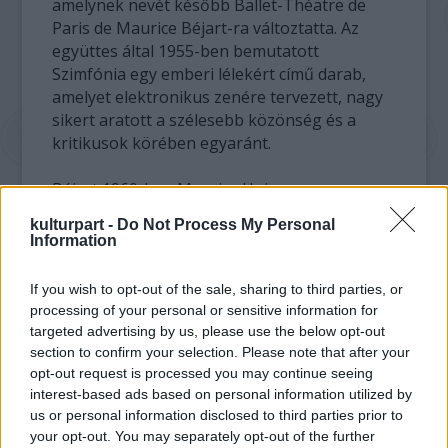
amelynek nevét később Ballet-Théatre de
Paris de Maurice Béjart-ra változtatta. Az
együttes által 1955-ben bemutatott
Szimfónia egy emberi lélekért című darab,
amelyet elektronikus zenére tervezett, nagy
sikert aratott a szélesebb közönség és a
kritikusok körében egyaránt.
Béjart 1960-ban Maurice Huisman
meghívására Brüsszelbe ment dolgozni, ahol
kulturpart -
Do Not Process My Personal
megalapította a Ballet du XX. Siecle együttest,
Information
amellyel világkörüli turnéra indult.
Legnagyobb sikerei között olyan világhírű
If you wish to opt-out of the sale, sharing to third parties, or
koreográfiák szerepeltek, mint a Jorge Donn
processing of your personal or sensitive information for
nevével fémjelzett Bolero, vagy a Rómeó és
targeted advertising by us, please use the below opt-out
Júlia.
section to confirm your selection. Please note that after your
opt-out request is processed you may continue seeing
Béjart 1970-ben a belga fővárosban iskolát is
interest-based ads based on personal information utilized by
us or personal information disclosed to third parties prior to
alapított, a Mudra sok neves művészt adott a
your opt-out. You may separately opt-out of the further
balett világának. Tanárként is legalább olyan