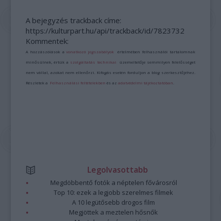
A bejegyzés trackback címe:
https://kulturpart.hu/api/trackback/id/7823732
Kommentek:
A hozzászólások a
vonatkozó jogszabályok
értelmében felhasználói tartalomnak
minősülnek, értük a
szolgáltatás technikai
üzemeltetője semmilyen felelősséget
nem vállal, azokat nem ellenőrzi. Kifogás esetén forduljon a blog szerkesztőjéhez.
Részletek a
Felhasználási feltételekben
és az
adatvédelmi tájékoztatóban
.
Legolvasottabb
Megdöbbentő fotók a néptelen fővárosról
Top 10: ezek a legjobb szerelmes filmek
A 10 legütősebb drogos film
Megjöttek a meztelen hősnők