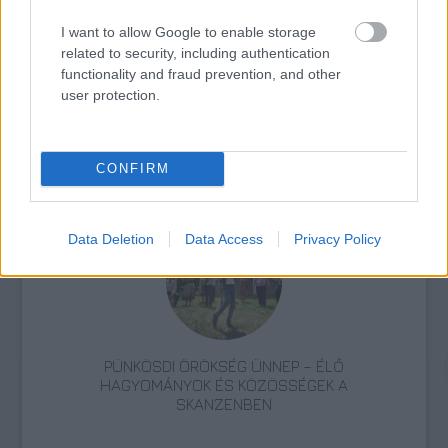
I want to allow Google to enable storage
related to security, including authentication
functionality and fraud prevention, and other
user protection.
CONFIRM
ÉDESKESERŰ TURNÉ: ERDÉLYI KÖRÚTRA INDUL A
MAGYAR ÁLLAMI NÉPI EGYÜTTES
Data Deletion
Data Access
Privacy Policy
PÜNKÖSDI ÖRÖKSÉG ÜNNEP – ÉLŐ
HAGYOMÁNYOK ÉS KÖZÖSSÉGEK A
SKANZENBEN