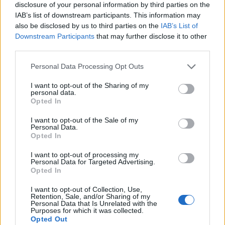
disclosure of your personal information by third parties on the
sikeres volt, mint táncosként és
IAB’s list of downstream participants. This information may
koreográfusként. A pályán eltöltött hosszú
also be disclosed by us to third parties on the
IAB’s List of
évtizedek alatt olyan neves művészek
Downstream Participants
that may further disclose it to other
kerültek ki a keze alól, mint Jorge Donn, Gil
third parties.
Roman, Julien Favreau, vagy Markó Iván.
Please note that this website/app uses one or more Google
Personal Data Processing Opt Outs
services and may gather and store information including but
Az időközben iszlám hitre áttért Béjart a
not limited to your visit or usage behaviour. You may click to
I want to opt-out of the Sharing of my
fekete kontinensen 1977-ben megalapította
personal data.
grant or deny consent to Google and its third-party tags to
az École Mudra Afrique-ot, amely 1985-ig
Opted In
use your data for below specified purposes in below Google
működött. 1987-ben Svájcba, Lausanne-ba
consent section.
I want to opt-out of the Sale of my
költözött, ahol létrehozta utolsó, de egyben
Personal Data.
legsikeresebb társulatát, a Béjart Ballet
Opted In
Lausanne-t.
I want to opt-out of processing my
Personal Data for Targeted Advertising.
Olyan előadások fűződnek a nevéhez, mint a
Opted In
Bolero, az Orfeusz, a Tavaszünnep, a Don
I want to opt-out of Collection, Use,
Juan, az Egy vándorlegény dalai, A tűzmadár
Retention, Sale, and/or Sharing of my
Personal Data that Is Unrelated with the
és A menyegző. A budapesti Operaház balett-
Purposes for which it was collected.
társulata 1973-ban mutatta be és csaknem
Opted Out