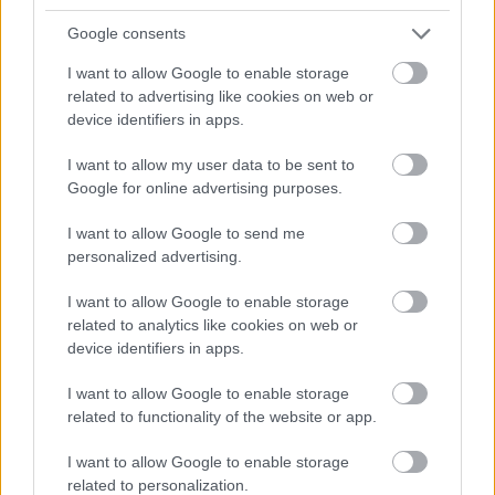
húsz évig játszotta A tűzmadár és az Ez lenne
a halál? című koreográfiáit. A Béjart Ballet
Google consents
legutóbbi darabja, a 2006-ban bemutatott
I want to allow Google to enable storage
Zarathustra is nagy sikert ért el.
related to advertising like cookies on web or
Maurice Béjart 2007 novemberében hunyt el
device identifiers in apps.
Lausanne-ban.
I want to allow my user data to be sent to
Google for online advertising purposes.
I want to allow Google to send me
Tánc
personalized advertising.
I want to allow Google to enable storage
related to analytics like cookies on web or
device identifiers in apps.
I want to allow Google to enable storage
related to functionality of the website or app.
A HAGYOMÁNY ÉS A KORTÁRS DIVAT
I want to allow Google to enable storage
TALÁLKOZÁSA – „KIS FEKETE” DIVATBEMUTATÓ
related to personalization.
A HAGYOMÁNYOK HÁZÁBAN