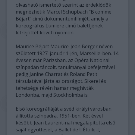
olvasható ismertető szerint az érdeklődők
megnézhetik Marcel Schüpbach "B comme
Béjart" című dokumentumfilmjét, amely a
koreográfus Lumiere című balettjének
létrejöttét követi nyomon.
Maurice Béjart Maurice-Jean Berger néven
született 1927. január 1-jén, Marseille-ben. 14
évesen már Párizsban, az Opéra National
színpadán táncolt, tanulmányai befejeztével
pedig Janine Charrat és Roland Petit
társulatával járta az országot. Sikerei és
tehetsége révén hamar meghívták
Londonba, majd Stockholmba is.
Első koreográfiáját a svéd királyi városban
állította színpadra, 1951-ben. Két évvel
később Jean Laurent-nal megalapította első
saját együttesét, a Ballet de l, Étoile-t,