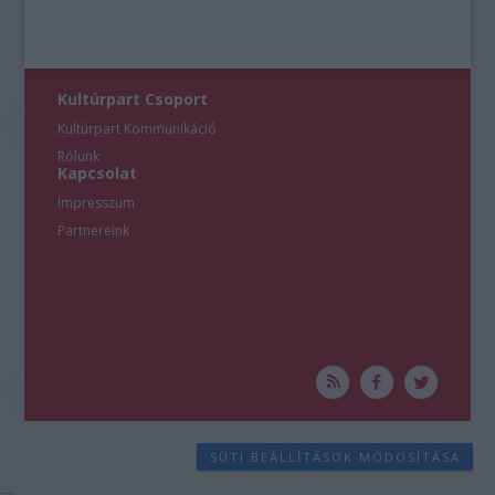
Kultúrpart Csoport
Kultúrpart Kommunikáció
Rólunk
Kapcsolat
Impresszum
Partnereink
SÜTI BEÁLLÍTÁSOK MÓDOSÍTÁSA