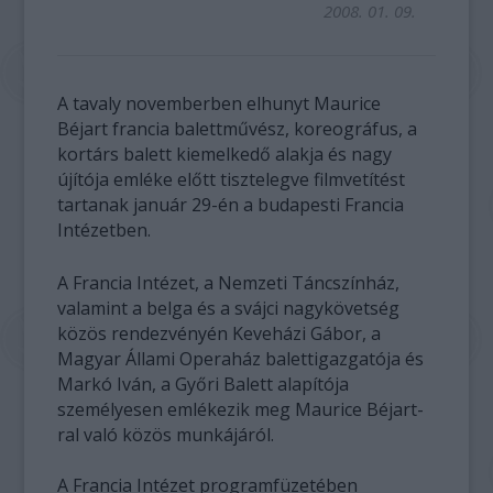
2008. 01. 09.
A tavaly novemberben elhunyt Maurice
Béjart francia balettművész, koreográfus, a
kortárs balett kiemelkedő alakja és nagy
újítója emléke előtt tisztelegve filmvetítést
tartanak január 29-én a budapesti Francia
Intézetben.
A Francia Intézet, a Nemzeti Táncszínház,
valamint a belga és a svájci nagykövetség
közös rendezvényén Keveházi Gábor, a
Magyar Állami Operaház balettigazgatója és
Markó Iván, a Győri Balett alapítója
személyesen emlékezik meg Maurice Béjart-
ral való közös munkájáról.
A Francia Intézet programfüzetében