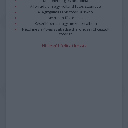
Meztelenség és anatómia
A forradalom egy holland fotós szemével
A legizgalmasabb fotók 2015-ből
Meztelen fővárosiak
Készülőben a nagy meztelen album
Nézd meg a 48-as szabadságharc hőseiről készült
fotókat!
Hírlevél feliratkozás