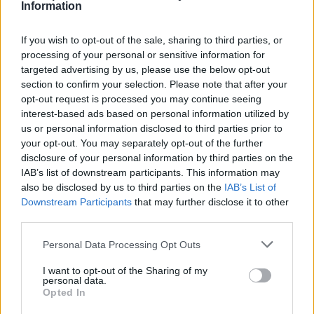
Storyville Jazz Band magyar kiadású
Information
albumain.
If you wish to opt-out of the sale, sharing to third parties, or
A tervek szerint április végén több magyar
processing of your personal or sensitive information for
zenekar közösen szervez Joe Murányi
targeted advertising by us, please use the below opt-out
section to confirm your selection. Please note that after your
tiszteletére születésnapi koncertet
opt-out request is processed you may continue seeing
Budapesten. A klarinétos május 7-én fellép a
interest-based ads based on personal information utilized by
Budapest Sportarénában a Benkó Dixieland
us or personal information disclosed to third parties prior to
Band Világ legnagyobb dixie kocsmája című
your opt-out. You may separately opt-out of the further
koncertjén, majd játszik május 9-én a
disclosure of your personal information by third parties on the
Salgótarjáni Dixieland fesztiválon.
IAB’s list of downstream participants. This information may
also be disclosed by us to third parties on the
IAB’s List of
Benkó Sándor az évforduló kapcsán az MTI-
Downstream Participants
that may further disclose it to other
nek elmondta: Joe Muranyival először a
third parties.
Benkó Dixieland Band dolgozott együtt a
Please note that this website/app uses one or more Google
Personal Data Processing Opt Outs
magyar zenekarok közül 1982-ben New-
services and may gather and store information including but
York-ban. Azóta az együttes mintegy 20
not limited to your visit or usage behaviour. You may click to
I want to opt-out of the Sharing of my
kiemelt koncertjének volt sztárvendége.
personal data.
grant or deny consent to Google and its third-party tags to
Opted In
Szerepelt többek között a "A jazz története
use your data for below specified purposes in below Google
születésétől napjainkig" című 24 részes TV