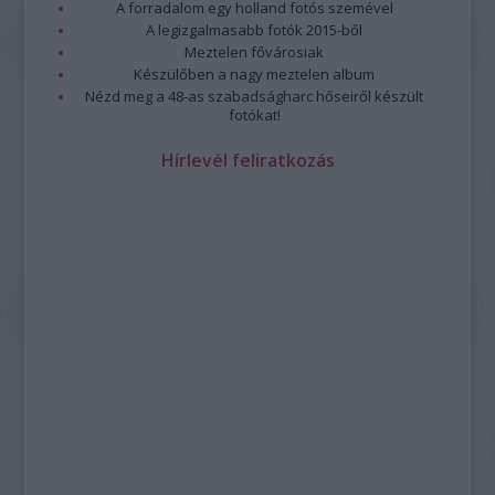
A forradalom egy holland fotós szemével
A legizgalmasabb fotók 2015-ből
Meztelen fővárosiak
Készülőben a nagy meztelen album
Nézd meg a 48-as szabadságharc hőseiről készült
fotókat!
Hírlevél feliratkozás