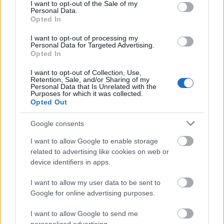
consent section.
I want to opt-out of the Sale of my
sorozatban. Szólói hallhatók több hazai
Personal Data.
Opted In
felvételen, köztük a Benkó Dixieland Band
lemezein, például az 1993-as Karácsonyi Mise
I want to opt-out of processing my
című albumon, a Louis Armstrong emlékére
Personal Data for Targeted Advertising.
Opted In
1996-ban megjelent lemezen, s több
koncertfelvételén.
I want to opt-out of Collection, Use,
Retention, Sale, and/or Sharing of my
Personal Data that Is Unrelated with the
Forrás:
MTI
Purposes for which it was collected.
Opted Out
Google consents
I want to allow Google to enable storage
Zene
related to advertising like cookies on web or
device identifiers in apps.
I want to allow my user data to be sent to
Google for online advertising purposes.
I want to allow Google to send me