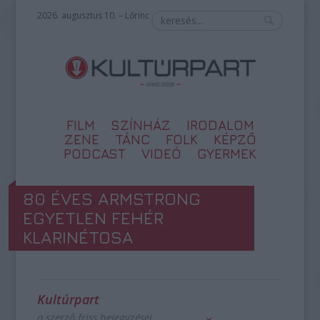
2026. augusztus 10. – Lőrinc
FILM
SZÍNHÁZ
IRODALOM
ZENE
TÁNC
FOLK
KÉPZŐ
PODCAST
VIDEÓ
GYERMEK
80 ÉVES ARMSTRONG
EGYETLEN FEHÉR
KLARINÉTOSA
Kultúrpart
a szerző friss bejegyzései