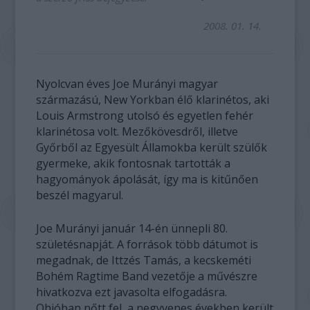
2008. 01. 14.
Nyolcvan éves Joe Murányi magyar
származású, New Yorkban élő klarinétos, aki
Louis Armstrong utolsó és egyetlen fehér
klarinétosa volt. Mezőkövesdről, illetve
Győrből az Egyesült Államokba került szülők
gyermeke, akik fontosnak tartották a
hagyományok ápolását, így ma is kitűnően
beszél magyarul.
Joe Murányi január 14-én ünnepli 80.
születésnapját. A források több dátumot is
megadnak, de Ittzés Tamás, a kecskeméti
Bohém Ragtime Band vezetője a művészre
hivatkozva ezt javasolta elfogadásra.
Ohióban nőtt fel, a negyvenes években került