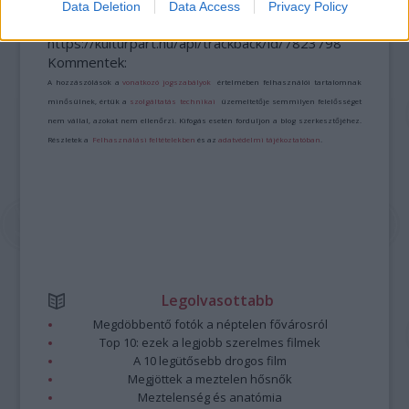
Data Deletion
Data Access
Privacy Policy
A bejegyzés trackback címe:
https://kulturpart.hu/api/trackback/id/7823798
Kommentek:
A hozzászólások a
vonatkozó jogszabályok
értelmében felhasználói tartalomnak
minősülnek, értük a
szolgáltatás technikai
üzemeltetője semmilyen felelősséget
nem vállal, azokat nem ellenőrzi. Kifogás esetén forduljon a blog szerkesztőjéhez.
Részletek a
Felhasználási feltételekben
és az
adatvédelmi tájékoztatóban
.
Legolvasottabb
Megdöbbentő fotók a néptelen fővárosról
Top 10: ezek a legjobb szerelmes filmek
A 10 legütősebb drogos film
Megjöttek a meztelen hősnők
Meztelenség és anatómia