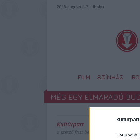
2026. augusztus 7. – Ibolya
FILM
SZÍNHÁZ
IR
MÉG EGY ELMARADÓ BUD
kulturpart
Kultúrpart
a szerző friss bejegyzései
If you wish 