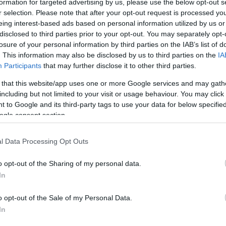
formation for targeted advertising by us, please use the below opt-out s
Mezt
r selection. Please note that after your opt-out request is processed y
A fo
orszakos nagyágyú budapesti koncertje marad el:
eing interest-based ads based on personal information utilized by us or
A leg
portarénába a Smashing Pumpkins.
disclosed to third parties prior to your opt-out. You may separately opt-
Mezt
losure of your personal information by third parties on the IAB’s list of
Kész
. This information may also be disclosed by us to third parties on the
IA
zönség is találkozhatott volna a tavaly visszatérő
Nézd
Participants
that may further disclose it to other third parties.
készü
itgeist album turnéja Budapestet is érintette
ján azonban a hétvégén megjelent egy egyelőre
 that this website/app uses one or more Google services and may gath
Hírle
lás nélküli rövid hír, mely szerint a magyarországi
including but not limited to your visit or usage behaviour. You may click 
, és a turnédátumok között sem szerepel már a két
 to Google and its third-party tags to use your data for below specifi
ogle consent section.
az 1990-es évek egyik legfontosabb amerikai
l Data Processing Opt Outs
ágában, 31-én Bécsben teheti ezt meg.
o opt-out of the Sharing of my personal data.
In
o opt-out of the Sale of my Personal Data.
In