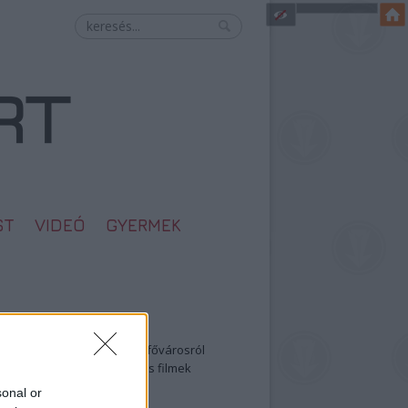
ST
VIDEÓ
GYERMEK
egolvasottabb
öbbentő fotók a néptelen fővárosról
0: ezek a legjobb szerelmes filmek
legütősebb drogos film
sonal or
öttek a meztelen hősnők