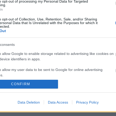
to opt-out of processing my Personal Data for Targeted
ing.
In
o opt-out of Collection, Use, Retention, Sale, and/or Sharing
ersonal Data that Is Unrelated with the Purposes for which it
lected.
Out
„AZ EMBERT
ETNOFON AZ I.
„NEM TÖBB
EMBERRÉ
ONIFESZT-EN
EZER EMBERRE
consents
TETTE…” –
UTAZUNK,
VASÁRNAP ZÁRT
HANEM EGY
o allow Google to enable storage related to advertising like cookies on
A DOMBOS FEST
VÁLOGATOTT
evice identifiers in apps.
TÁRSASÁGRA”
o allow my user data to be sent to Google for online advertising
s.
/7823824
CONFIRM
to allow Google to send me personalized advertising.
ználói tartalomnak minősülnek, értük a
szolgáltatás technikai
üzemeltetője semmilyen
o allow Google to enable storage related to analytics like cookies on
forduljon a blog szerkesztőjéhez. Részletek a
Felhasználási feltételekben
és az
adatvédelmi
Data Deletion
Data Access
Privacy Policy
evice identifiers in apps.
o allow Google to enable storage related to functionality of the website