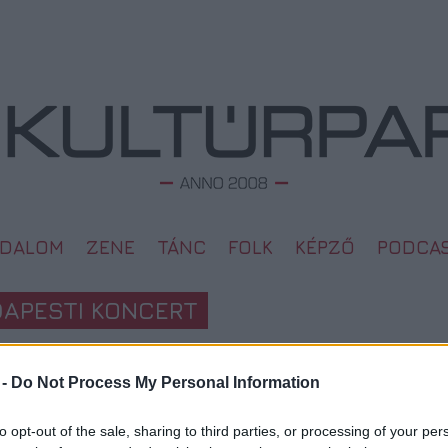
ODALOM
ZENE
TÁNC
FOLK
KÉPZŐ
PODCA
APESTI KONCERT
L
 -
Do Not Process My Personal Information
Megd
Top 1
2008. 01. 14.
A 10 
to opt-out of the sale, sharing to third parties, or processing of your per
Megj