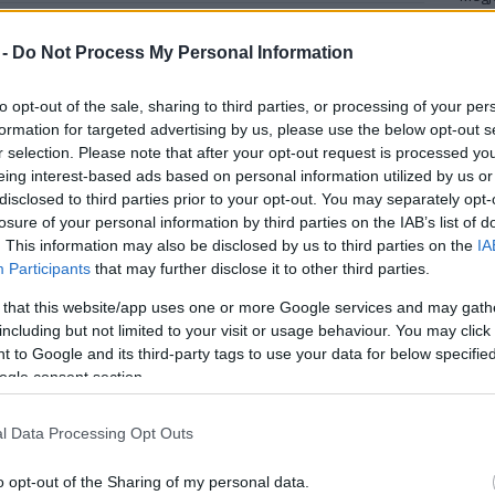
Mezt
A fo
ysági hangversenyen, amelyet a fogyatékos
 -
Do Not Process My Personal Information
A leg
 elősegítése érdekében szervez a Salva Vita
Mezt
démián.
Kész
to opt-out of the sale, sharing to third parties, or processing of your per
Nézd
formation for targeted advertising by us, please use the below opt-out s
készü
lág egyik legkeresettebb csillaga, Milánótól
r selection. Please note that after your opt-out request is processed y
eing interest-based ads based on personal information utilized by us or
 karmester, zeneszerző és színész is. A
Hírle
disclosed to third parties prior to your opt-out. You may separately opt-
 a Salvavita Alapítvány 15. születésnapját
losure of your personal information by third parties on the IAB’s list of
cert a Zeneakadémia Nagytermében.
. This information may also be disclosed by us to third parties on the
IA
Participants
that may further disclose it to other third parties.
nt fellép Cserna Ildikó, Ulbrich Andrea, Otokar
apesti Monteverdi Kórus, a Cantate vegyeskar,
 that this website/app uses one or more Google services and may gath
 - tudta meg az MTI tudósítója a Salva Vita
including but not limited to your visit or usage behaviour. You may click 
 to Google and its third-party tags to use your data for below specifi
ogle consent section.
zal a küldetéssel, hogy hozzájáruljon az értelmi
yenlőségének megvalósulásához. Célja az, hogy
l Data Processing Opt Outs
assa a fogyatékos emberek önálló életvitelét,
gramot működtet - áll az alapítvány közleményében.
o opt-out of the Sharing of my personal data.