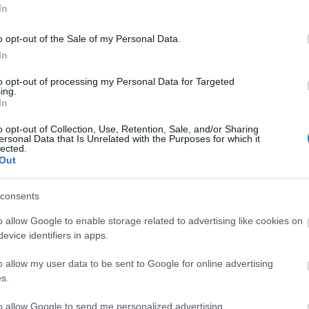
In
peciális szakiskolák értelmileg akadályozott
o opt-out of the Sale of my Personal Data.
sra. A Támogatott Foglalkoztatás nevet viselő
In
ő személyt találjanak a megfelelő munkára. A
gozták ki, magyarországi viszonyokra a Salva Vita
to opt-out of processing my Personal Data for Targeted
ing.
In
o opt-out of Collection, Use, Retention, Sale, and/or Sharing
ersonal Data that Is Unrelated with the Purposes for which it
lected.
Out
consents
o allow Google to enable storage related to advertising like cookies on
evice identifiers in apps.
o allow my user data to be sent to Google for online advertising
s.
to allow Google to send me personalized advertising.