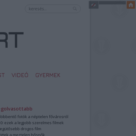
ST
VIDEÓ
GYERMEK
egolvasottabb
öbbentő fotók a néptelen fővárosról
0: ezek a legjobb szerelmes filmek
legütősebb drogos film
öttek a meztelen hősnők