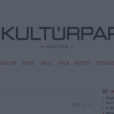
ODALOM
ZENE
TÁNC
FOLK
KÉPZŐ
PODCA
L
Megd
Top 1
2008. 01. 16.
A 10 
Megj