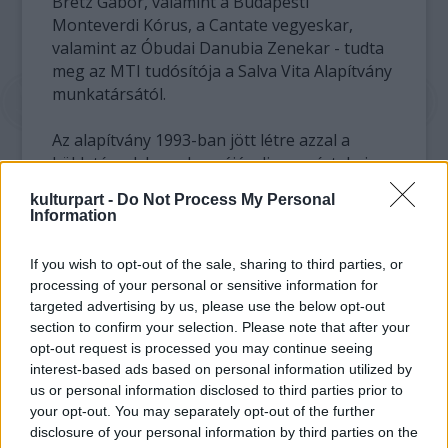
Bretz Gábor, valamint a Budapesti
Monteverdi Kórus, a Cantate vegyeskar,
valamint az Óbudai Danubia Zenekar - tudta
meg az MTI tudósítója a Salva Vita Alapítvány
munkatársától.
Az alapítvány 1993-ban jött létre azzal a
küldetéssel, hogy hozzájáruljon az értelmi
sérült emberek társadalmi
kulturpart -
Do Not Process My Personal
esélyegyenlőségének megvalósulásához.
Information
Célja az, hogy munkaerőpiaci programjaival
támogassa a fogyatékos emberek önálló
If you wish to opt-out of the sale, sharing to third parties, or
életvitelét, ennek érdekében két speciális
processing of your personal or sensitive information for
programot működtet - áll az alapítvány
targeted advertising by us, please use the below opt-out
közleményében.
section to confirm your selection. Please note that after your
opt-out request is processed you may continue seeing
A Munkahelyi Gyakorlat program a speciális
interest-based ads based on personal information utilized by
us or personal information disclosed to third parties prior to
szakiskolák értelmileg akadályozott tanulóit
your opt-out. You may separately opt-out of the further
készíti fel a munkavállalásra. A Támogatott
disclosure of your personal information by third parties on the
Foglalkoztatás nevet viselő program lényege