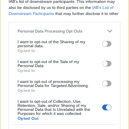
IAB’s list of downstream participants. This information may
az, hogy megfelelő személyt találjanak a
also be disclosed by us to third parties on the
IAB’s List of
megfelelő munkára. A modellt az Egyesült
Downstream Participants
that may further disclose it to other
Államokban dolgozták ki, magyarországi
third parties.
viszonyokra a Salva Vita alapítvány adoptálta.
Please note that this website/app uses one or more Google
Personal Data Processing Opt Outs
services and may gather and store information including but
Forrás:
MTI
not limited to your visit or usage behaviour. You may click to
I want to opt-out of the Sharing of my
personal data.
grant or deny consent to Google and its third-party tags to
Opted In
use your data for below specified purposes in below Google
consent section.
I want to opt-out of the Sale of my
Personal Data.
Színház
Opted In
I want to opt-out of processing my
Personal Data for Targeted Advertising.
Opted In
I want to opt-out of Collection, Use,
Retention, Sale, and/or Sharing of my
Personal Data that Is Unrelated with the
Purposes for which it was collected.
Opted Out
AZ EMBERSÉG ÜNNEPE