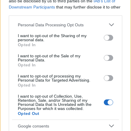
also be disclosed by us to third parties on the
IAB’s List of
bejutni a műtárgypiacra.
Downstream Participants
that may further disclose it to other
third parties.
Azért szerződik a VAM Design Center 52
Please note that this website/app uses one or more Google
Personal Data Processing Opt Outs
művésszel, és fog a jövőben is, mert munkáik
services and may gather and store information including but
propagálására naptárat is kiadnak, s abban
not limited to your visit or usage behaviour. You may click to
I want to opt-out of the Sharing of my
minden héten bemutatnak egy művészt
personal data.
grant or deny consent to Google and its third-party tags to
Opted In
alkotásával együtt - tette hozzá a művészeti
use your data for below specified purposes in below Google
vezető.
consent section.
I want to opt-out of the Sale of my
Personal Data.
Opted In
A Hit - erotika - politika című tárlat február
20-ig lesz nyitva a VI. kerület Király utca 26.
I want to opt-out of processing my
alatt.
Personal Data for Targeted Advertising.
Opted In
I want to opt-out of Collection, Use,
Retention, Sale, and/or Sharing of my
Personal Data that Is Unrelated with the
Purposes for which it was collected.
Képző
Opted Out
Google consents