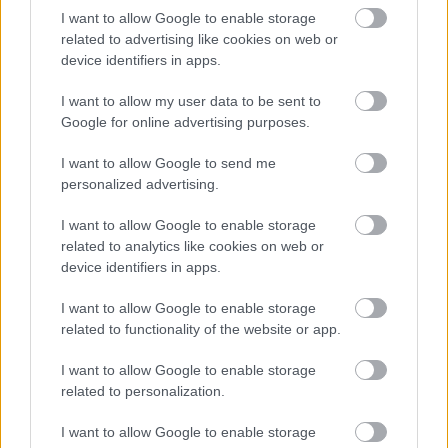
I want to allow Google to enable storage
related to advertising like cookies on web or
device identifiers in apps.
I want to allow my user data to be sent to
AZ EMBERSÉG ÜNNEPE
Google for online advertising purposes.
I want to allow Google to send me
personalized advertising.
I want to allow Google to enable storage
related to analytics like cookies on web or
device identifiers in apps.
„NEM TÖBB EZER EMBERRE UTAZUNK, HANEM
EGY VÁLOGATOTT TÁRSASÁGRA”
I want to allow Google to enable storage
related to functionality of the website or app.
I want to allow Google to enable storage
related to personalization.
A bejegyzés trackback címe:
https://kulturpart.hu/api/trackback/id/7823892
I want to allow Google to enable storage
Kommentek: