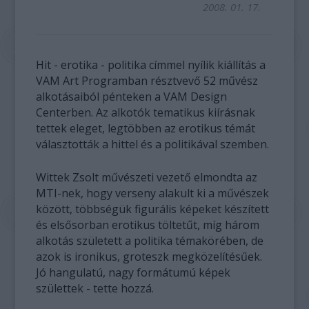
2008. 01. 17.
Hit - erotika - politika címmel nyílik kiállítás a
VAM Art Programban résztvevő 52 művész
alkotásaiból pénteken a VAM Design
Centerben. Az alkotók tematikus kiírásnak
tettek eleget, legtöbben az erotikus témát
választották a hittel és a politikával szemben.
Wittek Zsolt művészeti vezető elmondta az
MTI-nek, hogy verseny alakult ki a művészek
között, többségük figurális képeket készített
és elsősorban erotikus töltetűt, míg három
alkotás született a politika témakörében, de
azok is ironikus, groteszk megközelítésűek.
Jó hangulatú, nagy formátumú képek
születtek - tette hozzá.