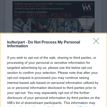
kulturpart -
Do Not Process My Personal
Information
Nádler István Kossuth-díjas festőművész, a
kiállítás kurátora azt mondta az MTI-nek,
If you wish to opt-out of the sale, sharing to third parties, or
hogy akkor lehet megrendelésre, kötött
processing of your personal or sensitive information for
targeted advertising by us, please use the below opt-out
témakörben képet festeni, ha a művész
section to confirm your selection. Please note that after your
azonosulni tud a témával és a sajátjának érzi
opt-out request is processed you may continue seeing
azt.
interest-based ads based on personal information utilized by
us or personal information disclosed to third parties prior to
Wittek Zsolt még arról beszélt: az 52 alkotó
your opt-out. You may separately opt-out of the further
arra szerződött a VAM Design Centerrel,
disclosure of your personal information by third parties on the
hogy egy éven át dolgozik az ő
IAB’s list of downstream participants. This information may
megrendelésükre, cserébe segítik őket