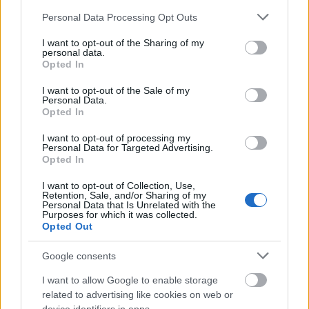
Please note that this website/app uses one or more Google
Personal Data Processing Opt Outs
services and may gather and store information including but
not limited to your visit or usage behaviour. You may click to
I want to opt-out of the Sharing of my
personal data.
grant or deny consent to Google and its third-party tags to
Zene
Opted In
use your data for below specified purposes in below Google
consent section.
I want to opt-out of the Sale of my
Personal Data.
Opted In
I want to opt-out of processing my
Personal Data for Targeted Advertising.
Opted In
I want to opt-out of Collection, Use,
ELSTARTOLT A MŰVÉSZETEK VÖLGYE
Retention, Sale, and/or Sharing of my
Personal Data that Is Unrelated with the
Purposes for which it was collected.
Opted Out
Google consents
I want to allow Google to enable storage
related to advertising like cookies on web or
AZ EMBERSÉG ÜNNEPE