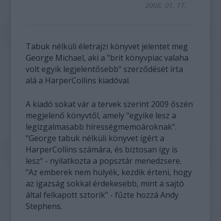
2008. 01. 17.
Tabuk nélküli életrajzi könyvet jelentet meg
George Michael, aki a "brit könyvpiac valaha
volt egyik legjelentősebb" szerződését írta
alá a HarperCollins kiadóval.
A kiadó sokat vár a tervek szerint 2009 őszén
megjelenő könyvtől, amely "egyike lesz a
legizgalmasabb hírességmemoároknak".
"George tabuk nélküli könyvet ígért a
HarperCollins számára, és biztosan így is
lesz" - nyilatkozta a popsztár menedzsere.
"Az emberek nem hülyék, kezdik érteni, hogy
az igazság sokkal érdekesebb, mint a sajtó
által felkapott sztorik" - fűzte hozzá Andy
Stephens.