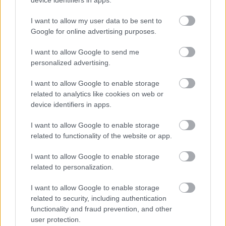
device identifiers in apps.
I want to allow my user data to be sent to
Google for online advertising purposes.
I want to allow Google to send me
personalized advertising.
I want to allow Google to enable storage
„AZ EMBERT EMBERRÉ TETTE…” – VASÁRNAP
related to analytics like cookies on web or
ZÁRT A DOMBOS FEST
device identifiers in apps.
I want to allow Google to enable storage
related to functionality of the website or app.
A bejegyzés trackback címe:
https://kulturpart.hu/api/trackback/id/7823884
I want to allow Google to enable storage
Kommentek:
related to personalization.
A hozzászólások a
vonatkozó jogszabályok
értelmében felhasználói tartalomnak
minősülnek, értük a
szolgáltatás technikai
üzemeltetője semmilyen felelősséget
I want to allow Google to enable storage
nem vállal, azokat nem ellenőrzi. Kifogás esetén forduljon a blog szerkesztőjéhez.
related to security, including authentication
Részletek a
Felhasználási feltételekben
és az
adatvédelmi tájékoztatóban
.
functionality and fraud prevention, and other
user protection.