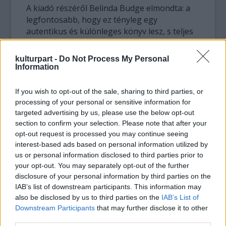
A kiadó részéről Belinda Budge elmondta: a
legfontosabb, hogy ez tényleg egy
autentikus és különleges könyv lesz, s teljes
egészében George Michael írja meg.
kulturpart -
Do Not Process My Personal
A 80 millió eladott lemezzel büszkélkedő 44
Information
éves popsztár az utóbbi időben botrányai
révén gyakori szereplője a brit
If you wish to opt-out of the sale, sharing to third parties, or
bulvársajtónak. Legutóbb ittas vezetés miatt
processing of your personal or sensitive information for
vették el a jogosítványát. 2006-ban egy
targeted advertising by us, please use the below opt-out
tévéshow-ban bevallotta, hogy rendszeresen
section to confirm your selection. Please note that after your
opt-out request is processed you may continue seeing
szív füves cigit, ez tartja épen és boldogan. A
interest-based ads based on personal information utilized by
Wham! egykori frontembere éveken át tartó
us or personal information disclosed to third parties prior to
spekulációk és egy letartóztatással végződő
your opt-out. You may separately opt-out of the further
kínos Los Angeles-i affér után 1998-ban
disclosure of your personal information by third parties on the
ismerte el a nagyvilág előtt, hogy a saját
IAB’s list of downstream participants. This information may
neméhez vonzódik.
also be disclosed by us to third parties on the
IAB’s List of
Downstream Participants
that may further disclose it to other
Forrás:
MTI
third parties.