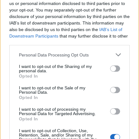
us or personal information disclosed to third parties prior to
emelte ki.
your opt-out. You may separately opt-out of the further
Major János, Tokaj polgármestere elmondta,
disclosure of your personal information by third parties on the
hogy a város évente több mint egymilliárd
IAB’s list of downstream participants. This information may
forintot költ kulturális rendezvényekre. A
also be disclosed by us to third parties on the
IAB’s List of
tokaji borászatot a magyar borászat
Downstream Participants
that may further disclose it to other
fellegvárának nevezve elsősorban a borral
third parties.
összefüggő programokat emelte ki.
Please note that this website/app uses one or more Google
Personal Data Processing Opt Outs
services and may gather and store information including but
A Kultúra Magyar Városa díjjal olyan városi
not limited to your visit or usage behaviour. You may click to
I want to opt-out of the Sharing of my
helyi önkormányzatok munkáját ismerik el,
personal data.
grant or deny consent to Google and its third-party tags to
Opted In
amelyek a kulturális, művészeti életet
use your data for below specified purposes in below Google
kiemelkedően fejlesztik, támogatják és
consent section.
I want to opt-out of the Sale of my
kulturális értékeiket példaértékűen mutatják
Personal Data.
Opted In
be.
I want to opt-out of processing my
A Kultúra Magyar Városa 2008 cím
Personal Data for Targeted Advertising.
Opted In
elnyerésére 2007. szeptember 30-ig lehetett
pályázni. A cím létrehozását a Megyei Jogú
I want to opt-out of Collection, Use,
Városok Szövetsége kezdeményezte, a
Retention, Sale, and/or Sharing of my