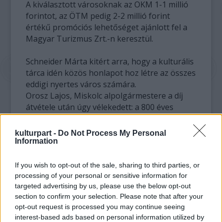
A kiválasztott városoknak az OKM 1-1 millió
forintot, az ÖTM pedig 2-2 millió forint
értékű promóciós lehetőséget ajánlott fel a
Magyar Turizmus Zrt.-n keresztül.
Schneider Márta kitért arra, hogy a kulturális
tárca idén közös honlapot hoz létre az összes
eddigi nyertes város számára.
Orosz Lajos, Miskolc alpolgármestere a díj
átvétele után úgy vélekedett: a 800 éves
város egyebek mellett természeti és
építészeti örökségével, valamint
kulturpart -
Do Not Process My Personal
képzőművészetével, grafikai biennáléjával,
Information
szimfonikus zenekarával vált méltóvá a címre.
If you wish to opt-out of the sale, sharing to third parties, or
Erdmann Gyula, Gyula alpolgármestere a
processing of your personal or sensitive information for
városról szólva a Gyulai Várszínházat,
targeted advertising by us, please use the below opt-out
section to confirm your selection. Please note that after your
valamint a hagyományos, de az idei
opt-out request is processed you may continue seeing
Reneszánsz Év fényében különös
interest-based ads based on personal information utilized by
jelentőséget kapó Reneszánsz karnevált