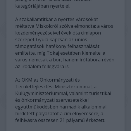
kategóriájában nyerte el.
A szakállamtitkár a nyertes városokat
méltatva Miskolcról szólva elmondta: a város
kezdeményezéseivel évek óta címlapon
szerepel. Gyula kapcsán az uniós
támogatások hatékony felhasználását
említette, míg Tokaj esetében kiemelte: a
város nemcsak a bor, hanem írótábora révén
az irodalom fellegvára is.
Az OKM az Önkormányzati és
Területfejlesztési Minisztériummal, a
Külügyminisztériummal, valamint turisztikai
és önkormányzati szervezetekkel
együttműködésben harmadik alkalommal
hirdetett pályázatot a cím elnyerésére, a
felhívásra összesen 21 pályamű érkezett.