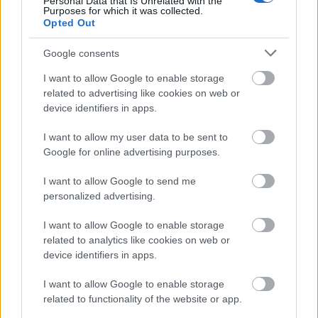
Personal Data that Is Unrelated with the
pályázatot 2005-ben hirdette meg először a
Purposes for which it was collected.
kulturális, a belügyi és a külügyi tárca.
Opted Out
Google consents
Az első évben Kecskemét, Keszthely és
Vasvár kapta meg az elismerést. A címet a
I want to allow Google to enable storage
nyertes városok - az adományozás évének
related to advertising like cookies on web or
megjelölésével - korlátlan ideig
device identifiers in apps.
használhatják, ez a szaktárca korábbi közlése
szerint jelentős szerepet játszhat többek
I want to allow my user data to be sent to
között a városmarketingben, a
Google for online advertising purposes.
kommunikációban, pályázatok benyújtásánál.
I want to allow Google to send me
personalized advertising.
Forrás:
kultura.hu
I want to allow Google to enable storage
related to analytics like cookies on web or
device identifiers in apps.
Lavór
I want to allow Google to enable storage
related to functionality of the website or app.