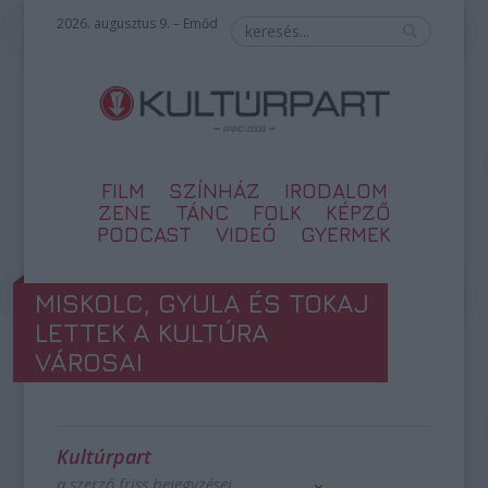
2026. augusztus 9. – Emőd
FILM
SZÍNHÁZ
IRODALOM
ZENE
TÁNC
FOLK
KÉPZŐ
PODCAST
VIDEÓ
GYERMEK
MISKOLC, GYULA ÉS TOKAJ
LETTEK A KULTÚRA
VÁROSAI
Kultúrpart
a szerző friss bejegyzései