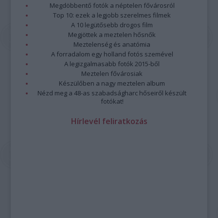
Megdöbbentő fotók a néptelen fővárosról
Top 10: ezek a legjobb szerelmes filmek
A 10 legütősebb drogos film
Megjöttek a meztelen hősnők
Meztelenség és anatómia
A forradalom egy holland fotós szemével
A legizgalmasabb fotók 2015-ből
Meztelen fővárosiak
Készülőben a nagy meztelen album
Nézd meg a 48-as szabadságharc hőseiről készült
fotókat!
Hírlevél feliratkozás