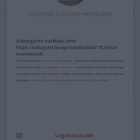
VILÁGZENÉK A LEGJOBB MINŐSÉGBEN
A bejegyzés trackback címe:
https://kulturpart.hu/api/trackback/id/7823924
Kommentek:
A hozzászólások a
vonatkozó jogszabályok
értelmében felhasználói tartalomnak
minősülnek, értük a
szolgáltatás technikai
üzemeltetője semmilyen felelősséget
nem vállal, azokat nem ellenőrzi. Kifogás esetén forduljon a blog szerkesztőjéhez.
Részletek a
Felhasználási feltételekben
és az
adatvédelmi tájékoztatóban
.
Legolvasottabb