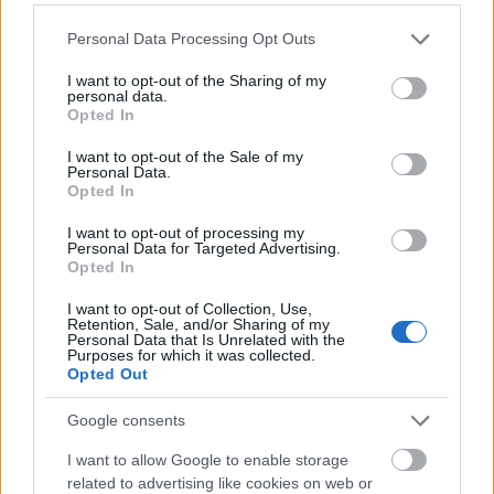
Színésztársai csupán epizódok mellette, (a
dramaturgiából is ez következik) a férfi
Please note that this website/app uses one or more Google
Personal Data Processing Opt Outs
partnerei elhullanak mellőle, mindenkit
services and may gather and store information including but
lejátszik a színpadról. A férfiak puszta
not limited to your visit or usage behaviour. You may click to
I want to opt-out of the Sharing of my
personal data.
grant or deny consent to Google and its third-party tags to
sablonok (Tahi Tóth László, Szöcs Artúr,
Opted In
use your data for below specified purposes in below Google
Kern András) a lány mellett, akit valójában
consent section.
nem is ismernek, hiszen a nő csak tükör,
I want to opt-out of the Sale of my
Personal Data.
mindenkinek azt a nőképet mutatja, amire
Opted In
vágyik a férfi. Ez a megszólításra is kiterjed,
nem tudják az igazi nevét, mindeni úgy hívja,
I want to opt-out of processing my
Personal Data for Targeted Advertising.
ahogy kedve tartja.
Opted In
Tragédiája, hogy őszinte pillanata okozza
I want to opt-out of Collection, Use,
Retention, Sale, and/or Sharing of my
halálát. Amikor lehull a lepel az addig erősnek
Personal Data that Is Unrelated with the
Purposes for which it was collected.
hitt nőről és igazán sebezhető és szeretetre
Opted Out
éhes - akkor válik a gyilkos áldozatává.
Google consents
Az előadás egyetlen hibája, hogy a második
I want to allow Google to enable storage
rész elveszti a tempóját. Apróbb jelenetek
related to advertising like cookies on web or
törik meg az első felvonás lendületét, elveszti