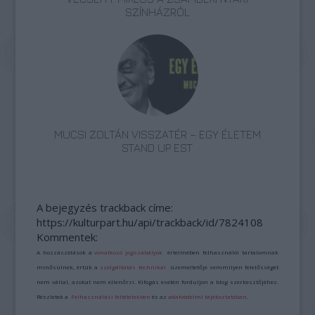
SZÍNHÁZRÓL
MUCSI ZOLTÁN VISSZATÉR – EGY ÉLETEM
STAND UP EST
A bejegyzés trackback címe:
https://kulturpart.hu/api/trackback/id/7824108
Kommentek:
A hozzászólások a
vonatkozó jogszabályok
értelmében felhasználói tartalomnak
minősülnek, értük a
szolgáltatás technikai
üzemeltetője semmilyen felelősséget
nem vállal, azokat nem ellenőrzi. Kifogás esetén forduljon a blog szerkesztőjéhez.
Részletek a
Felhasználási feltételekben
és az
adatvédelmi tájékoztatóban
.