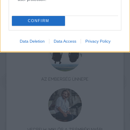
CONFIRM
Színház
Data Deletion
Data Access
Privacy Policy
AZ EMBERSÉG ÜNNEPE
VECSEI H. MIKLÓS A ZSÁMBÉKI NYÁRI