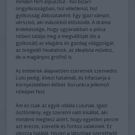
minden férfi elpusztul - hol bizarr
öngyilkosságban, hol véletlenül, hol
gyilkosság áldozataként. Egy igazi vámpír,
vérszívó, aki másokból élősködik. A dráma
érdekessége, hogy ugyanabban a pióca
nőben találja meg a megváltóját (és a
gyilkosát) az elegáns és gazdag világpolgár,
az öregedő hivatalnok, az idealista művész,
de a magányos grófnő is.
Az emberek alapvetően szeretnek szenvedni.
Lulu pedig, élvezi hatalmát, és kifacsarja a
környezetében élőket. Korunkra jellemző
nőképet fest.
Ám ez csak az egyik oldala Lulunak. Igazi
ösztönlény, egy szeretni való kisállat, aki
mindent megtesz azért, hogy egyetlen percre
azt érezze, szeretik és fontos valakinek. Ez
okozza halálát, hiszen a látszólag szerethető