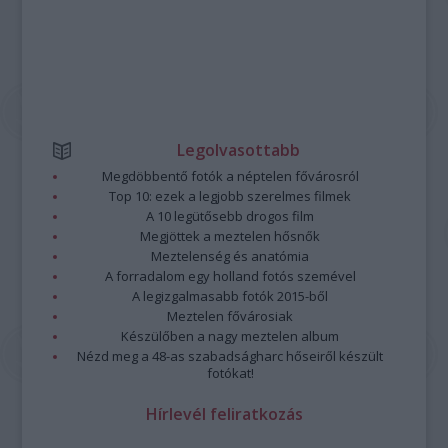
Legolvasottabb
Megdöbbentő fotók a néptelen fővárosról
Top 10: ezek a legjobb szerelmes filmek
A 10 legütősebb drogos film
Megjöttek a meztelen hősnők
Meztelenség és anatómia
A forradalom egy holland fotós szemével
A legizgalmasabb fotók 2015-ből
Meztelen fővárosiak
Készülőben a nagy meztelen album
Nézd meg a 48-as szabadságharc hőseiről készült
fotókat!
Hírlevél feliratkozás