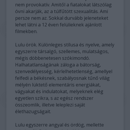
nem provokatív. Amitől a fiatalokat látszólag
óvni akarják, az a túlfűtött szexualitás. Ami
persze nem az. Sokkal durvább jeleneteket
lehet látni a 12 éven felülieknek ajánlott
filmekben.
Lulu örök. Különleges stílusa és nyelve, amely
egyszerre társalgó, szellemes, mulatságos,
mégis döbbenetesen szókimondó.
Halhatatlanságának záloga a bátorság,
szenvedélyesség, kérlelhetetlenség, amellyel
felfedi a békésnek, szabályosnak tűnő világ
mélyén lüktető elementáris energiákat,
vágyakat és indulatokat, melyeknek elég
egyetlen szikra, s az egész rendszer
összeomlik, illetve leleplezi saját
élethazugságait.
Lulu egyszerre angyal és ördög, mellette