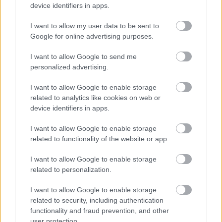
device identifiers in apps.
az ívét a produkció. Belép egy plusz nőalak,
Kiss Mari, akit valahogy kifelejtettek az
I want to allow my user data to be sent to
előadásból.
Google for online advertising purposes.
A figura nincs belekomponálva a játékba, és a
I want to allow Google to send me
haláluk előtti (ő is Hasfelmetsző áldozata
personalized advertising.
lesz) vontatott monológja miatt,
I want to allow Google to enable storage
gyilkosságuk nem rendít meg, főleg, hogy
related to analytics like cookies on web or
nem kapcsolta ki a mobilját valamelyik kedves
device identifiers in apps.
vendég, így a nézőtér a színpad helyett a
telefonját kínosan kutató személyt fürkészte.
I want to allow Google to enable storage
related to functionality of the website or app.
Ezt a kellemetlen részletet leszámítva remek
előadásnak lehetnek szemtanúi, akik veszik a
I want to allow Google to enable storage
fáradságot, hogy megértsék Lulu figuráját és
related to personalization.
személyiségét az előadás tükrén keresztül.
I want to allow Google to enable storage
related to security, including authentication
Eszenyi Enikő garantáltan nem okoz majd
functionality and fraud prevention, and other
csalódást.
user protection.