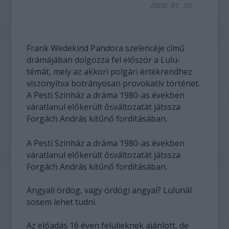
2008. 01. 30.
Frank Wedekind Pandora szelencéje című
drámájában dolgozza fel először a Lulu-
témát, mely az akkori polgári értékrendhez
viszonyítva botrányosan provokatív történet.
A Pesti Színház a dráma 1980-as években
váratlanul előkerült ősváltozatát játssza
Forgách András kitűnő fordításában.
A Pesti Színház a dráma 1980-as években
váratlanul előkerült ősváltozatát játssza
Forgách András kitűnő fordításában.
Angyali ördög, vagy ördögi angyal? Lulunál
sosem lehet tudni.
Az előadás 16 éven felülieknek ajánlott, de