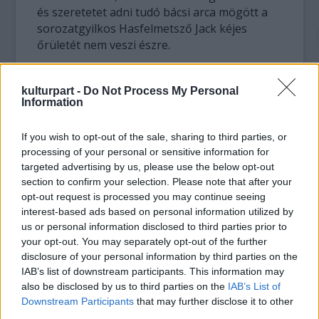
és szeretetet adni tudó bácsi arca mögött a
sorozatgyilkos Hasfelmetsző Jack kéjes
őrületét nem veszi észre.
Pszichológiailag tökéletesen érthető Lulu
kulturpart -
Do Not Process My Personal
viselkedése. Kétségbeesetten keresi az apa-
Information
képet, egész életében olyan férfira vágyik, aki
megmenti és oltalmazza őt, és önzetlenül
If you wish to opt-out of the sale, sharing to third parties, or
képes szeretni, ám e helyett csak segítségre
processing of your personal or sensitive information for
szoruló és anyapótlékot kereső kisfiúkba
targeted advertising by us, please use the below opt-out
botlik.
section to confirm your selection. Please note that after your
opt-out request is processed you may continue seeing
A Pesti Színház előadásában tökéletesen
interest-based ads based on personal information utilized by
érthető Lulu mindkét megközelítése. Ahogy
us or personal information disclosed to third parties prior to
haladunk az előadásban, annál inkább válik
your opt-out. You may separately opt-out of the further
szerethetővé a lány. Eszenyi Enikő ezer
disclosure of your personal information by third parties on the
IAB’s list of downstream participants. This information may
százalékkal ég, végigéli a három órát, az este
also be disclosed by us to third parties on the
IAB’s List of
csak róla szól.
Downstream Participants
that may further disclose it to other
third parties.