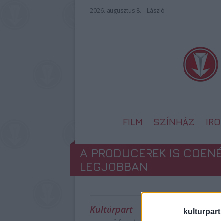
2026. augusztus 8. – László
FILM
SZÍNHÁZ
IR
A PRODUCEREK IS COEN
LEGJOBBAN
Kultúrpart
kulturpart