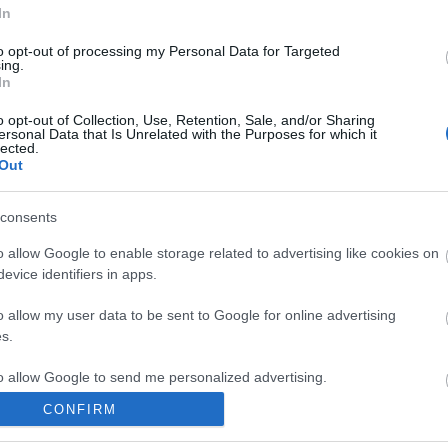
In
to opt-out of processing my Personal Data for Targeted
ing.
In
o opt-out of Collection, Use, Retention, Sale, and/or Sharing
ersonal Data that Is Unrelated with the Purposes for which it
lected.
Out
I
SZÁGULDÁS,
ŐRÜLT NAP,
AZ ÉV EGYIK
consents
SÁRKÁNYOK,
ŐRÜLT FILM: JÖN
LEGJOBBAN
ROSSZFIÚK – A
A RANDOM!
VÁRT FILMJE
o allow Google to enable storage related to advertising like cookies on
NYÁR 10
TAROLT A
evice identifiers in apps.
LEGKEDVELTEBB
CINEFESTEN
MOZIJA
o allow my user data to be sent to Google for online advertising
MAGYARORSZÁGON
s.
to allow Google to send me personalized advertising.
CONFIRM
o allow Google to enable storage related to analytics like cookies on
/7824184
evice identifiers in apps.