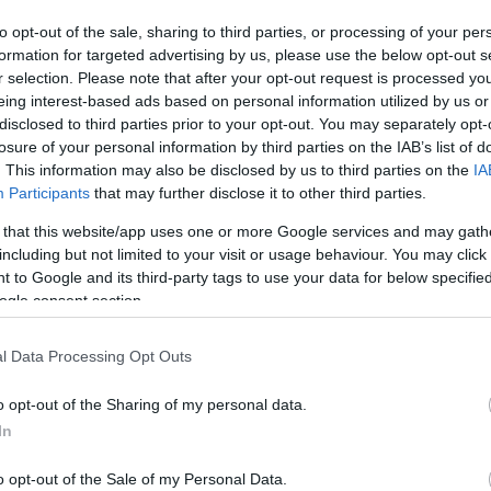
Mezt
to opt-out of the sale, sharing to third parties, or processing of your per
A fo
formation for targeted advertising by us, please use the below opt-out s
A leg
oen-fivérek 9 Oscarra jelölt filmje, a Nem vénnek
r selection. Please note that after your opt-out request is processed y
Mezt
eing interest-based ads based on personal information utilized by us or
ryl F. Zanuck-ról elnevezett díját vehették át az
Kész
disclosed to third parties prior to your opt-out. You may separately opt-
Nézd
jobb játékfilm kategóriában.
készü
losure of your personal information by third parties on the IAB’s list of
. This information may also be disclosed by us to third parties on the
IA
han és Joel Coen, valamint Scott Rudin
Hírle
Participants
that may further disclose it to other third parties.
an már az amerikai rendezők, illetve a
 that this website/app uses one or more Google services and may gath
including but not limited to your visit or usage behaviour. You may click 
 to Google and its third-party tags to use your data for below specifi
an a Ratatouille vitte el a díjat, míg legjobb tv-
ogle consent section.
 nyerte a vígjáték, a HBO Maffiózókja pedig a
l Data Processing Opt Outs
ery Channel Földbolygó (Planet Earth) című
o opt-out of the Sharing of my personal data.
s televíziós program is.
In
o opt-out of the Sale of my Personal Data.