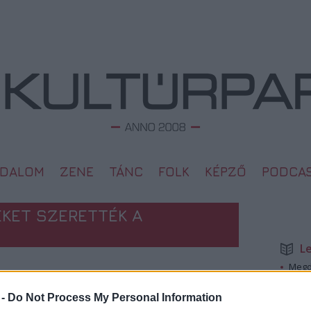
ODALOM
ZENE
TÁNC
FOLK
KÉPZŐ
PODCA
ÉKET SZERETTÉK A
L
Megd
Top 1
A 10 
 -
Do Not Process My Personal Information
2008. 02. 03.
Megj