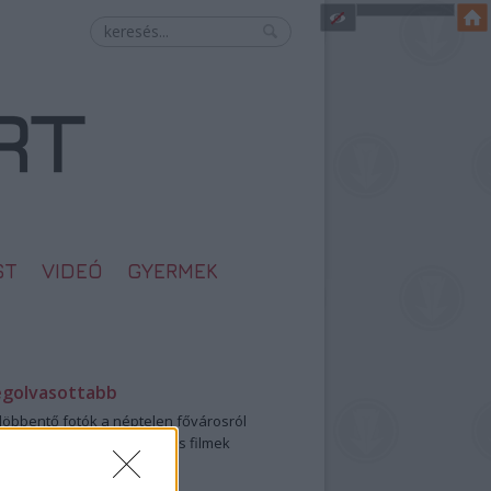
ST
VIDEÓ
GYERMEK
egolvasottabb
öbbentő fotók a néptelen fővárosról
0: ezek a legjobb szerelmes filmek
legütősebb drogos film
öttek a meztelen hősnők