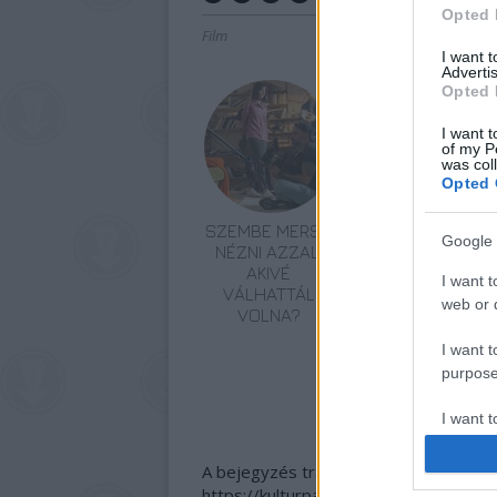
Opted 
Film
I want 
Advertis
Opted 
I want t
of my P
was col
Opted 
SZEMBE MERSZ
TERMÉSZETFELETT
Google 
NÉZNI AZZAL,
ERŐK ÉS
AKIVÉ
ELFELEDETT
I want t
VÁLHATTÁL
TITKOK: ITT A
web or d
VOLNA?
SHELBY OAKS –
A GONOSZ
I want t
NYOMÁBAN
purpose
MAGYAR
ELŐZETESE
I want 
A bejegyzés trackback címe:
I want t
https://kulturpart.hu/api/trackback/id
web or d