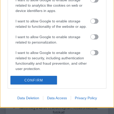
related to analytics like cookies on web or
nem vállal, azokat nem ellenőrzi. Kifogás esetén forduljon a blog szerkesztőjéhez.
device identifiers in apps.
Részletek a
Felhasználási feltételekben
és az
adatvédelmi tájékoztatóban
.
I want to allow Google to enable storage
related to functionality of the website or app.
I want to allow Google to enable storage
related to personalization.
I want to allow Google to enable storage
Legolvasottabb
related to security, including authentication
Megdöbbentő fotók a néptelen fővárosról
functionality and fraud prevention, and other
Top 10: ezek a legjobb szerelmes filmek
user protection.
A 10 legütősebb drogos film
Megjöttek a meztelen hősnők
CONFIRM
Meztelenség és anatómia
A forradalom egy holland fotós szemével
A legizgalmasabb fotók 2015-ből
Meztelen fővárosiak
Data Deletion
Data Access
Privacy Policy
Készülőben a nagy meztelen album
Nézd meg a 48-as szabadságharc hőseiről készült
fotókat!