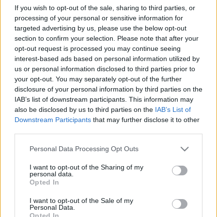
kirobbant balhék sodorják a történetet -
If you wish to opt-out of the sale, sharing to third parties, or
ismertette az előadás cselekményét a
processing of your personal or sensitive information for
referens.
targeted advertising by us, please use the below opt-out
section to confirm your selection. Please note that after your
opt-out request is processed you may continue seeing
interest-based ads based on personal information utilized by
us or personal information disclosed to third parties prior to
Színház
your opt-out. You may separately opt-out of the further
disclosure of your personal information by third parties on the
IAB’s list of downstream participants. This information may
also be disclosed by us to third parties on the
IAB’s List of
Downstream Participants
that may further disclose it to other
third parties.
Please note that this website/app uses one or more Google
Personal Data Processing Opt Outs
services and may gather and store information including but
AZ EMBERSÉG ÜNNEPE
not limited to your visit or usage behaviour. You may click to
I want to opt-out of the Sharing of my
personal data.
grant or deny consent to Google and its third-party tags to
Opted In
use your data for below specified purposes in below Google
consent section.
I want to opt-out of the Sale of my
Personal Data.
Opted In