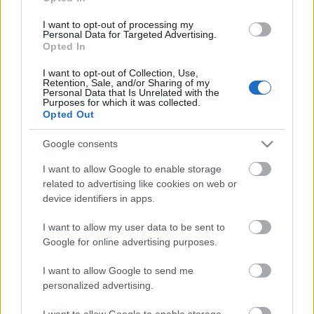
I want to opt-out of processing my
Personal Data for Targeted Advertising.
VECSEI H. MIKLÓS A ZSÁMBÉKI NYÁRI
Opted In
SZÍNHÁZRÓL
I want to opt-out of Collection, Use,
Retention, Sale, and/or Sharing of my
Personal Data that Is Unrelated with the
Purposes for which it was collected.
Opted Out
Google consents
I want to allow Google to enable storage
MUCSI ZOLTÁN VISSZATÉR – EGY ÉLETEM
related to advertising like cookies on web or
STAND UP EST
device identifiers in apps.
I want to allow my user data to be sent to
Google for online advertising purposes.
A bejegyzés trackback címe:
https://kulturpart.hu/api/trackback/id/7824380
I want to allow Google to send me
Kommentek:
personalized advertising.
A hozzászólások a
vonatkozó jogszabályok
értelmében felhasználói tartalomnak
I want to allow Google to enable storage
minősülnek, értük a
szolgáltatás technikai
üzemeltetője semmilyen felelősséget