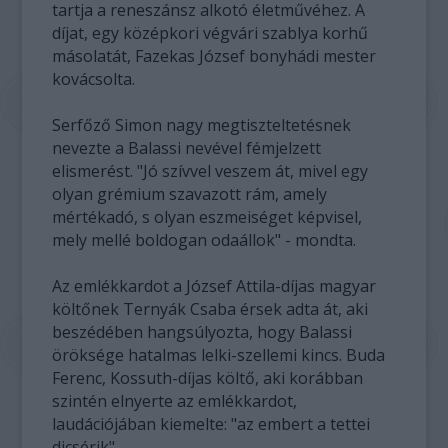
tartja a reneszánsz alkotó életművéhez. A
díjat, egy középkori végvári szablya korhű
másolatát, Fazekas József bonyhádi mester
kovácsolta.
Serfőző Simon nagy megtiszteltetésnek
nevezte a Balassi nevével fémjelzett
elismerést. "Jó szívvel veszem át, mivel egy
olyan grémium szavazott rám, amely
mértékadó, s olyan eszmeiséget képvisel,
mely mellé boldogan odaállok" - mondta.
Az emlékkardot a József Attila-díjas magyar
költőnek Ternyák Csaba érsek adta át, aki
beszédében hangsúlyozta, hogy Balassi
öröksége hatalmas lelki-szellemi kincs. Buda
Ferenc, Kossuth-díjas költő, aki korábban
szintén elnyerte az emlékkardot,
laudációjában kiemelte: "az embert a tettei
dicsérik".