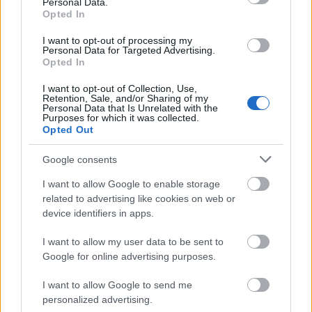
Igor Szavolszkij orosz nagykövet is gratulált
Personal Data.
a két alkotónak, magas, becses kitüntetésnek
Opted In
titulálta a kardot, s kiemelte: Balassi az orosz
I want to opt-out of processing my
szellemi élet értékes részévé vált.
Personal Data for Targeted Advertising.
Opted In
A díjazottak az emlékkardon kívül a Herendi
I want to opt-out of Collection, Use,
Porcelánmanufaktúra ajándékát, Balassi
Retention, Sale, and/or Sharing of my
Personal Data that Is Unrelated with the
porcelán mellszobrát is átvehették, amelyet
Purposes for which it was collected.
Simon Attila vezérigazgató adott át.
Opted Out
Az 1997-ben alapított díj bírálóbizottságának
Google consents
elnöke Makovecz Imre építész, a kuratórium
I want to allow Google to enable storage
alapító tagjai közé tartozik Lőcsei Gabriella,
related to advertising like cookies on web or
Ladocsi Gáspár, Molnár Pál, Rubovszky
device identifiers in apps.
András, Zelnik József.
I want to allow my user data to be sent to
A testület minden évben kiegészül az új
Google for online advertising purposes.
díjazottal. A korábban Balassi-emlékkarddal
I want to allow Google to send me
kitüntetettek között szerepel Tóth Bálint,
personalized advertising.
Döbrentei Kornél, a tavaly elhunyt Nagy