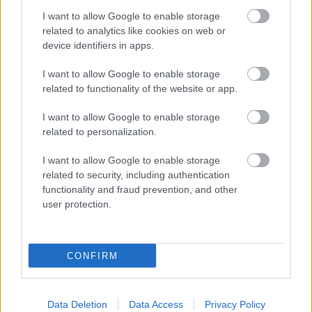
Gáspár, Utassy József, Farkas Árpád, Kiss
I want to allow Google to enable storage
Benedek, Balassi-fordításaiért a portugál
related to analytics like cookies on web or
Ernesto Rodrigues és a lengyel Tereza
device identifiers in apps.
Worowska.
I want to allow Google to enable storage
Forrás:
kultura.hu
related to functionality of the website or app.
I want to allow Google to enable storage
related to personalization.
I want to allow Google to enable storage
Irodalom
related to security, including authentication
functionality and fraud prevention, and other
user protection.
CONFIRM
AZ EMBERSÉG ÜNNEPE
Data Deletion
Data Access
Privacy Policy