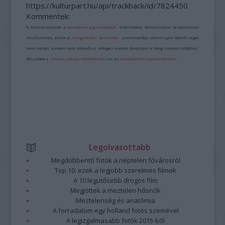
https://kulturpart.hu/api/trackback/id/7824450
Kommentek:
A hozzászólások a
vonatkozó jogszabályok
értelmében felhasználói tartalomnak
minősülnek, értük a
szolgáltatás technikai
üzemeltetője semmilyen felelősséget
nem vállal, azokat nem ellenőrzi. Kifogás esetén forduljon a blog szerkesztőjéhez.
Részletek a
Felhasználási feltételekben
és az
adatvédelmi tájékoztatóban
.
Legolvasottabb
Megdöbbentő fotók a néptelen fővárosról
Top 10: ezek a legjobb szerelmes filmek
A 10 legütősebb drogos film
Megjöttek a meztelen hősnők
Meztelenség és anatómia
A forradalom egy holland fotós szemével
A legizgalmasabb fotók 2015-ből