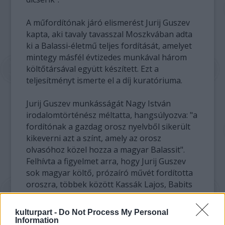
A műfordítónak járó elismerést Jurij Guszev
kapta, aki tavaly tavasszal Moszkvában adta
ki a Balassi-életmű teljes fordítását, amelyet
mintegy másfél évtizedes munkával három
költőtársával együtt készített. Ezt a
teljesítményt ismerte el a díj kuratóriuma.
Jurij Guszev munkásságát Nagy István
irodalomtörténész méltatta, hangsúlyozva: "a
fordítónak a gazdag orosz nyelvből sikerült
kikeverni azt a színt, amely az orosz
olvasóhoz közel hozza a magyar Balassit".
Felhívta a figyelmet arra, hogy Jurij Guszev
sok magyar költő, prózaíró művét fordította
oroszra, többek között Kassák Lajos, Babits
Mihály, Illyés Gyula, Weöres Sándor, Kányádi
Sándor, Szilágyi Domokos verseit, s Németh
kulturpart -
Do Not Process My Personal
László, Móricz Zsigmond, Szabó Magda,
Information