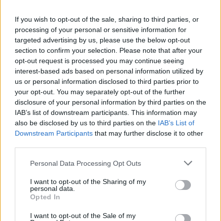
Spiró György prózáját.
If you wish to opt-out of the sale, sharing to third parties, or
Az orosz műfordítónak az emlékkardot Zelnik
processing of your personal or sensitive information for
József irodalomtörténész, a kuratórium tagja
targeted advertising by us, please use the below opt-out
adta át. Köszöntő beszédében úgy
section to confirm your selection. Please note that after your
opt-out request is processed you may continue seeing
fogalmazott: "nagy öröm évről évre átadni
interest-based ads based on personal information utilized by
díjat olyan költőknek, műfordítóknak, akik az
us or personal information disclosed to third parties prior to
Isten-haza-szeretet hármasságában
your opt-out. You may separately opt-out of the further
dolgoznak, abból fogan költészetük, s ez a
disclosure of your personal information by third parties on the
hármasság remény arra, hogy születhet nagy
IAB’s list of downstream participants. This information may
művészet, nagy kultúra anélkül, hogy
also be disclosed by us to third parties on the
IAB’s List of
belesüllyednénk abba az álértékekkel teli
Downstream Participants
that may further disclose it to other
világba, ami körülvesz bennünket".
third parties.
Please note that this website/app uses one or more Google
Jurij Guszev hangsúlyozta, Balassi "a szellem
Personal Data Processing Opt Outs
services and may gather and store information including but
vitéze volt". Humorérzékéről tett tanúságot,
not limited to your visit or usage behaviour. You may click to
I want to opt-out of the Sharing of my
mikor magyar nyelven elmondott
personal data.
grant or deny consent to Google and its third-party tags to
beszédében javasolta: a kard mellé jövőre
Opted In
use your data for below specified purposes in below Google
ajándékozzanak lovat is.
consent section.
I want to opt-out of the Sale of my