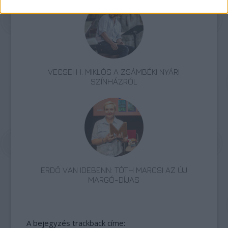
VECSEI H. MIKLÓS A ZSÁMBÉKI NYÁRI
SZÍNHÁZRÓL
ERDŐ VAN IDEBENN: TÓTH MARCSI AZ ÚJ
MARGÓ-DÍJAS
A bejegyzés trackback címe: