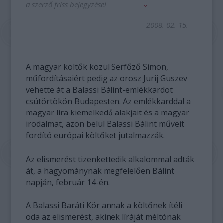
a szerző friss bejegyzései
2008. 02. 15.
A magyar költők közül Serfőző Simon,
műfordításaiért pedig az orosz Jurij Guszev
vehette át a Balassi Bálint-emlékkardot
csütörtökön Budapesten. Az emlékkarddal a
magyar líra kiemelkedő alakjait és a magyar
irodalmat, azon belül Balassi Bálint műveit
fordító európai költőket jutalmazzák.
Az elismerést tizenkettedik alkalommal adták
át, a hagyománynak megfelelően Bálint
napján, február 14-én.
A Balassi Baráti Kör annak a költőnek ítéli
oda az elismerést, akinek líráját méltónak