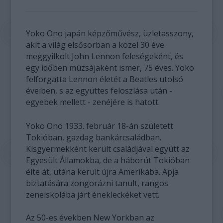
Yoko Ono japán képzőművész, üzletasszony,
akit a világ elsősorban a közel 30 éve
meggyilkolt John Lennon feleségeként, és
egy időben múzsájaként ismer, 75 éves. Yoko
felforgatta Lennon életét a Beatles utolsó
éveiben, s az együttes feloszlása után -
egyebek mellett - zenéjére is hatott.
Yoko Ono 1933. február 18-án született
Tokióban, gazdag bankárcsaládban.
Kisgyermekként került családjával együtt az
Egyesült Államokba, de a háborút Tokióban
élte át, utána került újra Amerikába. Apja
biztatására zongorázni tanult, rangos
zeneiskolába járt énekleckéket vett.
Az 50-es években New Yorkban az