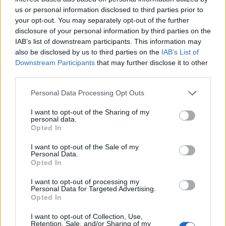
Közös lemezeik a hatvanas évek végétől
us or personal information disclosed to third parties prior to
jelentek meg, legsikeresebb albumuk a Live
your opt-out. You may separately opt-out of the further
Peace In Toronto. Később is együtt
disclosure of your personal information by third parties on the
készítették lemezeiket, amelyeken több
IAB’s list of downstream participants. This information may
közös szerzeményük mellett Yoko Onónak is
also be disclosed by us to third parties on the
IAB’s List of
Downstream Participants
that may further disclose it to other
volt önálló dala. Közös filmjeik, az Imagine és
third parties.
az Élj tovább nélkülem jól ismert
Magyarországon is.
Please note that this website/app uses one or more Google
Personal Data Processing Opt Outs
services and may gather and store information including but
Yoko Ono viszonya ellentmondásos volt John
not limited to your visit or usage behaviour. You may click to
I want to opt-out of the Sharing of my
personal data.
első házasságából született fiával, Juliannel
grant or deny consent to Google and its third-party tags to
Opted In
is, aki a lennoni örökség kiárusításával
use your data for below specified purposes in below Google
consent section.
vádolta. Az utóbbi években megbékéltek.
I want to opt-out of the Sale of my
Personal Data.
Yoko közben részt vállalt a kilencvenes évek
Opted In
Beatles-antológiáinak, 1998-ban pedig a
négylemezes, 94 dalt tartalmazó John Lennon
I want to opt-out of processing my
Personal Data for Targeted Advertising.
Anthology és a belőle készült válogatás
Opted In
megjelentetésében. Emellett járta a világot,
festegetett, lemezeket is készített. Legutóbbi
I want to opt-out of Collection, Use,
Retention, Sale, and/or Sharing of my