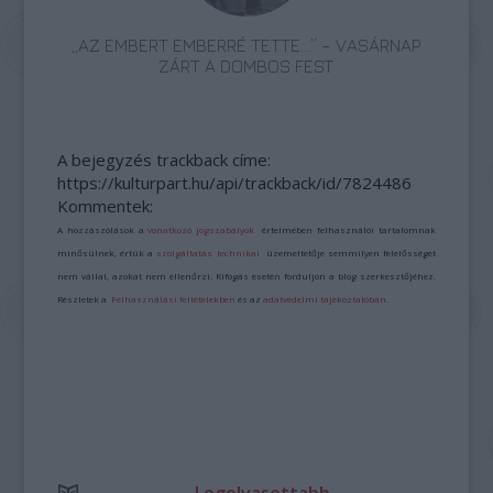
„AZ EMBERT EMBERRÉ TETTE…” – VASÁRNAP
ZÁRT A DOMBOS FEST
A bejegyzés trackback címe:
https://kulturpart.hu/api/trackback/id/7824486
Kommentek:
A hozzászólások a
vonatkozó jogszabályok
értelmében felhasználói tartalomnak
minősülnek, értük a
szolgáltatás technikai
üzemeltetője semmilyen felelősséget
nem vállal, azokat nem ellenőrzi. Kifogás esetén forduljon a blog szerkesztőjéhez.
Részletek a
Felhasználási feltételekben
és az
adatvédelmi tájékoztatóban
.