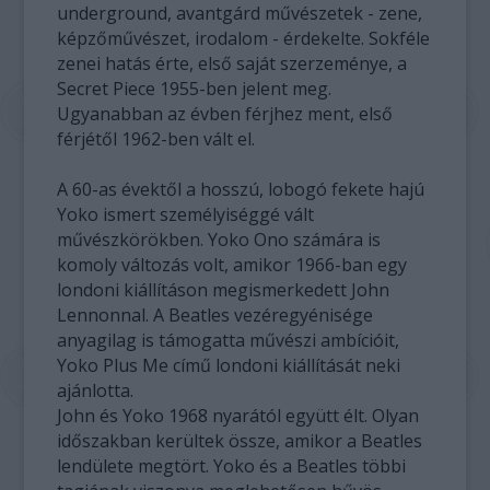
underground, avantgárd művészetek - zene,
képzőművészet, irodalom - érdekelte. Sokféle
zenei hatás érte, első saját szerzeménye, a
Secret Piece 1955-ben jelent meg.
Ugyanabban az évben férjhez ment, első
férjétől 1962-ben vált el.
A 60-as évektől a hosszú, lobogó fekete hajú
Yoko ismert személyiséggé vált
művészkörökben. Yoko Ono számára is
komoly változás volt, amikor 1966-ban egy
londoni kiállításon megismerkedett John
Lennonnal. A Beatles vezéregyénisége
anyagilag is támogatta művészi ambícióit,
Yoko Plus Me című londoni kiállítását neki
ajánlotta.
John és Yoko 1968 nyarától együtt élt. Olyan
időszakban kerültek össze, amikor a Beatles
lendülete megtört. Yoko és a Beatles többi