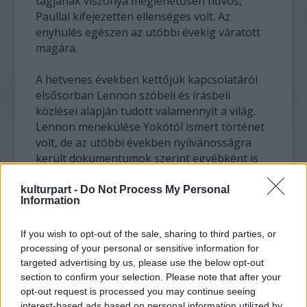
tagjának viszonya meglehetősen hűvös,
Paullal kifejezetten ellenséges volt. Az
enyhülés egészen az utóbbi évekig váratott
magára.
A hetvenes években kettőjük kapcsolatáról
elsősorban Lennon szóbeli és írásbeli
közlései alapján tudott valamennyit a világ.
Lennon menekülése Yokótól ismert történet
volt, de az utóbbi években nyilvánosságra
került dokumentumok szerint egyébként is
feszültségekkel teli volt a viszonyuk. Yoko
Ono zsarnokoskodott híres férje fölött,
kulturpart -
Do Not Process My Personal
Information
állítólag különélésük idején is ő maga
gondoskodott szeretőről Lennon számára,
If you wish to opt-out of the sale, sharing to third parties, or
miközben neki magának is volt partnere.
processing of your personal or sensitive information for
Ezekkel a zűrös évekkel részletesen is
targeted advertising by us, please use the below opt-out
foglalkozik Sebők János rockszakíró A
section to confirm your selection. Please note that after your
Dakota-ház rejtélye című könyvében.
opt-out request is processed you may continue seeing
interest-based ads based on personal information utilized by