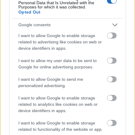
albumának címe - Yes, I am a Witch - talán
Personal Data that Is Unrelated with the
önkritika?
Purposes for which it was collected.
Opted Out
Yoko Ono többször járt Magyarországon, a
Google consents
80-as évek közepén koncertet adott. Lakást
vásárolt Budapesten, magyar élettársával
I want to allow Google to enable storage
többször töltött itt néhány napot. Tavaly
related to advertising like cookies on web or
device identifiers in apps.
ősszel saját tervezésű, világítótorony-
formájú emlékművet avatott Izlandon
I want to allow my user data to be sent to
Lennon emlékére, amelyen 24 nyelven
Google for online advertising purposes.
olvasható: Imagine Peace (Képzeld, béke van)
felirat.
I want to allow Google to send me
personalized advertising.
Forrás:
MTI
I want to allow Google to enable storage
related to analytics like cookies on web or
device identifiers in apps.
Zene
I want to allow Google to enable storage
related to functionality of the website or app.