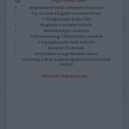
Legolvasottabb
Megdöbbentő fotók a néptelen fővárosról
Top 10: ezek a legjobb szerelmes filmek
A 10 legütősebb drogos film
Megjöttek a meztelen hősnők
Meztelenség és anatómia
A forradalom egy holland fotós szemével
A legizgalmasabb fotók 2015-ből
Meztelen fővárosiak
Készülőben a nagy meztelen album
Nézd meg a 48-as szabadságharc hőseiről készült
fotókat!
Hírlevél feliratkozás