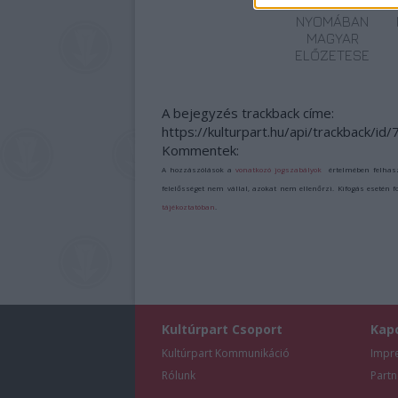
A GONOSZ
NYOMÁBAN
MAGYAR
ELŐZETESE
A bejegyzés trackback címe:
https://kulturpart.hu/api/trackback/id
Kommentek:
A hozzászólások a
vonatkozó jogszabályok
értelmében felhas
felelősséget nem vállal, azokat nem ellenőrzi. Kifogás esetén 
tájékoztatóban
.
Kultúrpart Csoport
Kap
Kultúrpart Kommunikáció
Impr
Rólunk
Partn