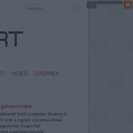
ST
VIDEÓ
GYERMEK
egolvasottabb
öbbentő fotók a néptelen fővárosról
0: ezek a legjobb szerelmes filmek
legütősebb drogos film
öttek a meztelen hősnők