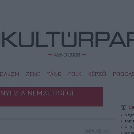
ODALOM
ZENE
TÁNC
FOLK
KÉPZŐ
PODCA
ENYEZ A NEMZETISÉGI
L
Megd
Top 1
A 10 
2008. 02. 21.
Megj