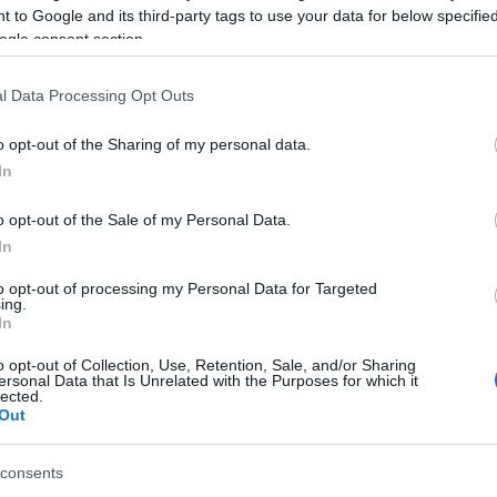
 to Google and its third-party tags to use your data for below specifi
ét nyelven (Kovács János); Granada - Maya család
ogle consent section.
zámkivetettek" (Kovács János); Svédtelenül (Kovács
zta István); Agárdy Gábor portré - Piros orra is meg
rienn); "C" mint cigány (Kovács János); A vecsési
l Data Processing Opt Outs
 A bólyi körkép (rendező: Varga Zsófia).
o opt-out of the Sharing of my personal data.
k, Kállai Ernő, a nemzeti és etnikai kisebbségi
In
különdíjat is átad.
o opt-out of the Sale of my Personal Data.
In
den alkalommal más kisebbség vállalja magára a
árok a vendéglátók. Ennek megfelelően a
to opt-out of processing my Personal Data for Targeted
ikus tervezte, egy teremben pedig, párhuzamosan a
ing.
In
filmeket vetítenek. A szemlét követő fogadáson a
l ismerkedhetnek.
o opt-out of Collection, Use, Retention, Sale, and/or Sharing
ersonal Data that Is Unrelated with the Purposes for which it
lected.
mszemle szervezője, az MTV kisebbségi műsorainak
Out
?" címmel szinopszispályázatot hirdetett
nuló diákoknak. A kiírók a kisebbségben élőktől
consents
rnak filmtémákat március 16-ig. A legjobb