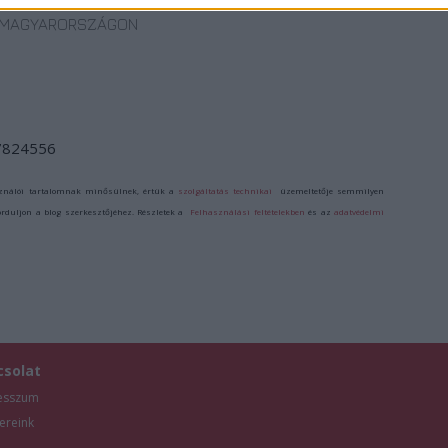
MOZIJA
MAGYARORSZÁGON
/7824556
ználói tartalomnak minősülnek, értük a
szolgáltatás technikai
üzemeltetője semmilyen
forduljon a blog szerkesztőjéhez. Részletek a
Felhasználási feltételekben
és az
adatvédelmi
csolat
esszum
ereink