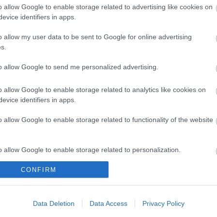
ég szakmai segítségével elkészítheti filmjét,
o allow Google to enable storage related to advertising like cookies on
tat.
evice identifiers in apps.
o allow my user data to be sent to Google for online advertising
s.
to allow Google to send me personalized advertising.
o allow Google to enable storage related to analytics like cookies on
evice identifiers in apps.
o allow Google to enable storage related to functionality of the website
o allow Google to enable storage related to personalization.
CONFIRM
o allow Google to enable storage related to security, including
I
SZÁGULDÁS,
ŐRÜLT NAP,
AZ ÉV EGYIK
SÁRKÁNYOK,
ŐRÜLT FILM: JÖN
LEGJOBBAN
cation functionality and fraud prevention, and other user protection.
ROSSZFIÚK – A
A RANDOM!
VÁRT FILMJE
NYÁR 10
TAROLT A
Data Deletion
Data Access
Privacy Policy
LEGKEDVELTEBB
CINEFESTEN