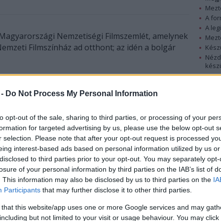
Mezt
A fo
A leg
 Magyarországi Nemzetiségi Filmszemlét, amelynek
Mezt
emzeti Filmszínház ad otthont; az idén a bolgár
Kész
Nézd
készü
t mintegy félszáz filmből választotta ki a
Hírle
 filmrendező vezetésével.
 -
Do Not Process My Personal Information
és nélkül nevezhettek alkotóműhelyek,
to opt-out of the sale, sharing to third parties, or processing of your per
 január 1-je után készült, nemzetiségekkel
formation for targeted advertising by us, please use the below opt-out s
os mezőnyben több olyan film is helyet kapott,
r selection. Please note that after your opt-out request is processed y
eing interest-based ads based on personal information utilized by us or
seregszemléken már bizonyított, így például a
disclosed to third parties prior to your opt-out. You may separately opt-
 cigány című alkotás.
losure of your personal information by third parties on the IAB’s list of
. This information may also be disclosed by us to third parties on the
IA
tam világot s embert" - Kátó Sándor portréja
Participants
that may further disclose it to other third parties.
rtré Balogh Attila ötvenedik születésnapjára"
tő: Szabó Jutka); Itt felejtette őket az ég (Pászti
 that this website/app uses one or more Google services and may gath
 (Budai Adrien); Tesla (Milivojevic Snezana, Sibalin
including but not limited to your visit or usage behaviour. You may click 