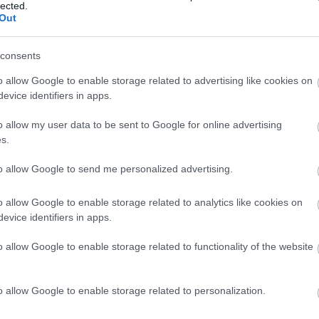
lected.
 része a mindenségnek?
Out
consents
hát ők is mozdulnak, akkor honnan tudhatnám, hogy
o allow Google to enable storage related to advertising like cookies on
evice identifiers in apps.
itt a különbség. Melyik ér tehát többet: amit tudsz,
o allow my user data to be sent to Google for online advertising
s.
to allow Google to send me personalized advertising.
o allow Google to enable storage related to analytics like cookies on
evice identifiers in apps.
majd én megsúgom.
o allow Google to enable storage related to functionality of the website
sodás. A jelenet több tanúja ezután hazament,
os értelmezéseket vetett papírra. Lássunk egyet.
o allow Google to enable storage related to personalization.