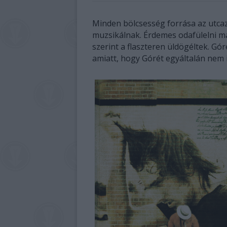
Minden bölcsesség forrása az utca
muzsikálnak. Érdemes odafülelni más
szerint a flaszteren üldögéltek. G
amiatt, hogy Górét egyáltalán nem 