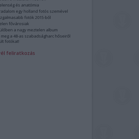
elenség és anatómia
rradalom egy holland fotós szemével
izgalmasabb fotók 2015-ből
elen fővárosiak
ülőben a nagy meztelen album
 meg a 48-as szabadságharc hőseiről
lt fotókat!
vél feliratkozás