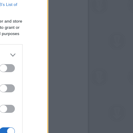
B’s List of
er and store
to grant or
ed purposes