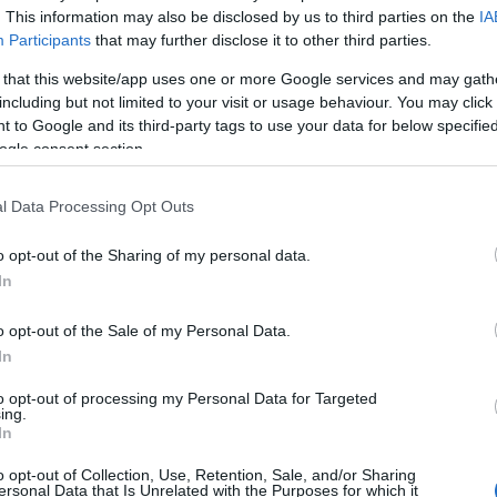
. This information may also be disclosed by us to third parties on the
IA
Participants
that may further disclose it to other third parties.
lni, hogy elvettem előled a napot, és rámutatni,
észemről, hogy…
 that this website/app uses one or more Google services and may gath
including but not limited to your visit or usage behaviour. You may click 
 to Google and its third-party tags to use your data for below specifi
ogle consent section.
 Ragadd meg a hajad, húzd! Gyerünk! Ígérem, minden
l Data Processing Opt Outs
o opt-out of the Sharing of my personal data.
égsem mozdul semmi!
In
o opt-out of the Sale of my Personal Data.
arrébb rántottad és még értetlenkedsz?
In
to opt-out of processing my Personal Data for Targeted
nnak az oszlopnak vagy ennek a kalapnak legalább
ing.
In
 látnám, hogy tényleg én rángatom a mindenséget.
o opt-out of Collection, Use, Retention, Sale, and/or Sharing
ersonal Data that Is Unrelated with the Purposes for which it