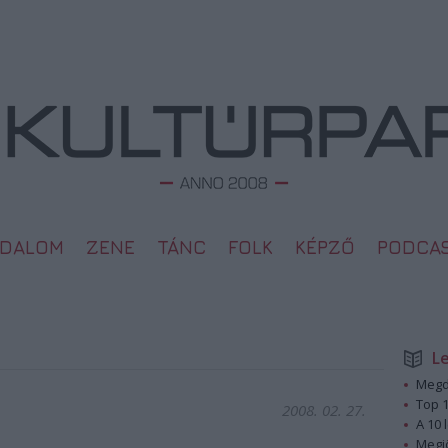
ODALOM
ZENE
TÁNC
FOLK
KÉPZŐ
PODCA
L
Megd
Top 1
2008. 02. 27.
A 10 
Megj