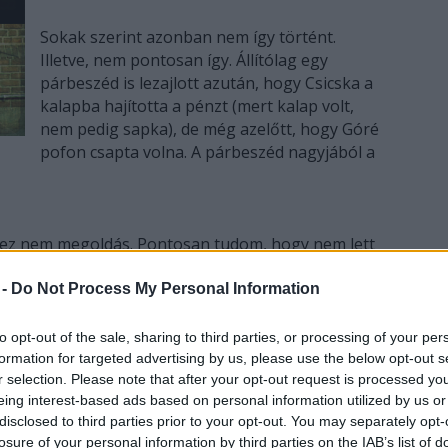
Sokak szerint azonban nem így történt.
Illetve, nem pontosan így. Állítólag egy
párbeszéd is lezajlott azután, hogy Csicska a
kalapba hajította a pénzt (mert kalap volt,
nem pedig sapka), de még azelőtt, hogy Góré
pofon csapta volna. A párbeszéd nagyjából a
y ez nem megoldás. Pontosan tudom, hogy nem lett
nézek, azt látom, hogy több lett és ez megnyugtat.
 -
Do Not Process My Personal Information
ügyködsz a pénzünkkel, akkor ne állj meg ennyinél.
to opt-out of the sale, sharing to third parties, or processing of your per
több is van benned. Te vagy a világ arkhimédeszi
formation for targeted advertising by us, please use the below opt-out s
tod a mindenséget a helyéből. Egyet kell csak
r selection. Please note that after your opt-out request is processed y
eing interest-based ads based on personal information utilized by us or
 kezeddel és egy jó erőset rántanod rajta.
disclosed to third parties prior to your opt-out. You may separately opt-
irtokában az aprópénzzel vacakolsz…
losure of your personal information by third parties on the IAB’s list of