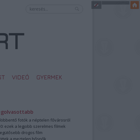
ST
VIDEÓ
GYERMEK
egolvasottabb
öbbentő fotók a néptelen fővárosról
0: ezek a legjobb szerelmes filmek
legütősebb drogos film
öttek a meztelen hősnők