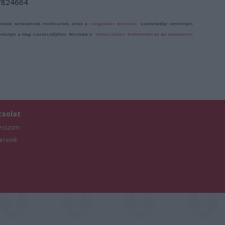
/7824664
ználói tartalomnak minősülnek, értük a
szolgáltatás technikai
üzemeltetője semmilyen
forduljon a blog szerkesztőjéhez. Részletek a
Felhasználási feltételekben
és az
adatvédelmi
csolat
esszum
ereink