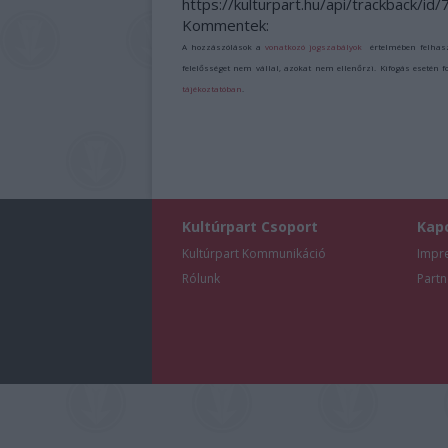
https://kulturpart.hu/api/trackback/id
Kommentek:
A hozzászólások a
vonatkozó jogszabályok
értelmében felhas
felelősséget nem vállal, azokat nem ellenőrzi. Kifogás esetén 
tájékoztatóban
.
Kultúrpart Csoport
Kap
Kultúrpart Kommunikáció
Impr
Rólunk
Partn