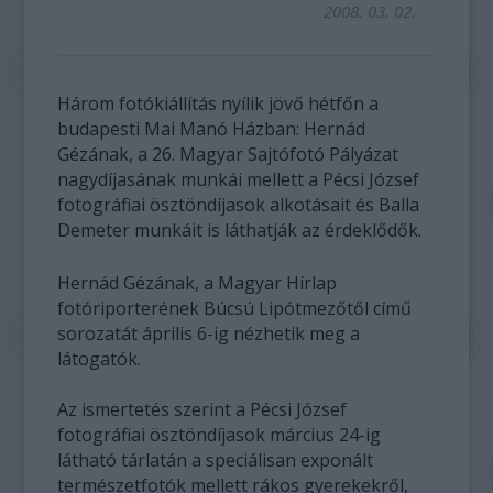
2008. 03. 02.
Három fotókiállítás nyílik jövő hétfőn a
budapesti Mai Manó Házban: Hernád
Gézának, a 26. Magyar Sajtófotó Pályázat
nagydíjasának munkái mellett a Pécsi József
fotográfiai ösztöndíjasok alkotásait és Balla
Demeter munkáit is láthatják az érdeklődők.
Hernád Gézának, a Magyar Hírlap
fotóriporterének Búcsú Lipótmezőtől című
sorozatát április 6-ig nézhetik meg a
látogatók.
Az ismertetés szerint a Pécsi József
fotográfiai ösztöndíjasok március 24-ig
látható tárlatán a speciálisan exponált
természetfotók mellett rákos gyerekekről,