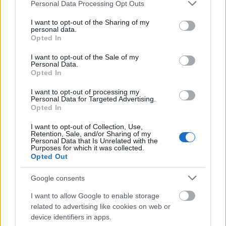
Please note that this website/app uses one or more Google
hogy mindazok, akik ismerték, ismerik
Personal Data Processing Opt Outs
services and may gather and store information including but
Demetert, jöjjenek el, és fedezzenek fel
not limited to your visit or usage behaviour. You may click to
I want to opt-out of the Sharing of my
maguknak új, eddig talán nem látott képeket,
personal data.
grant or deny consent to Google and its third-party tags to
s a képek által Demeter egy másik, eddig nem
Opted In
use your data for below specified purposes in below Google
nagyon ismert arcát" - olvasható az
consent section.
I want to opt-out of the Sale of my
összegzésében.
Personal Data.
Opted In
I want to opt-out of processing my
Personal Data for Targeted Advertising.
Opted In
Képző
I want to opt-out of Collection, Use,
Retention, Sale, and/or Sharing of my
Personal Data that Is Unrelated with the
Purposes for which it was collected.
Opted Out
Google consents
I want to allow Google to enable storage
AZ EMBERSÉG ÜNNEPE
related to advertising like cookies on web or
device identifiers in apps.