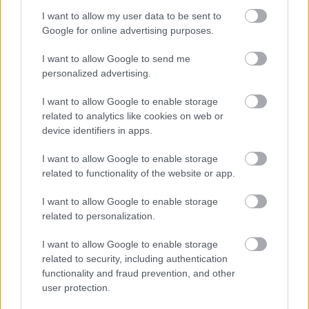
I want to allow my user data to be sent to
Google for online advertising purposes.
I want to allow Google to send me
personalized advertising.
„NEM TÖBB EZER EMBERRE UTAZUNK, HANEM
I want to allow Google to enable storage
EGY VÁLOGATOTT TÁRSASÁGRA”
related to analytics like cookies on web or
device identifiers in apps.
I want to allow Google to enable storage
A bejegyzés trackback címe:
related to functionality of the website or app.
https://kulturpart.hu/api/trackback/id/7824746
Kommentek:
I want to allow Google to enable storage
A hozzászólások a
vonatkozó jogszabályok
értelmében felhasználói tartalomnak
related to personalization.
minősülnek, értük a
szolgáltatás technikai
üzemeltetője semmilyen felelősséget
nem vállal, azokat nem ellenőrzi. Kifogás esetén forduljon a blog szerkesztőjéhez.
I want to allow Google to enable storage
Részletek a
Felhasználási feltételekben
és az
adatvédelmi tájékoztatóban
.
related to security, including authentication
functionality and fraud prevention, and other
user protection.