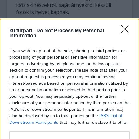
idős színészekről, saját árnyékról készült
fotók is helyet kapnak.
A kulturális tárca 1991 óta hirdet pályázatot a
kulturpart -
Do Not Process My Personal
Pécsi József Fotóművészeti Ösztöndíj
Information
elnyerésére fiatal fotográfusok számára. A
két vagy három évre odaítélt ösztöndíj célja,
If you wish to opt-out of the sale, sharing to third parties, or
hogy segítse a színvonalas művek alkotóinak
processing of your personal or sensitive information for
a pályáját, művészi fejlődését.
targeted advertising by us, please use the below opt-out
section to confirm your selection. Please note that after your
A Mai Manó Ház beszámolt arról is, hogy
opt-out request is processed you may continue seeing
Balla Demeternek megközelítőleg 50 fotóját
interest-based ads based on personal information utilized by
us or personal information disclosed to third parties prior to
állítják ki. A Kossuth- és Balázs Béla-díjas
your opt-out. You may separately opt-out of the further
érdemes művész fekete-fehér munkáit április
disclosure of your personal information by third parties on the
6-ig nézhetik meg a vendégek.
IAB’s list of downstream participants. This information may
also be disclosed by us to third parties on the
IAB’s List of
"Így, ebben a válogatásban Balla Demeter
Downstream Participants
that may further disclose it to other
képei még nem kaptak nyilvánosságot. A
third parties.
fotókiállítással most csak annyit szeretnénk,