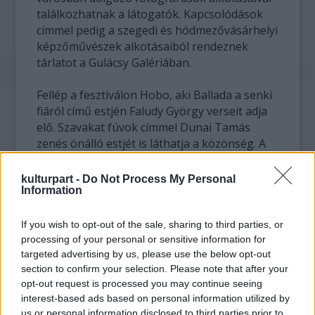
találkozhatnak a látogatók. Kapcsolódások
címmel pedig a szegedi és hódmezővásárhelyi
képzőművészek alkotásaiból rendeznek
tárlatot a Gulácsy Galériában.
Fellép a fesztiválon Hobo, aki Ballada a senki
fiáról című estjén Faludy György verseit adja
elő. Szavakat fúvok címmel Dunai Tamás
zenés önálló estjét is láthatja a közönség. A
bő két hét alatt Szegeden koncertezik Mimi
Blais kanadai ragtime zongorista, a
kulturpart -
Do Not Process My Personal
Information
budapesti Klezmer R's együttes,
felcsendülnek a Beatles slágerei Mikó István
és barátai előadásában, a záró program
If you wish to opt-out of the sale, sharing to third parties, or
pedig Égető Márta és a Misztrál együttes
processing of your personal or sensitive information for
targeted advertising by us, please use the below opt-out
hangversenye lesz a Fogadalmi templomban.
section to confirm your selection. Please note that after your
opt-out request is processed you may continue seeing
Elekes Zoltán hangsúlyozta: nagyon
interest-based ads based on personal information utilized by
fontosnak tartják, hogy programjaikkal a
us or personal information disclosed to third parties prior to