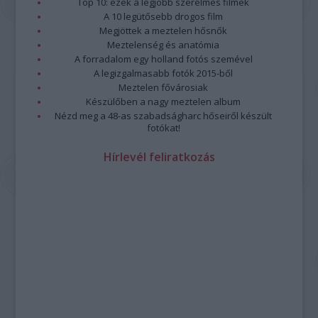
Top 10: ezek a legjobb szerelmes filmek
A 10 legütősebb drogos film
Megjöttek a meztelen hősnők
Meztelenség és anatómia
A forradalom egy holland fotós szemével
A legizgalmasabb fotók 2015-ből
Meztelen fővárosiak
Készülőben a nagy meztelen album
Nézd meg a 48-as szabadságharc hőseiről készült
fotókat!
Hírlevél feliratkozás