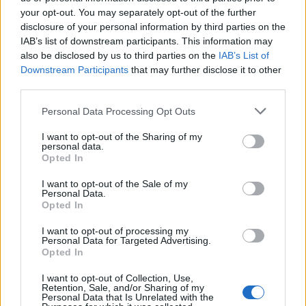
gyerekeket is megszólítsák. A legkisebbeket
your opt-out. You may separately opt-out of the further
farsangzáró táncház, húsvéti tojásvadászat
disclosure of your personal information by third parties on the
és több zenés színházi előadás várja.
IAB’s list of downstream participants. This information may
also be disclosed by us to third parties on the
IAB’s List of
A fesztiválon a Szegedi Nemzeti Színházban
Downstream Participants
that may further disclose it to other
mutatják be a város díszpolgáráról, a 2006-
third parties.
ban elhunyt Gregor József Kossuth- és Liszt-
Please note that this website/app uses one or more Google
Personal Data Processing Opt Outs
díjas operaénekesről készült albumot is -
services and may gather and store information including but
tette hozzá az igazgató.
not limited to your visit or usage behaviour. You may click to
I want to opt-out of the Sharing of my
personal data.
grant or deny consent to Google and its third-party tags to
Opted In
Forrás:
MTI
use your data for below specified purposes in below Google
consent section.
I want to opt-out of the Sale of my
Personal Data.
Opted In
I want to opt-out of processing my
Lavór
Personal Data for Targeted Advertising.
Opted In
I want to opt-out of Collection, Use,
Retention, Sale, and/or Sharing of my
Personal Data that Is Unrelated with the