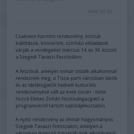
2008. 03. 02.
Csaknem harminc rendezvény, köztük
kiállítások, koncertek, színházi előadások
várják a vendégeket március 14. és 30. között
a Szegedi Tavaszi Fesztiválon.
A fesztivál, amelyet immár ötödik alkalommal
rendeznek meg, a Tisza-parti városban lakók
és az idelátogatók kedvelt kulturális
rendezvényévé vált az évek során - tette
hozzá Elekes Zoltán fesztiváligazgató a
programokról tartott sajtótájékoztatón.
A nyitó rendezvény az immár hagyományos
Szegedi Tavaszi Fotószalon, amelyen a
városban dolgozó fotográfusok alkotásaival