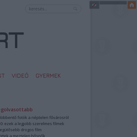
ST
VIDEÓ
GYERMEK
egolvasottabb
öbbentő fotók a néptelen fővárosról
0: ezek a legjobb szerelmes filmek
legütősebb drogos film
öttek a meztelen hősnők