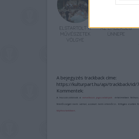
ELSTARTOLT A
AZ EMBERSÉG
MŰVÉSZETEK
ÜNNEPE
VÖLGYE
A bejegyzés trackback címe:
https://kulturpart.hu/api/trackback/id
Kommentek:
A hozzászólások a
vonatkozó jogszabályok
értelmében felhas
felelősséget nem vállal, azokat nem ellenőrzi. Kifogás esetén 
tájékoztatóban
.