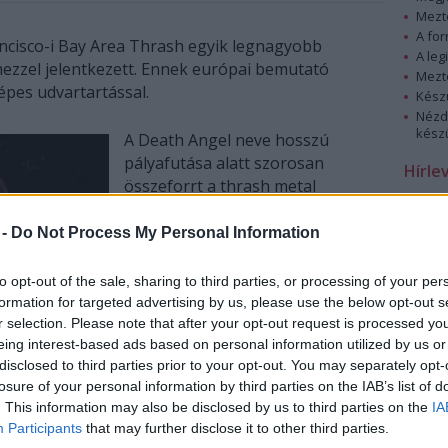
Mezt
A fo
rancisco-i Bay Area Thrash egyik legnagyobb
A leg
mezzel jelentkezett. Ennek európai bemutató
Mezt
népes udvartartással.
Kész
Nézd
készü
A Death Angel neve hosszú
pályafutása alatt szorosan
Hírle
összeforrt a thrash metal
történetével. A kaliforniai zenekar
1982-es alakulása óta
 -
Do Not Process My Personal Information
elévülhetetlen érdemeket szerzett
abban, hogy az úgynevezett Bay
to opt-out of the sale, sharing to third parties, or processing of your per
Area Thrash (melynek egyértelmű
formation for targeted advertising by us, please use the below opt-out s
királya a Metallica) mára külön
r selection. Please note that after your opt-out request is processed y
eing interest-based ads based on personal information utilized by us or
fejezetté vált a zenetörténeti
disclosed to third parties prior to your opt-out. You may separately opt-
kézikönyvekben. Kemény tempók,
losure of your personal information by third parties on the IAB’s list of
technikás, agresszív riffek,
. This information may also be disclosed by us to third parties on the
IA
időnként meglepően finom
Participants
that may further disclose it to other third parties.
akusztikus megoldások,