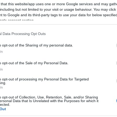
mindehhez Mark Osegueda
 that this website/app uses one or more Google services and may gath
jellegzetes éneke: a Death Angel
including but not limited to your visit or usage behaviour. You may click 
 to Google and its third-party tags to use your data for below specifi
nem arról híres, hogy gyakran
ogle consent section.
g épp ezért a következetességért szeretjük őket.
állalkozásként, négy, Fülöp-szigetekről származó
l Data Processing Opt Outs
el a nyolcvanas évek közepén jutott el első
céna összetartására jellemző, hogy a zenekar első
o opt-out of the Sharing of my personal data.
 a Metallicás Kirk Hammett produceri rányításával
In
 metal aranyideje, nem véletlen, hogy a műfaj
arcot vívtak a nagy kiadók. Két év alatt a Death
o opt-out of the Sale of my Personal Data.
 A csapat legnagyobb sikereit talán 1990-ben aratta
In
to opt-out of processing my Personal Data for Targeted
ing.
 törte a Death Angel karrierjét: egy kollektív
In
lvesztette dobosát, aki több mint egy évig
o opt-out of Collection, Use, Retention, Sale, and/or Sharing
gpróbálták pótolni, világosan kiderült, hogy Andy
ersonal Data that Is Unrelated with the Purposes for which it
lected.
együttes. A viták és feszültségek szétrobbantották
Out