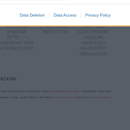
Data Deletion
Data Access
Privacy Policy
„AZ EMBERT
ETNOFON AZ I.
„NEM TÖBB
EMBERRÉ
ONIFESZT-EN
EZER EMBERRE
TETTE…” –
UTAZUNK,
VASÁRNAP ZÁRT
HANEM EGY
A DOMBOS FEST
VÁLOGATOTT
TÁRSASÁGRA”
/7824780
ználói tartalomnak minősülnek, értük a
szolgáltatás technikai
üzemeltetője semmilyen
forduljon a blog szerkesztőjéhez. Részletek a
Felhasználási feltételekben
és az
adatvédelmi