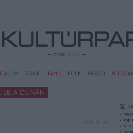
ODALOM
ZENE
TÁNC
FOLK
KÉPZŐ
PODCA
L LE A DUNÁN
L
Megd
Top 1
2008. 03. 04.
A 10 
Megj