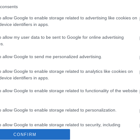
consents
íz év kihagyás után 2001-ben állt újra össze a
a szcéna egyik legnagyobb nevű kiadójához, a
o allow Google to enable storage related to advertising like cookies on
emezt jelentetett meg, és korábbi albumait is újra
evice identifiers in apps.
en visszatért. Hogy mekkora erővel, azt bizonyítja
a Killing Season is. A Death Angel - teljes joggal -
o allow my user data to be sent to Google for online advertising
gész lemezt meghallgathatóvá tette MySpace-
s.
ak, szép, technikás, nagyvonalú zúzda, az
to allow Google to send me personalized advertising.
gyenletes színvonalon.
o allow Google to enable storage related to analytics like cookies on
ema és a Demolition társaságában április 9-én lép
evice identifiers in apps.
o allow Google to enable storage related to functionality of the website
o allow Google to enable storage related to personalization.
o allow Google to enable storage related to security, including
cation functionality and fraud prevention, and other user protection.
CONFIRM