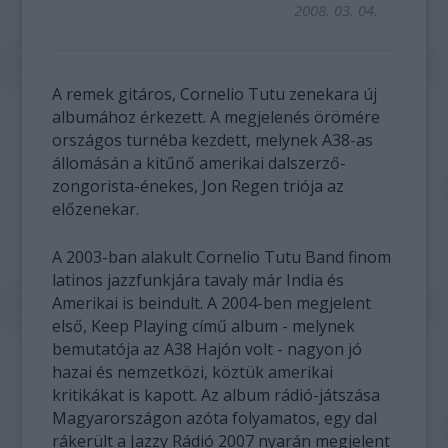
2008. 03. 04.
A remek gitáros, Cornelio Tutu zenekara új
albumához érkezett. A megjelenés örömére
országos turnéba kezdett, melynek A38-as
állomásán a kitűnő amerikai dalszerző-
zongorista-énekes, Jon Regen triója az
előzenekar.
A 2003-ban alakult Cornelio Tutu Band finom
latinos jazzfunkjára tavaly már India és
Amerikai is beindult. A 2004-ben megjelent
első, Keep Playing című album - melynek
bemutatója az A38 Hajón volt - nagyon jó
hazai és nemzetközi, köztük amerikai
kritikákat is kapott. Az album rádió-játszása
Magyarországon azóta folyamatos, egy dal
rákerült a Jazzy Rádió 2007 nyarán megjelent