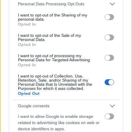
Please note that this website/app uses one or more Google
Personal Data Processing Opt Outs
services and may gather and store information including but
not limited to your visit or usage behaviour. You may click to
I want to opt-out of the Sharing of my
Zene
personal data.
grant or deny consent to Google and its third-party tags to
Opted In
use your data for below specified purposes in below Google
consent section.
I want to opt-out of the Sale of my
Personal Data.
Opted In
I want to opt-out of processing my
Personal Data for Targeted Advertising.
Opted In
ELSTARTOLT A MŰVÉSZETEK VÖLGYE
I want to opt-out of Collection, Use,
Retention, Sale, and/or Sharing of my
Personal Data that Is Unrelated with the
Purposes for which it was collected.
Opted Out
Google consents
I want to allow Google to enable storage
related to advertising like cookies on web or
AZ EMBERSÉG ÜNNEPE
device identifiers in apps.