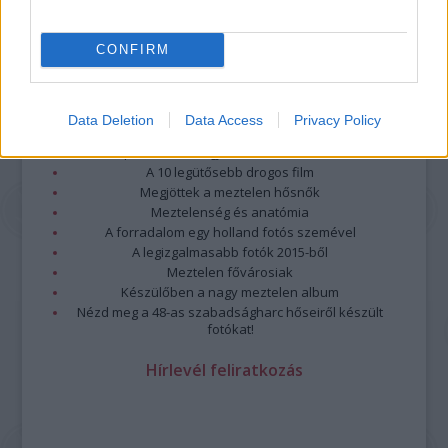
CONFIRM
Legolvasottabb
Data Deletion
Data Access
Privacy Policy
Megdöbbentő fotók a néptelen fővárosról
Top 10: ezek a legjobb szerelmes filmek
A 10 legütősebb drogos film
Megjöttek a meztelen hősnők
Meztelenség és anatómia
A forradalom egy holland fotós szemével
A legizgalmasabb fotók 2015-ből
Meztelen fővárosiak
Készülőben a nagy meztelen album
Nézd meg a 48-as szabadságharc hőseiről készült
fotókat!
Hírlevél feliratkozás