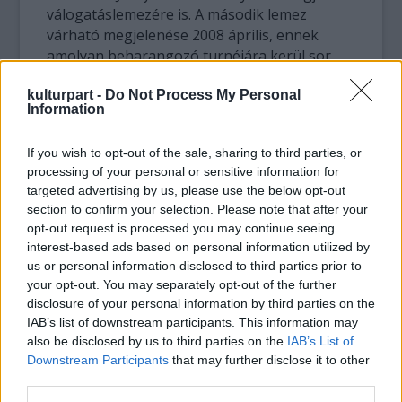
válogatáslemezére is. A második lemez
várható megjelenése 2008 április, ennek
amolyan beharangozó turnéjára kerül sor
most.
kulturpart -
Do Not Process My Personal
Information
A zenekar itthon már szinte az összes
jazzfesztiválon és jazzklubban fellépett,
If you wish to opt-out of the sale, sharing to third parties, or
2007-ben pedig komolyabb nemzetközi
processing of your personal or sensitive information for
koncertek következtek, úgymint a Kalkutta
targeted advertising by us, please use the below opt-out
Jazz fesztivál Indiában, önálló koncert
section to confirm your selection. Please note that after your
Delhiben, a Rochester Jazz Fesztivál az
opt-out request is processed you may continue seeing
Egyesült Államokban, a Posadas Jazz Fesztivál
interest-based ads based on personal information utilized by
Spanyolországban, az Ars Hungarica
us or personal information disclosed to third parties prior to
Fesztivál és a Transilvania Jazz Festivál
your opt-out. You may separately opt-out of the further
Romániában. Tutu továbbá 2005-óta minden
disclosure of your personal information by third parties on the
évben gitárbemutatót tart a világ
IAB’s list of downstream participants. This information may
also be disclosed by us to third parties on the
IAB’s List of
legnagyobb hangszerkiállításán, a frankfurti
Downstream Participants
that may further disclose it to other
Musikmessén.
third parties.