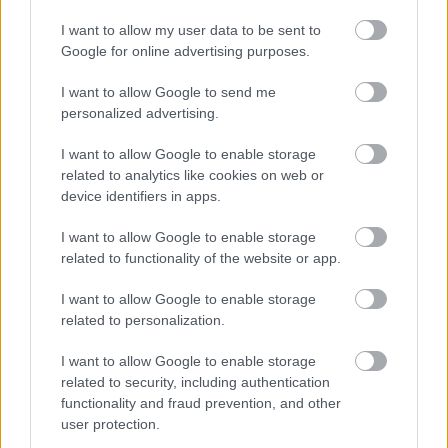
I want to allow my user data to be sent to
Google for online advertising purposes.
I want to allow Google to send me
personalized advertising.
„AZ EMBERT EMBERRÉ TETTE…” – VASÁRNAP
I want to allow Google to enable storage
ZÁRT A DOMBOS FEST
related to analytics like cookies on web or
device identifiers in apps.
I want to allow Google to enable storage
A bejegyzés trackback címe:
related to functionality of the website or app.
https://kulturpart.hu/api/trackback/id/7824784
Kommentek:
I want to allow Google to enable storage
A hozzászólások a
vonatkozó jogszabályok
értelmében felhasználói tartalomnak
related to personalization.
minősülnek, értük a
szolgáltatás technikai
üzemeltetője semmilyen felelősséget
nem vállal, azokat nem ellenőrzi. Kifogás esetén forduljon a blog szerkesztőjéhez.
I want to allow Google to enable storage
Részletek a
Felhasználási feltételekben
és az
adatvédelmi tájékoztatóban
.
related to security, including authentication
functionality and fraud prevention, and other
user protection.