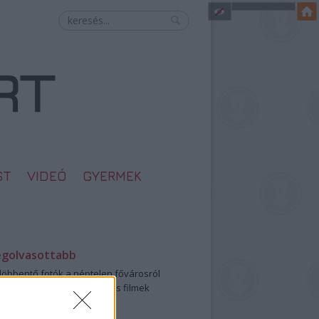
ST
VIDEÓ
GYERMEK
egolvasottabb
öbbentő fotók a néptelen fővárosról
0: ezek a legjobb szerelmes filmek
legütősebb drogos film
öttek a meztelen hősnők