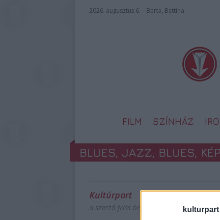
2026. augusztus 6. – Berta, Bettina
FILM
SZÍNHÁZ
IR
BLUES, JAZZ, BLUES, K
Kultúrpart
a szerző friss bejegyzései
kulturpart