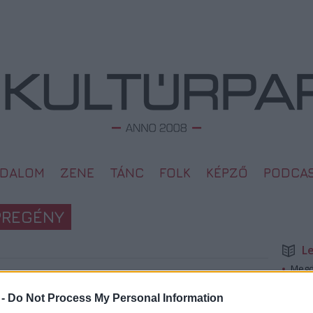
ODALOM
ZENE
TÁNC
FOLK
KÉPZŐ
PODCA
ÉPREGÉNY
L
Megd
Top 1
2008. 03. 05.
A 10 
 -
Do Not Process My Personal Information
Megj