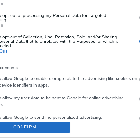
In
to opt-out of processing my Personal Data for Targeted
ing.
In
o opt-out of Collection, Use, Retention, Sale, and/or Sharing
ersonal Data that Is Unrelated with the Purposes for which it
lected.
Out
ERDŐ VAN
KRASZNAHORKAI
KRASZNAHORKAI
consents
IDEBENN: TÓTH
LÁSZLÓ NOBEL-
LÁSZLÓ KAPTA
MARCSI AZ ÚJ
DÍJAS ÍRÓ
AZ IRODALMI
o allow Google to enable storage related to advertising like cookies on
MARGÓ-DÍJAS
VILÁGA
NOBEL-DÍJAT
evice identifiers in apps.
SZENTENDRÉN –
OKTÓBER
o allow my user data to be sent to Google for online advertising
VÉGÉIG LÁTHATÓ
s.
A MINDUNTALAN
KIÁLLÍTÁS
to allow Google to send me personalized advertising.
CONFIRM
o allow Google to enable storage related to analytics like cookies on
/7824806
evice identifiers in apps.