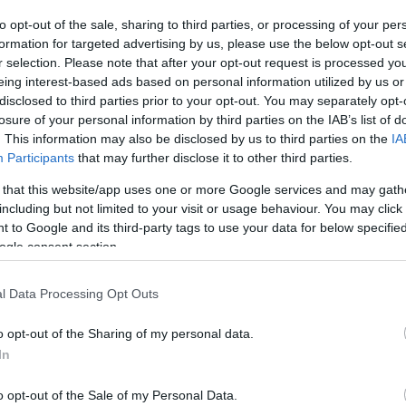
Mezt
to opt-out of the sale, sharing to third parties, or processing of your per
A fo
les, jazz, blues címmel csütörtökön a budapesti
formation for targeted advertising by us, please use the below opt-out s
A leg
Ünnepe rendezvénysorozat keretében.
r selection. Please note that after your opt-out request is processed y
Mezt
eing interest-based ads based on personal information utilized by us or
Kész
disclosed to third parties prior to your opt-out. You may separately opt-
li képregénymúzeum igazgatója nyitja meg A
Nézd
készü
losure of your personal information by third parties on the IAB’s list of
: a belga képregény című előadásával - mondta el
. This information may also be disclosed by us to third parties on the
IA
 Képregénykiadók Szövetségének elnöke.
Hírle
Participants
that may further disclose it to other third parties.
világháború között című kiállításhoz kapcsolódóan
 that this website/app uses one or more Google services and may gath
léria és Múzeumban levetítik a George Orwell
including but not limited to your visit or usage behaviour. You may click 
 to Google and its third-party tags to use your data for below specifi
ímű, 1954-ben készült 69 perces animációs filmet,
ogle consent section.
oy Batchelor.
gyelmet, hogy a 4. Magyar Képregényfesztiválra
l Data Processing Opt Outs
a szerzői kiadású képregények készítésére. A
.képregény.info honlapon.
o opt-out of the Sharing of my personal data.
In
o opt-out of the Sale of my Personal Data.