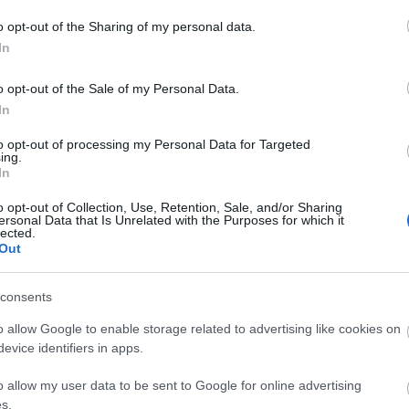
feladata a műanyagtárgyak állapotának
o opt-out of the Sharing of my personal data.
konzerválása, állaguk megóvása.
In
A múzeum programjában már szerepel egy Gino
Marotta és egy Alessandro Ciffo kiállítás - az
o opt-out of the Sale of my Personal Data.
előbbi művész akril, az utóbbi szilikon műtárgyait
In
sítmény vezetőinek tervei között szerepel - amint
to opt-out of processing my Personal Data for Targeted
 kiderül - hogy helyet adjanak művészeti
ing.
In
enciáknak, kreatív találkozóknak is.
o opt-out of Collection, Use, Retention, Sale, and/or Sharing
ersonal Data that Is Unrelated with the Purposes for which it
lected.
Out
consents
o allow Google to enable storage related to advertising like cookies on
evice identifiers in apps.
o allow my user data to be sent to Google for online advertising
s.