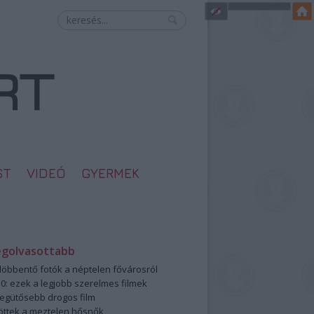
ST
VIDEÓ
GYERMEK
egolvasottabb
öbbentő fotók a néptelen fővárosról
0: ezek a legjobb szerelmes filmek
legütősebb drogos film
öttek a meztelen hősnők