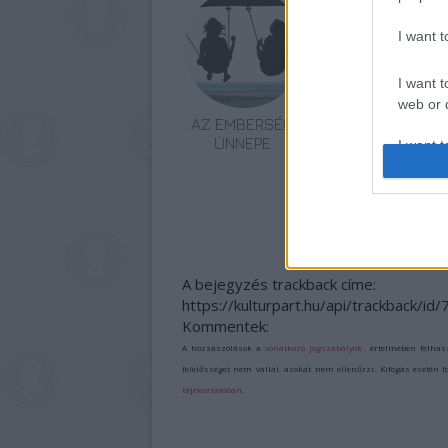
I want 
I want t
web or d
AZ EMBERSÉG
„NEM TÖBB
ÜNNEPE
EZER EMBERRE
I want t
UTAZUNK,
or app.
HANEM EGY
VÁLOGATOTT
I want t
TÁRSASÁGRA”
I want t
authenti
A bejegyzés trackback címe:
https://kulturpart.hu/api/trackback/id
Kommentek:
A hozzászólások a
vonatkozó jogszabályok
értelmében felhas
felelősséget nem vállal, azokat nem ellenőrzi. Kifogás esetén 
tájékoztatóban
.