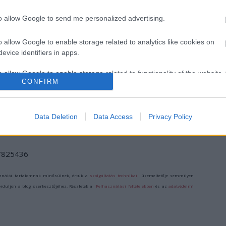
to allow Google to send me personalized advertising.
o allow Google to enable storage related to analytics like cookies on
evice identifiers in apps.
o allow Google to enable storage related to functionality of the website
CONFIRM
o allow Google to enable storage related to personalization.
Data Deletion
Data Access
Privacy Policy
o allow Google to enable storage related to security, including
cation functionality and fraud prevention, and other user protection.
/7825436
ználói tartalomnak minősülnek, értük a
szolgáltatás technikai
üzemeltetője semmilyen
forduljon a blog szerkesztőjéhez. Részletek a
Felhasználási feltételekben
és az
adatvédelmi