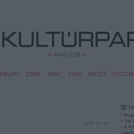
ODALOM
ZENE
TÁNC
FOLK
KÉPZŐ
PODCA
L
Megd
Top 1
2008. 03. 29.
A 10 
Megj