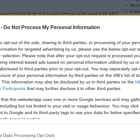
Mezt
A fo
gató turistákat: a közelmúltban nyílt meg a PLART,
A leg
zpont is egyben.
Mezt
 -
Do Not Process My Personal Information
Kész
yag+művészet+kutatás+fejlesztés jelentésű olasz
Nézd
készü
to opt-out of the sale, sharing to third parties, or processing of your per
formation for targeted advertising by us, please use the below opt-out s
tmény az első olyan olasz kutatóközpont, amely a
Hírle
r selection. Please note that after your opt-out request is processed y
tások és design tárgyak restaurálását és
eing interest-based ads based on personal information utilized by us or
a meg - olvasható az ENIT, a budapesti olasz
disclosed to third parties prior to your opt-out. You may separately opt-
ben.
losure of your personal information by third parties on the IAB’s list of
A kiállítási terület ad helyet a Maria Pia Incutti
. This information may also be disclosed by us to third parties on the
IA
gyűjteményéből származó kiállításnak. Az olasz
Participants
that may further disclose it to other third parties.
hölgy álmodta meg a helyet, hogy biztos otthont
 that this website/app uses one or more Google services and may gath
találjon több mint kétezer darabos kollekciójának,
including but not limited to your visit or usage behaviour. You may click 
amelyet a világ minden tájáról gyűjtött össze 30
 to Google and its third-party tags to use your data for below specifi
éves szenvedélyes kutató munkája során.
ogle consent section.
A műanyag, amelyet a környezetvédők valósággal
kiirtanának, és ma az egyik legnagyobb "rém", itt
l Data Processing Opt Outs
megdicsőül. A kutatóközpont egyik legfontosabb