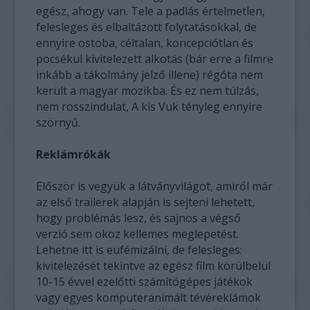
egész, ahogy van. Tele a padlás értelmetlen,
felesleges és elbaltázott folytatásokkal, de
ennyire ostoba, céltalan, koncepciótlan és
pocsékul kivitelezett alkotás (bár erre a filmre
inkább a tákolmány jelző illene) régóta nem
került a magyar mozikba. És ez nem túlzás,
nem rosszindulat, A kis Vuk tényleg ennyire
szörnyű.
Reklámrókák
Először is vegyük a látványvilágot, amiről már
az első trailerek alapján is sejteni lehetett,
hogy problémás lesz, és sajnos a végső
verzió sem okoz kellemes meglepetést.
Lehetne itt is eufémizálni, de felesleges:
kivitelezését tekintve az egész film körülbelül
10-15 évvel ezelőtti számítógépes játékok
vagy egyes komputeranimált tévéreklámok