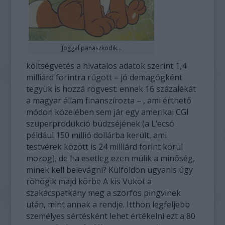
Joggal panaszkodik...
költségvetés a hivatalos adatok szerint 1,4
milliárd forintra rúgott – jó demagógként
tegyük is hozzá rögvest: ennek 16 százalékát
a magyar állam finanszírozta – , ami érthető
módon közelében sem jár egy amerikai CGI
szuperprodukció büdzséjének (a L’ecsó
például 150 millió dollárba került, ami
testvérek között is 24 milliárd forint körül
mozog), de ha esetleg ezen múlik a minőség,
minek kell belevágni? Külföldön ugyanis úgy
röhögik majd körbe A kis Vukot a
szakácspatkány meg a szörfös pingvinek
után, mint annak a rendje. Itthon legfeljebb
személyes sértésként lehet értékelni ezt a 80