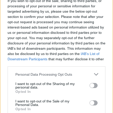
más társukkal egyetemben megsebesíti /
If you wish to opt-out of the sale, sharing to third parties, or
processing of your personal or sensitive information for
fogságba ejti egy elvetemült cirkuszos banda,
targeted advertising by us, please use the below opt-out
amit egy vöröshajú, környezetét ostorral és
section to confirm your selection. Please note that after your
műkézzel terrorizáló domina vezet, aztán
opt-out request is processed you may continue seeing
belekeveredik a történetbe egy science fiction
interest-based ads based on personal information utilized by
filmekbe illő tolószéken közlekedő fiatal fiú is
us or personal information disclosed to third parties prior to
a hallókészülékes kutyájával, és jön a
your opt-out. You may separately opt-out of the further
bonyodalom. A cselekmény váza sajnos olyan
disclosure of your personal information by third parties on the
szinten mozog, mintha csak egy jobb
IAB’s list of downstream participants. This information may
képességű 8-9 éves iskolást kértek volna
also be disclosed by us to third parties on the
IAB’s List of
meg, hogy írjon valamit, amiben jófej állatok
Downstream Participants
that may further disclose it to other
third parties.
vannak meg szemétláda cirkuszosok:
nemcsak gyenge, unalmas és erőltetett, de
Please note that this website/app uses one or more Google
Personal Data Processing Opt Outs
néhol követhetetlen is, tele funkciótlan,
services and may gather and store information including but
viccesnek szánt, de legfeljebb kínos és
not limited to your visit or usage behaviour. You may click to
I want to opt-out of the Sharing of my
personal data.
szánalmas betétekkel.
grant or deny consent to Google and its third-party tags to
Opted In
use your data for below specified purposes in below Google
Persze elsődlegesen minden rajzfilmet a
consent section.
I want to opt-out of the Sale of my
Personal Data.
karakterek adnak el, így akár felül is
Opted In
emelkednék a silány történeten, ha lenne