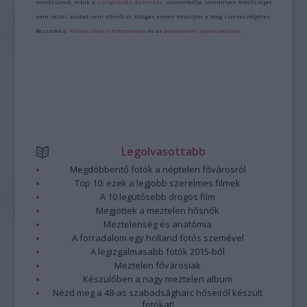
minősülnek, értük a
szolgáltatás technikai
üzemeltetője semmilyen felelősséget
nem vállal, azokat nem ellenőrzi. Kifogás esetén forduljon a blog szerkesztőjéhez.
Részletek a
Felhasználási feltételekben
és az
adatvédelmi tájékoztatóban
.
Legolvasottabb
Megdöbbentő fotók a néptelen fővárosról
Top 10: ezek a legjobb szerelmes filmek
A 10 legütősebb drogos film
Megjöttek a meztelen hősnők
Meztelenség és anatómia
A forradalom egy holland fotós szemével
A legizgalmasabb fotók 2015-ből
Meztelen fővárosiak
Készülőben a nagy meztelen album
Nézd meg a 48-as szabadságharc hőseiről készült
fotókat!