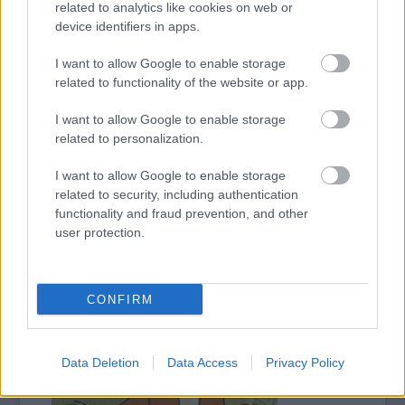
ugyanolyan idegesítővé alakítanák, mint
related to analytics like cookies on web or
társait. A szinkronhangok között is hiába
device identifiers in apps.
találunk olyan nagyágyúkat, mint Gálvölgyi
I want to allow Google to enable storage
János, Kulka János vagy Bodrogi Gyula, a
related to functionality of the website or app.
helyzetet sajnos ők sem képesek orvosolni.
I want to allow Google to enable storage
Talán kevés, de az sem látszik
related to personalization.
A
I want to allow Google to enable storage
related to security, including authentication
functionality and fraud prevention, and other
user protection.
CONFIRM
Data Deletion
Data Access
Privacy Policy