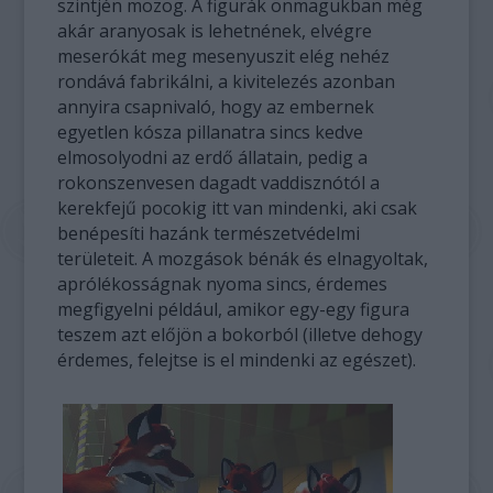
szintjén mozog. A figurák önmagukban még
akár aranyosak is lehetnének, elvégre
meserókát meg mesenyuszit elég nehéz
rondává fabrikálni, a kivitelezés azonban
annyira csapnivaló, hogy az embernek
egyetlen kósza pillanatra sincs kedve
elmosolyodni az erdő állatain, pedig a
rokonszenvesen dagadt vaddisznótól a
kerekfejű pocokig itt van mindenki, aki csak
benépesíti hazánk természetvédelmi
területeit. A mozgások bénák és elnagyoltak,
aprólékosságnak nyoma sincs, érdemes
megfigyelni például, amikor egy-egy figura
teszem azt előjön a bokorból (illetve dehogy
érdemes, felejtse is el mindenki az egészet).