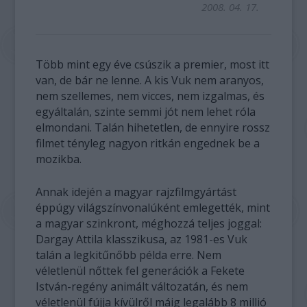
2008. 04. 17.
Több mint egy éve csúszik a premier, most itt
van, de bár ne lenne. A kis Vuk nem aranyos,
nem szellemes, nem vicces, nem izgalmas, és
egyáltalán, szinte semmi jót nem lehet róla
elmondani. Talán hihetetlen, de ennyire rossz
filmet tényleg nagyon ritkán engednek be a
mozikba.
Annak idején a magyar rajzfilmgyártást
éppúgy világszínvonalúként emlegették, mint
a magyar szinkront, méghozzá teljes joggal:
Dargay Attila klasszikusa, az 1981-es Vuk
talán a legkitűnőbb példa erre. Nem
véletlenül nőttek fel generációk a Fekete
István-regény animált változatán, és nem
véletlenül fújja kívülről máig legalább 8 millió