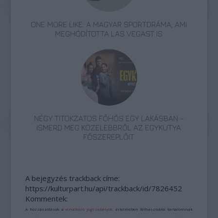
ONE MORE LIKE: A MAGYAR SPORTDRÁMA, AMI
MEGHÓDÍTOTTA LAS VEGAST IS
NÉGY TITOKZATOS FŐHŐS EGY LAKÁSBAN -
ISMERD MEG KÖZELEBBRŐL AZ EGYKUTYA
FŐSZEREPLŐIT
A bejegyzés trackback címe:
https://kulturpart.hu/api/trackback/id/7826452
Kommentek:
A hozzászólások a
vonatkozó jogszabályok
értelmében felhasználói tartalomnak