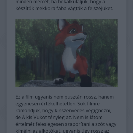
minden mércét, ha bekalkuláljuk, hogy a
készítők mekkora fába vágták a fejszéjüket.
Ez a film ugyanis nem pusztán rossz, hanem
egyenesen értékelhetetlen. Sok filmre
rámondjuk, hogy kínszenvedés végignézni,
de A kis Vukot tényleg az. Nem is látom
értelmét feleslegesen szaporítani a szót vagy
kímélni az alkotókat, ugyanis úgy rossz az