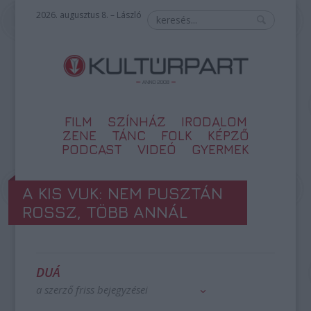
2026. augusztus 8. – László
FILM
SZÍNHÁZ
IRODALOM
ZENE
TÁNC
FOLK
KÉPZŐ
PODCAST
VIDEÓ
GYERMEK
A KIS VUK: NEM PUSZTÁN
ROSSZ, TÖBB ANNÁL
DUÁ
a szerző friss bejegyzései