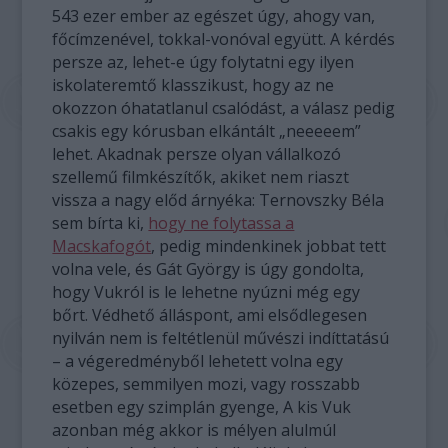
543 ezer ember az egészet úgy, ahogy van,
főcímzenével, tokkal-vonóval együtt. A kérdés
persze az, lehet-e úgy folytatni egy ilyen
iskolateremtő klasszikust, hogy az ne
okozzon óhatatlanul csalódást, a válasz pedig
csakis egy kórusban elkántált „neeeeem”
lehet. Akadnak persze olyan vállalkozó
szellemű filmkészítők, akiket nem riaszt
vissza a nagy előd árnyéka: Ternovszky Béla
sem bírta ki,
hogy ne folytassa a
Macskafogót
, pedig mindenkinek jobbat tett
volna vele, és Gát György is úgy gondolta,
hogy Vukról is le lehetne nyúzni még egy
bőrt. Védhető álláspont, ami elsődlegesen
nyilván nem is feltétlenül művészi indíttatású
– a végeredményből lehetett volna egy
közepes, semmilyen mozi, vagy rosszabb
esetben egy szimplán gyenge, A kis Vuk
azonban még akkor is mélyen alulmúl