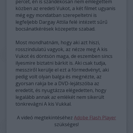
percet, én is szándékosan nem emlegettem
közben az eredeti Vukot, a két filmet ugyanis
még egy mondatban szerepeltetni is
legfeljebb Dargay Attila felé intézett sűrű
bocsánatkérések közepette szabad.
Most mondhatnám, hogy aki azt hiszi,
rosszindulatú vagyok, az nézze meg A kis
Vukot és döntsön maga, de eszemben sincs
ilyesmire biztatni bárkit is. Aki csak tudja,
messziről kerülje el ezt a förmedvényt, aki
pedig volt olyan balga és megnézte, az
gyorsan rakja be a DVD-lejátszóba az
eredetit, és nyugtázza elégedetten, hogy
legalább annak az emlékét nem sikerült
tönkrevágni A kis Vukkal.
A videó megtekintéséhez
Adobe Flash Player
szükséges!