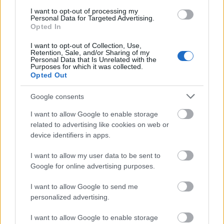
akár egyetlen olyan figura is a vásznon,
I want to opt-out of processing my
Personal Data for Targeted Advertising.
akivel lehet azonosulni, akit lehet kedvelni.
Opted In
De ilyen sincs: a két Vuk két egyéniség
nélküli, dögunalmas róka, a negatív figurák
I want to opt-out of Collection, Use,
Retention, Sale, and/or Sharing of my
pusztán szellemi fogyatékosra lettek belőve,
Personal Data that Is Unrelated with the
a tolószékes kissrác kinézetre olyan, mint
Purposes for which it was collected.
Opted Out
Chucky a Gyermekjátékok című emlékezetes
C-kategóriás horrorból, ami helyből ki is
Google consents
nyírja, a Ganxsta Zolee hangján rappelő
varjút pedig nyilván kikacsintósan jópofának
I want to allow Google to enable storage
szánták a leleményes készítők, de ez a
related to advertising like cookies on web or
próbálkozásuk is kudarcba fulladt. A
device identifiers in apps.
mellékszereplők totálisan súlytalanok, az
I want to allow my user data to be sent to
orvos apukától kezdve a kígyós bottal
Google for online advertising purposes.
hipnotizáló cirkuszigazgatón keresztül
egészen a Szaddám Huszein-fizimiskájú
I want to allow Google to send me
erdészbácsiig. A bolha ugyan aranyos lenne,
personalized advertising.
de ő csak pár másodpercre tűnik fel - ha
hosszabb ideig szerepelne, alighanem
I want to allow Google to enable storage