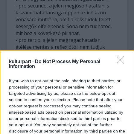
- pro secundo, a jelen megjósolhatatlan, s
kiszámíthatatlansága éppen az idő azon
vonására mutat rá, amit a rossz idők felett
kesergők elfelejtenek. Soha nem tudhatod,
mit hoz a következő pillanat,
- pro tertio, a jelen megragadhatatlan,
átélése mentes a reflexiótól: nem tudjuk
torkon ragadni,
- pro quarto, a jelen örök, az idő tehát nem
kulturpart -
Do Not Process My Personal
Information
marad ott sehol, hogy aztán később
rosszabbra forduljon, hanem folyton-folyvást
visszatér.
If you wish to opt-out of the sale, sharing to third parties, or
processing of your personal or sensitive information for
targeted advertising by us, please use the below opt-out
Ám hol akad efféle különleges orvosság?
section to confirm your selection. Please note that after your
Láss csodát: míg mi elmélkedtünk, Haydn, a
opt-out request is processed you may continue seeing
patikus, már ki is keverte az orvosságot,
interest-based ads based on personal information utilized by
méghozzá négy adagban, szigorúan dúrban
us or personal information disclosed to third parties prior to
kimérve.
your opt-out. You may separately opt-out of the further
disclosure of your personal information by third parties on the