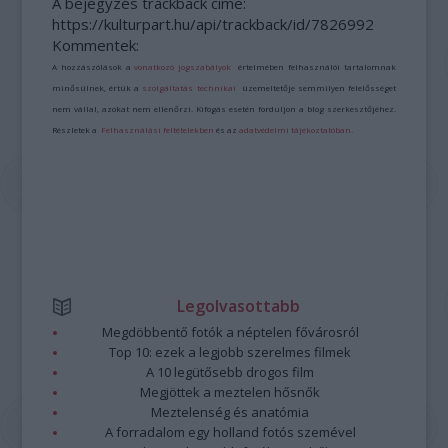
A bejegyzés trackback címe:
https://kulturpart.hu/api/trackback/id/7826992
Kommentek:
A hozzászólások a
vonatkozó jogszabályok
értelmében felhasználói tartalomnak
minősülnek, értük a
szolgáltatás technikai
üzemeltetője semmilyen felelősséget
nem vállal, azokat nem ellenőrzi. Kifogás esetén forduljon a blog szerkesztőjéhez.
Részletek a
Felhasználási feltételekben
és az
adatvédelmi tájékoztatóban
.
Legolvasottabb
Megdöbbentő fotók a néptelen fővárosról
Top 10: ezek a legjobb szerelmes filmek
A 10 legütősebb drogos film
Megjöttek a meztelen hősnők
Meztelenség és anatómia
A forradalom egy holland fotós szemével