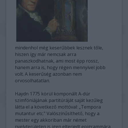
mindenhol még keserűbbek lesznek tőle,
hiszen így már nemcsak arra
panaszkodhatnak, ami most épp rossz,
hanem arra is, hogy régen mennyivel jobb
volt. A keserűség azonban nem
orvosolhatatlan.
Haydn 1775 körül komponált A-dúr
szimfóniájának partitúráját saját kezűleg
látta el a következő mottóval: „Tempora
mutantur etc.” Valószínűsíthető, hogy a
mester egy akkoriban már német
nyelvterületen is igen elterjedt epigrammára