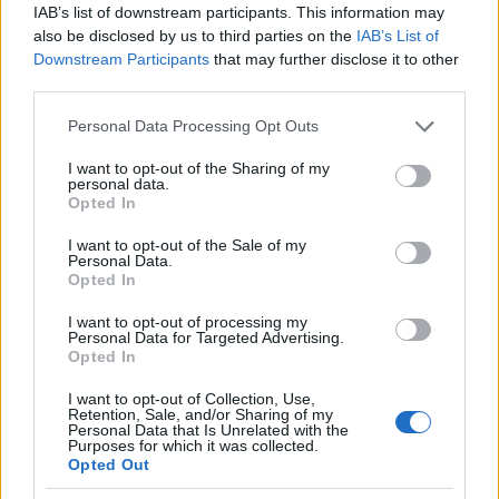
Az első porció: a jelen magával ragadó
IAB’s list of downstream participants. This information may
sodrása. Allegro con spirito. Csak megszólal
also be disclosed by us to third parties on the
IAB’s List of
és már kapkodja is a fejét a szegény beteg. Ez
Downstream Participants
that may further disclose it to other
third parties.
bizony nem rokokó, nem lehet alatta
csevegni a múltról, mert amikor megszólal a
Please note that this website/app uses one or more Google
Personal Data Processing Opt Outs
forte, megreped az aranyozott stukkó.
services and may gather and store information including but
not limited to your visit or usage behaviour. You may click to
I want to opt-out of the Sharing of my
personal data.
A második porció: jelenanalízis. Largo,
grant or deny consent to Google and its third-party tags to
Opted In
látszólag lassan hömpölygő nyugalomban,
use your data for below specified purposes in below Google
ám a zene építőeleme a jelen fontos
consent section.
I want to opt-out of the Sale of my
Personal Data.
mozzanata, a váratlanság. A befejezetlen
Opted In
frázisok finom hiányérzete, a ritmikai
destabilizálás keltette enyhe rosszullét
I want to opt-out of processing my
Personal Data for Targeted Advertising.
fontos hatóanyagok működését jelzik, s így
Opted In
már a gyógyulás előhírnökei. Egy kis
teológiát is kap a beteg hozzá: a szordinált
I want to opt-out of Collection, Use,
Retention, Sale, and/or Sharing of my
vonósok felett mint két ujj, úgy mutatnak az
Personal Data that Is Unrelated with the
oboák az ég felé. Ha valahol, csak ott
Purposes for which it was collected.
Opted Out
tudhatják, rosszabbodnak-e valóban az idők.
A tétel vége a jelenben kitáruló