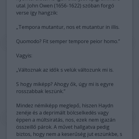
utal. John Owen (1656-1622) szóban forgó
verse így hangzik:
„Tempora mutantur, nos et mutantur in illis.
Quomodo? Fit semper tempore peior homo.”
Vagyis:
„Változnak az idők s velük változunk mi is.
S hogy miképp? Ahogy ők, úgy mi is egyre
rosszabbak leszünk.”
Mindez némiképp meglepő, hiszen Haydn
zenéje és a deprimált bölcselkedés vagy
éppen a múltsiratás, nos, ezek nem igazán
összeillő párok. A művet hallgatva pedig
biztos, hogy nem a keserűség jut eszünkbe, s