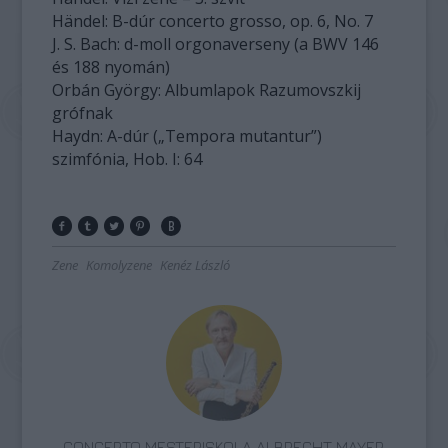
Händel: B-dúr concerto grosso, op. 6, No. 7
J. S. Bach: d-moll orgonaverseny (a BWV 146
és 188 nyomán)
Orbán György: Albumlapok Razumovszkij
grófnak
Haydn: A-dúr („Tempora mutantur”)
szimfónia, Hob. I: 64
Zene
Komolyzene
Kenéz László
CONCERTO MESTERISKOLA ALBRECHT MAYER