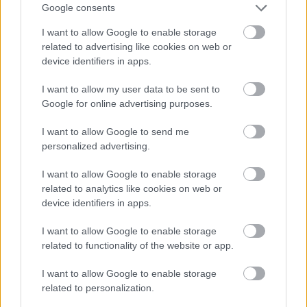
Google consents
határtalanság: a két kürt kinyílik mint az olló,
az első a magasban a dallammal, a második a
I want to allow Google to enable storage
mélyben a basszussal. Torokszorító egy
related to advertising like cookies on web or
pirula: a tátongó űr felett lebegve végre
device identifiers in apps.
megérzi a beteg, milyen is élni, most.
I want to allow my user data to be sent to
Google for online advertising purposes.
E kúra után némi megkönnyebbülés jön,
hiszen a harmadik porció egy kis tánc,
I want to allow Google to send me
Menuetto, hogy a beteg megkeseredett, de
personalized advertising.
már némiképp átmosott elméjéből az
ütemesen mozgó végtagok kirázzák a
I want to allow Google to enable storage
reflexiónak még a gondolatát is.
related to analytics like cookies on web or
device identifiers in apps.
Végül a negyedik porció, Presto, a rondó, az
I want to allow Google to enable storage
idő mélységes mély titka: a jelen örökös
related to functionality of the website or app.
visszatérése. Szó sem lehet az idők és az
emberek folyamatos rosszabbodásról, hiszen
I want to allow Google to enable storage
íme, a jelen most is, mint mindörökre, egyre
related to personalization.
csak visszatér.