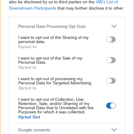
also be disclosed by us to third parties on the
IAB’s List of
lehetek, hol kukazsák a szemfödél. Nem
Downstream Participants
that may further disclose it to other
tudom, melyik ponton őrültem meg, hol zárt
third parties.
rövidre az egyik idegpályám, hol zizzentek
Please note that this website/app uses one or more Google
meg a neuronok. Egyszerre csak olyan
Personal Data Processing Opt Outs
services and may gather and store information including but
elviselhetetlen gyűlöletet kezdtem érezni a
not limited to your visit or usage behaviour. You may click to
I want to opt-out of the Sharing of my
rokonaim által termelt szemét láttán, hogy
personal data.
grant or deny consent to Google and its third-party tags to
megpróbáltam én is szelektálni. A papír –
Opted In
use your data for below specified purposes in below Google
műanyag – üveg háromszög még viszonylag
consent section.
I want to opt-out of the Sale of my
könnyen ment Pesten, de a komposztáláson
Personal Data.
elbuktam. Viszont a sok aljas PET palackot
Opted In
sikerült egy nagy vörös vödör felé
I want to opt-out of processing my
irányítanom, de azt, hogy azt összenyomják –
Personal Data for Targeted Advertising.
ne a levegőt szállítsuk má’ - , máig nem
Opted In
sikerült elérnem. De a kupakokat legalább az
I want to opt-out of Collection, Use,
egész ország gyűjti, valami megfoghatatlan
Retention, Sale, and/or Sharing of my
Personal Data that Is Unrelated with the
jótékonysági akció keretében.
Purposes for which it was collected.
Opted Out
Na, ez a székesfőváros. De a Balaton északi
partján, a Káli-medence torkában elterülő
Google consents