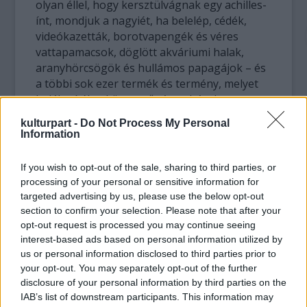
olyan éllel, hogy kersztülvágnak egy achilles-
ínt, mondjuk a nagyiét, ha belelép, cédék,
videókazetták, borotvapengék és véres
vattapamacsok, döglött akváriumi halak,
aranyhörcsögök és hullámos papagájok – és
a többi sok ezer termék és termény, melyet
halálra ítélt a környező társasházak
társadalma.
kulturpart -
Do Not Process My Personal
Information
A nagyi újrahasznosított. Újra használni akart
mindent. Csak még nem tudta, mire. Végül
If you wish to opt-out of the sale, sharing to third parties, or
magát is recyclingolta, befeküdt a hajnalban
processing of your personal or sensitive information for
belopott kukába, magára húzta a tetőt és
targeted advertising by us, please use the below opt-out
elaludt. Nyáron nem tűnik ez fel olyan
section to confirm your selection. Please note that after your
nagyon, hiszen mindenki Horvátországban
opt-out request is processed you may continue seeing
interest-based ads based on personal information utilized by
van. Kinek hiányozna Horváthné?
us or personal information disclosed to third parties prior to
your opt-out. You may separately opt-out of the further
És ez az én fátumom is, ha így megy tovább,
disclosure of your personal information by third parties on the
én sem végzem másként. A családommal
IAB’s list of downstream participants. This information may
folytatott szemétháborúban csak vesztes