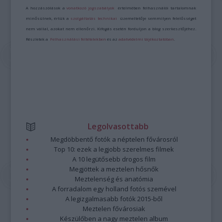
A hozzászólások a
vonatkozó jogszabályok
értelmében felhasználói tartalomnak
minősülnek, értük a
szolgáltatás technikai
üzemeltetője semmilyen felelősséget
nem vállal, azokat nem ellenőrzi. Kifogás esetén forduljon a blog szerkesztőjéhez.
Részletek a
Felhasználási feltételekben
és az
adatvédelmi tájékoztatóban
.
Legolvasottabb
Megdöbbentő fotók a néptelen fővárosról
Top 10: ezek a legjobb szerelmes filmek
A 10 legütősebb drogos film
Megjöttek a meztelen hősnők
Meztelenség és anatómia
A forradalom egy holland fotós szemével
A legizgalmasabb fotók 2015-ből
Meztelen fővárosiak
Készülőben a nagy meztelen album