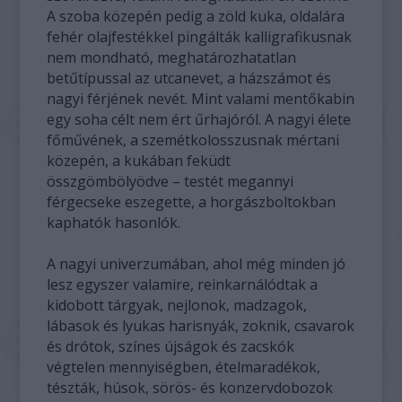
A szoba közepén pedig a zöld kuka, oldalára
fehér olajfestékkel pingálták kalligrafikusnak
nem mondható, meghatározhatatlan
betűtípussal az utcanevet, a házszámot és
nagyi férjének nevét. Mint valami mentőkabin
egy soha célt nem ért űrhajóról. A nagyi élete
főművének, a szemétkolosszusnak mértani
közepén, a kukában feküdt
összgömbölyödve – testét megannyi
férgecseke eszegette, a horgászboltokban
kaphatók hasonlók.
A nagyi univerzumában, ahol még minden jó
lesz egyszer valamire, reinkarnálódtak a
kidobott tárgyak, nejlonok, madzagok,
lábasok és lyukas harisnyák, zoknik, csavarok
és drótok, színes újságok és zacskók
végtelen mennyiségben, ételmaradékok,
tészták, húsok, sörös- és konzervdobozok