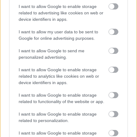
haciendánkon a helyzet reménytelen. Pedig
I want to allow Google to enable storage
itt aztán tudunk élni, egy kisebb állam víz-,
related to advertising like cookies on web or
bor-, sör- és felsálkészlete fogy el egy nyári
device identifiers in apps.
napon, és persze kötetben álló
sztármagazinok várják az betűre éhes
I want to allow my user data to be sent to
analfabétákat. A tavalyi húsvét – május 1. –
Google for online advertising purposes.
pünkösd háromnaposai után a tapolcai
I want to allow Google to send me
kukásautó tengelye tört, pedig az út
personalized advertising.
aszfaltozva már, mióta csatorna is, nem
szarunk a Balcsiba, hurrá. És akkor
I want to allow Google to enable storage
elkezdtem nevelni őket, hogy külön a Blikk,
related to analytics like cookies on web or
az Elle, a MarieClaire, külön a kóla és a
device identifiers in apps.
kékkuti, külön a rizlinges, merlot-os,
leánykás üveg. És aztán így, szépen
I want to allow Google to enable storage
szelektálva öntötték a kukába.
related to functionality of the website or app.
I want to allow Google to enable storage
Azóta Pestre hordom. Nem érdekel. Sárga
related to personalization.
mellényben száguldok az autópályán, viszem
a zsákokat.
I want to allow Google to enable storage