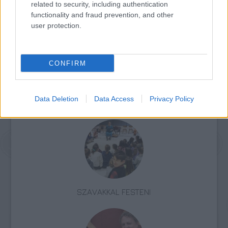
related to security, including authentication
És a nagyira gondolok. Lehet, hogy ez önzés.
functionality and fraud prevention, and other
De az én szemetemet nem adom másnak.
user protection.
(a szerző aktivista)
CONFIRM
Data Deletion
Data Access
Privacy Policy
Kalmár András
Üzenet a Földről
Önzésből ötös
SZAVAKKAL FESTENI