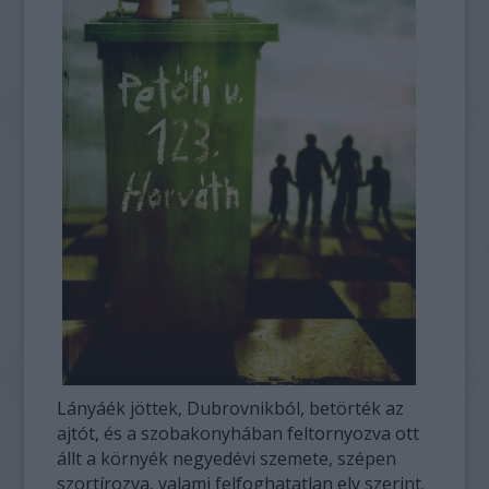
Lányáék jöttek, Dubrovnikból, betörték az
ajtót, és a szobakonyhában feltornyozva ott
állt a környék negyedévi szemete, szépen
szortírozva, valami felfoghatatlan elv szerint.