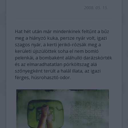
2008. 05. 15.
Hat hét után már mindenkinek feltűnt a bűz
meg a hiányzó kuka, persze nyár volt, igazi
szagos nyár, a kerti jerikó-rózsák meg a
kerületi újszülöttek soha el nem bomló
pelenkái, a bombaként aláhulló darázskörték
és az elmaradhatatlan pörköltszag alá
szőnyegként terült a halál illata, az igazi
férges, húsrohasztó odor.