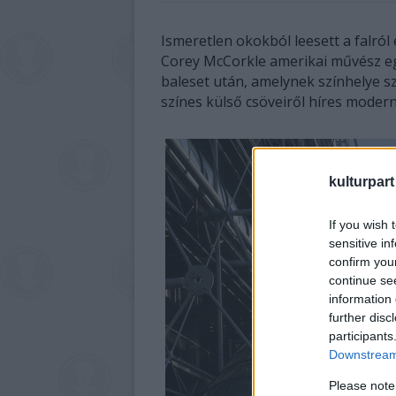
Ismeretlen okokból leesett a falró
Corey McCorkle amerikai művész egy
baleset után, amelynek színhelye s
színes külső csöveiről híres moder
kulturpart
If you wish 
sensitive in
confirm you
continue se
information 
further disc
participants
Downstream 
Please note