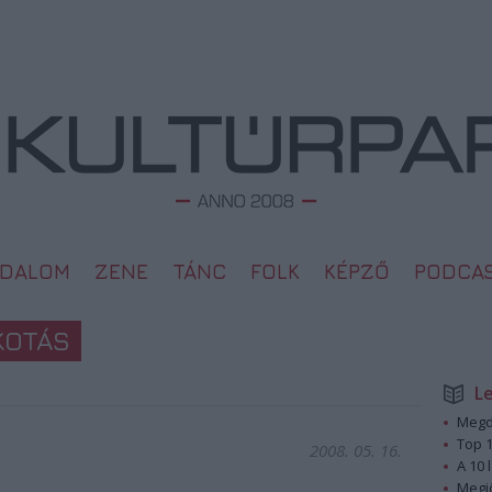
ODALOM
ZENE
TÁNC
FOLK
KÉPZŐ
PODCA
KOTÁS
L
Megd
Top 1
2008. 05. 16.
A 10 
Megj