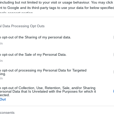
including but not limited to your visit or usage behaviour. You may click 
de maga az eset még szombaton
 to Google and its third-party tags to use your data for below specifi
történt.
ogle consent section.
A mű a nemrég megnyílt, A szentség
l Data Processing Opt Outs
nyomában című kiállítás anyagát
gazdagította: a tárlat azt mutatja be,
o opt-out of the Sharing of my personal data.
miként vált a modern művészet
In
egyik forrásává a vallási
kötöttségektől való távolodás. A
o opt-out of the Sale of my Personal Data.
Pompidou-központ értesítette a
In
tot indított az ok kiderítésére.
to opt-out of processing my Personal Data for Targeted
 Kauffman amerikai művészek egy-egy alkotása
ing.
In
b és leglátogatottabb modern művészeti
ámító Pompidou-központ faláról, a Los Angeles-i
o opt-out of Collection, Use, Retention, Sale, and/or Sharing
ásait bemutató alkalmi kiállításon.
ersonal Data that Is Unrelated with the Purposes for which it
lected.
Out
rúdja a későbbi vizsgálat megállapítása szerint
rt a kiállítás személyzete nem hagyott elég időt a
consents