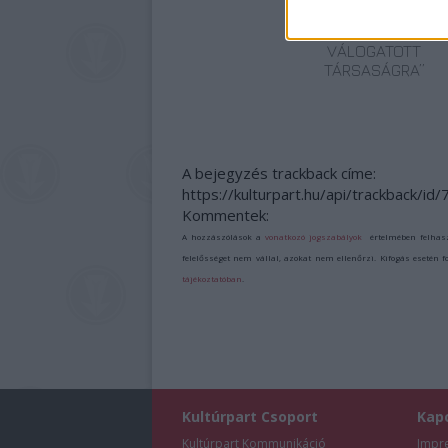
UTAZUNK,
HANEM EGY
VÁLOGATOTT
TÁRSASÁGRA”
A bejegyzés trackback címe:
https://kulturpart.hu/api/trackback/id
Kommentek:
A hozzászólások a
vonatkozó jogszabályok
értelmében felhas
felelősséget nem vállal, azokat nem ellenőrzi. Kifogás esetén 
tájékoztatóban
.
Kultúrpart Csoport
Kap
Kultúrpart Kommunikáció
Impr