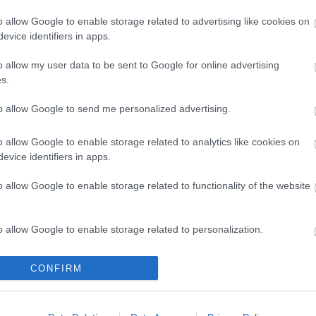
mpidou-központ 28 ezer dollár (mai értéken 4 531
űvet kölcsönző New York-i galériának.
o allow Google to enable storage related to advertising like cookies on
evice identifiers in apps.
 plexiüvegből készült, akrilfestékkel borított,
o allow my user data to be sent to Google for online advertising
i domborműve miért esett le a falról, ripityára
s.
tán. A Los Angeles County Museum of Art 60 ezer
to allow Google to send me personalized advertising.
o allow Google to enable storage related to analytics like cookies on
evice identifiers in apps.
o allow Google to enable storage related to functionality of the website
o allow Google to enable storage related to personalization.
o allow Google to enable storage related to security, including
CONFIRM
cation functionality and fraud prevention, and other user protection.
LÉTEZIK
AZ IDENTITÁS ÉS
KATLANRA FEL!
GYÓGYÍTÓ
TERMÉSZET
KEDDEN INDUL A