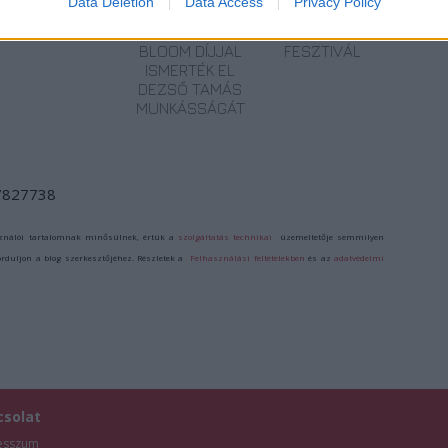
Data Deletion
Data Access
Privacy Policy
MÚZEUM?!
HATÁRÁN –
18.
LEOPOLD
ÖRDÖGKATLAN
BLOOM DÍJJAL
FESZTIVÁL
ISMERTÉK EL
DEZSŐ TAMÁS
MUNKÁSSÁGÁT
/7827738
ználói tartalomnak minősülnek, értük a
szolgáltatás technikai
üzemeltetője semmilyen
forduljon a blog szerkesztőjéhez. Részletek a
Felhasználási feltételekben
és az
adatvédelmi
csolat
esszum