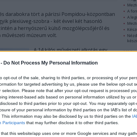
Mezt
A fo
l és darabokra tört a párizsi Pompidou-központban
A leg
ik plexiüveg-szobra - két évvel két hasonló
Mezt
zintén a hernyószerű külső mozgólépcsőjéről és
Kész
n művészeti múzeum volt.
Nézd
készü
A 14 kilós művészeti alkotás egy
Hírle
külön erre a célra szolgáló, elvileg
 -
Do Not Process My Personal Information
160 kiló teherbírású szerkezeten
lógott, amikor a dolog megtörtént.
A szobor, amelynek teljes címe "A
to opt-out of the sale, sharing to third parties, or processing of your per
formation for targeted advertising by us, please use the below opt-out s
világ legmagasabb mecsetjében, a
r selection. Please note that after your opt-out request is processed y
törökországi Szelimijében található
eing interest-based ads based on personal information utilized by us or
spirális lépcsők összefonódását
disclosed to third parties prior to your opt-out. You may separately opt-
mutató háromrészes zsákutca
losure of your personal information by third parties on the IAB’s list of
méretarányos makettje", két
. This information may also be disclosed by us to third parties on the
IA
nagyobb darabra tört és levált róla
Participants
that may further disclose it to other third parties.
egy kisebb töredék is - közölte a
 that this website/app uses one or more Google services and may gath
Pompidou-központ a hét közepén,