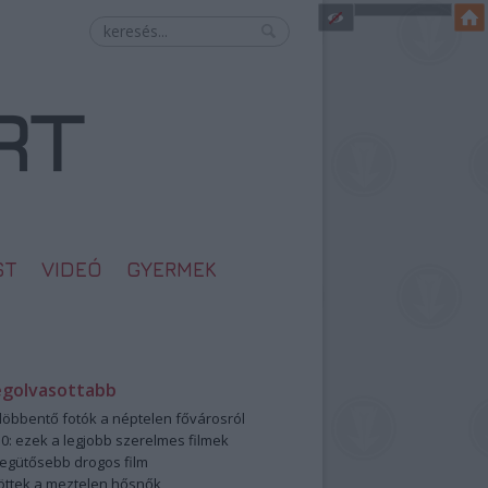
ST
VIDEÓ
GYERMEK
egolvasottabb
öbbentő fotók a néptelen fővárosról
0: ezek a legjobb szerelmes filmek
legütősebb drogos film
öttek a meztelen hősnők