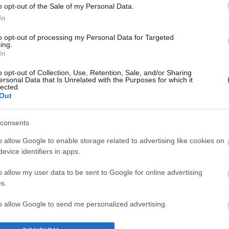
o opt-out of the Sale of my Personal Data.
In
to opt-out of processing my Personal Data for Targeted
ing.
In
o opt-out of Collection, Use, Retention, Sale, and/or Sharing
ersonal Data that Is Unrelated with the Purposes for which it
lected.
Out
consents
I
SZÁGULDÁS,
ŐRÜLT NAP,
AZ ÉV EGYIK
o allow Google to enable storage related to advertising like cookies on
SÁRKÁNYOK,
ŐRÜLT FILM: JÖN
LEGJOBBAN
evice identifiers in apps.
ROSSZFIÚK – A
A RANDOM!
VÁRT FILMJE
NYÁR 10
TAROLT A
o allow my user data to be sent to Google for online advertising
LEGKEDVELTEBB
CINEFESTEN
s.
MOZIJA
MAGYARORSZÁGON
to allow Google to send me personalized advertising.
o allow Google to enable storage related to analytics like cookies on