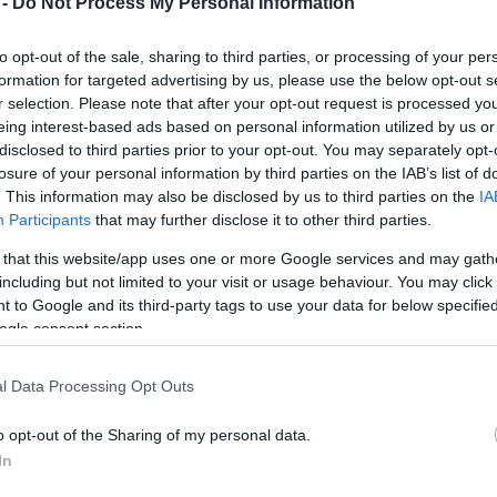
 -
Do Not Process My Personal Information
Mezt
A fo
rius munkájáért az indianai Notre Dame Egyetem
to opt-out of the sale, sharing to third parties, or processing of your per
A leg
pta meg vasárnap. "A színészetből élek, az
formation for targeted advertising by us, please use the below opt-out s
Mezt
gyarázta a 67 esztendős sztár az egyetemi
r selection. Please note that after your opt-out request is processed y
Kész
eing interest-based ads based on personal information utilized by us or
Nézd
készü
disclosed to third parties prior to your opt-out. You may separately opt-
losure of your personal information by third parties on the IAB’s list of
olyan katolikusnak adja a díjat, akinek "a
Hírle
. This information may also be disclosed by us to third parties on the
IA
ekben vagy a tudományokban mutatkozik meg,
Participants
that may further disclose it to other third parties.
gyarapítja az emberiség örökségét".
 that this website/app uses one or more Google services and may gath
C televízió Az elnök emberei című sorozatában
including but not limited to your visit or usage behaviour. You may click 
z amerikai elnököt, a Notre Dame Egyetemről
 to Google and its third-party tags to use your data for below specifi
ogle consent section.
ak tartja magát. Korábban többször letartóztatták
l Data Processing Opt Outs
ája elleni békés tüntetéseken való részvételéért,
em személyes munkájával is sokat segített a
o opt-out of the Sharing of my personal data.
n, kiállt a bevándorolt munkások emberi jogaiért
In