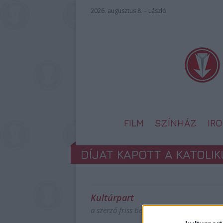
2026. augusztus 8. – László
FILM
SZÍNHÁZ
IR
DÍJAT KAPOTT A KATOLIK
Kultúrpart
a szerző friss bejegyzései