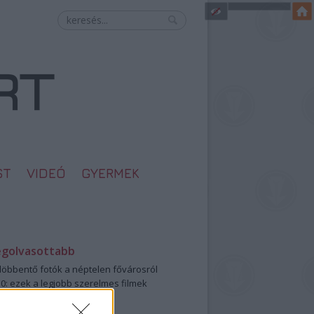
ST
VIDEÓ
GYERMEK
egolvasottabb
öbbentő fotók a néptelen fővárosról
0: ezek a legjobb szerelmes filmek
legütősebb drogos film
öttek a meztelen hősnők