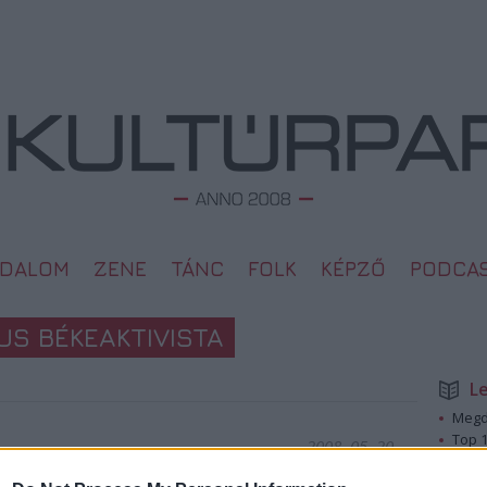
ODALOM
ZENE
TÁNC
FOLK
KÉPZŐ
PODCA
US BÉKEAKTIVISTA
L
Megd
Top 1
2008. 05. 20.
A 10 
Megj