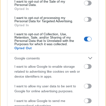
consent section.
I want to opt-out of the Sale of my
igényelt volna.
Personal Data.
Opted In
A hangszer kifejlesztése hat évet vett
I want to opt-out of processing my
igénybe. A 121 ezer jenbe (183 ezer forint)
Personal Data for Targeted Advertising.
Opted In
kerülő Tenori-on azokat a zenekedvelőket
veszi célba, akik a szolfézstudás híján inkább
I want to opt-out of Collection, Use,
csak hallásuk alapján kívánnak új
Retention, Sale, and/or Sharing of my
Personal Data that Is Unrelated with the
zeneműveket létrehozni.
Purposes for which it was collected.
Opted Out
Google consents
I want to allow Google to enable storage
Zene
related to advertising like cookies on web or
device identifiers in apps.
I want to allow my user data to be sent to
Google for online advertising purposes.
I want to allow Google to send me
personalized advertising.