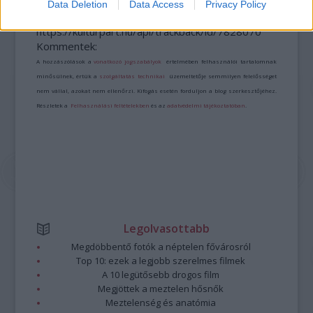
Data Deletion
Data Access
Privacy Policy
A bejegyzés trackback címe:
https://kulturpart.hu/api/trackback/id/7828070
Kommentek:
A hozzászólások a
vonatkozó jogszabályok
értelmében felhasználói tartalomnak
minősülnek, értük a
szolgáltatás technikai
üzemeltetője semmilyen felelősséget
nem vállal, azokat nem ellenőrzi. Kifogás esetén forduljon a blog szerkesztőjéhez.
Részletek a
Felhasználási feltételekben
és az
adatvédelmi tájékoztatóban
.
Legolvasottabb
Megdöbbentő fotók a néptelen fővárosról
Top 10: ezek a legjobb szerelmes filmek
A 10 legütősebb drogos film
Megjöttek a meztelen hősnők
Meztelenség és anatómia