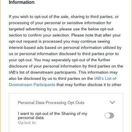
gombokat és programozza - többé-kevésbé
Information
véletlenszerűen - a hanghatásokat.
If you wish to opt-out of the sale, sharing to third parties, or
A hangok a megfelelő billentyű
processing of your personal or sensitive information for
benyomásával szinkronizálhatók, a
targeted advertising by us, please use the below opt-out
komponálás közben a zene nemcsak
section to confirm your selection. Please note that after your
opt-out request is processed you may continue seeing
hallható, hanem "látható" is.
interest-based ads based on personal information utilized by
us or personal information disclosed to third parties prior to
"Mindössze húsz percre van szükség a
your opt-out. You may separately opt-out of the further
hangszer kezelésének elsajátításához" -
disclosure of your personal information by third parties on the
mondta el a Yamaha innovációs
IAB’s list of downstream participants. This information may
hangtechnológiákra szakosodott kutatója,
also be disclosed by us to third parties on the
IAB’s List of
Nisibori Ju, aki Ivai Tosio elektroakusztikus
Downstream Participants
that may further disclose it to other
zeneszerzővel közösen tervezte meg az új
third parties.
készüléket.
Please note that this website/app uses one or more Google
Personal Data Processing Opt Outs
services and may gather and store information including but
Nisibori szerint a zenemű, amely a semmiből
not limited to your visit or usage behaviour. You may click to
I want to opt-out of the Sharing of my
született meg negyedóra alatt az újságírók
personal data.
grant or deny consent to Google and its third-party tags to
Opted In
előtt, kevésbé intuitív számítógépes
use your data for below specified purposes in below Google
szoftverrel megalkotva több napi munkát