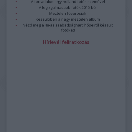
A forradalom egy holland fotós szemével
A legizgalmasabb fotók 2015-ből
Meztelen fővárosiak
Készülőben a nagy meztelen album
Nézd meg a 48-as szabadságharc hőseiről készült
fotókat!
Hírlevél feliratkozás