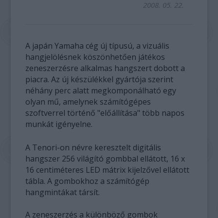
2008. 05. 22.
A japán Yamaha cég új típusú, a vizuális
hangjelölésnek köszönhetően játékos
zeneszerzésre alkalmas hangszert dobott a
piacra. Az új készülékkel gyártója szerint
néhány perc alatt megkomponálható egy
olyan mű, amelynek számítógépes
szoftverrel történő "előállítása" több napos
munkát igényelne.
A Tenori-on névre keresztelt digitális
hangszer 256 világító gombbal ellátott, 16 x
16 centiméteres LED mátrix kijelzővel ellátott
tábla. A gombokhoz a számítógép
hangmintákat társít.
A zeneszerzés a különböző gombok