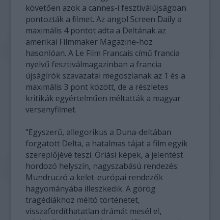
követően azok a cannes-i fesztiválújságban
pontozták a filmet. Az angol Screen Daily a
maximális 4 pontot adta a Deltának az
amerikai Filmmaker Magazine-hoz
hasonlóan. A Le Film Francais című francia
nyelvű fesztiválmagazinban a francia
újságírók szavazatai megoszlanak az 1 és a
maximális 3 pont között, de a részletes
kritikák egyértelműen méltatták a magyar
versenyfilmet.
"Egyszerű, allegorikus a Duna-deltában
forgatott Delta, a hatalmas tájat a film egyik
szereplőjévé teszi. Óriási képek, a jelentést
hordozó helyszín, nagyszabású rendezés:
Mundruczó a kelet-európai rendezők
hagyományába illeszkedik. A görög
tragédiákhoz méltó történetet,
visszafordíthatatlan drámát mesél el,