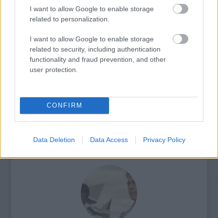
I want to allow Google to enable storage
related to personalization.
SZEMBE MERSZ NÉZNI AZZAL, AKIVÉ
I want to allow Google to enable storage
VÁLHATTÁL VOLNA?
related to security, including authentication
functionality and fraud prevention, and other
user protection.
CONFIRM
TERMÉSZETFELETTI ERŐK ÉS ELFELEDETT
Data Deletion
Data Access
Privacy Policy
TITKOK: ITT A SHELBY OAKS – A GONOSZ
NYOMÁBAN MAGYAR ELŐZETESE