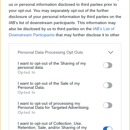
modorosságával, a fertő szikár lefestésével
us or personal information disclosed to third parties prior to
your opt-out. You may separately opt-out of the further
Mundruczó Kornél Tarr Béla szellemi
disclosure of your personal information by third parties on the
örököse abban az értelemben, hogy
IAB’s list of downstream participants. This information may
filmjének minden egyes képe egy mesteri
also be disclosed by us to third parties on the
IAB’s List of
festményre emlékeztet, és olyan rendező, aki
Downstream Participants
that may further disclose it to other
vagy nagy művet vagy inkább semmit sem
third parties.
szeretne csinálni. Míg az ilyenfajta mozi volt
jellemző a tavalyi cannes-i válogatásra, addig
Please note that this website/app uses one or more Google
Personal Data Processing Opt Outs
services and may gather and store information including but
idén Mundruczó némileg kivételt képez
not limited to your visit or usage behaviour. You may click to
I want to opt-out of the Sharing of my
alkotásával - véli Philippe Azoury.
personal data.
grant or deny consent to Google and its third-party tags to
Opted In
use your data for below specified purposes in below Google
A kritikus szerint ugyanakkor a Delta meg is
consent section.
I want to opt-out of the Sale of my
haladja ezt az alapvető modorosságot, és
Personal Data.
sikerül ősi módon átadnia a dolgokat. Nagy
Opted In
témáit, az emberek vadságát, a vérfertőzést
I want to opt-out of processing my
mint a tiszta szerelem jelképét
Personal Data for Targeted Advertising.
"vitathatatlanul szokatlan plasztikus
Opted In
energiával viszi filmre".
I want to opt-out of Collection, Use,
Retention, Sale, and/or Sharing of my