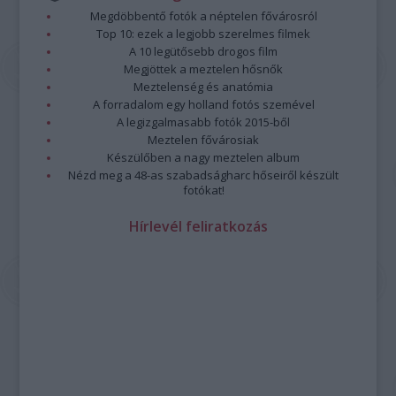
Megdöbbentő fotók a néptelen fővárosról
Top 10: ezek a legjobb szerelmes filmek
A 10 legütősebb drogos film
Megjöttek a meztelen hősnők
Meztelenség és anatómia
A forradalom egy holland fotós szemével
A legizgalmasabb fotók 2015-ből
Meztelen fővárosiak
Készülőben a nagy meztelen album
Nézd meg a 48-as szabadságharc hőseiről készült
fotókat!
Hírlevél feliratkozás