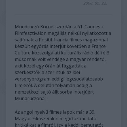
2008. 05. 22.
Mundruczó Kornél szerdán a 61. Cannes-i
Filmfesztiválon megállás nélkül nyilatkozott a
sajtónak: a Positif francia filmes magazinnal
készült egyórás interjút követően a France
Culture közszolgálati kulturális rádió déli élő
műsornak volt vendége a magyar rendező,
akit közel egy órán át faggatták a
szerkesztők a szerintük az idei
versenyprogram eddigi legcsodálatosabb
filmjéről. A délután folyamán pedig a
nemzetközi sajtó állt sorba interjúért
Mundruczónál.
Az angol nyelvű filmes lapok már a 39.
Magyar Filmszemlén megírták méltató
kritikáikat a filmről, így a keddi bemutatót