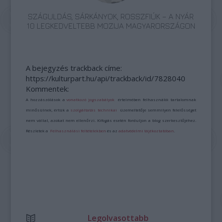
SZÁGULDÁS, SÁRKÁNYOK, ROSSZFIÚK – A NYÁR
10 LEGKEDVELTEBB MOZIJA MAGYARORSZÁGON
A bejegyzés trackback címe:
https://kulturpart.hu/api/trackback/id/7828040
Kommentek:
A hozzászólások a
vonatkozó jogszabályok
értelmében felhasználói tartalomnak
minősülnek, értük a
szolgáltatás technikai
üzemeltetője semmilyen felelősséget
nem vállal, azokat nem ellenőrzi. Kifogás esetén forduljon a blog szerkesztőjéhez.
Részletek a
Felhasználási feltételekben
és az
adatvédelmi tájékoztatóban
.
Legolvasottabb