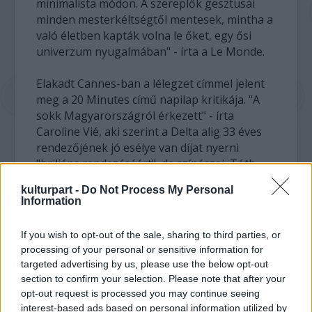
minimalista módon. A szereplők gesztusai
minden mesterkéltségtől mentesek, mintha a
való életben kapták volna le őket, egy ősi
univerzum nyugalmában" - írta a Le Monde.
Elakadt Cannes-ban a lélegzet címmel jelent
meg a 20 Minutes című napilap kritikája. "A
sokk Magyarországról érkezett" - írta
Caroline Vié, aki szerint a Delta alig 33 éves
rendezőjének jó esélye van díjat nyerni
"briliáns rendezéséért", de színészei, Tóth
Orsi és Lajkó Félix, a világhírű hegedűs, aki
kulturpart -
Do Not Process My Personal
egyben a filmzenét is jegyzi, is számíthatnak
Information
elismerésre, hiszen annyira kitűnőek a nehéz
szerepekben ... A légy zümmögését is hallani
If you wish to opt-out of the sale, sharing to third parties, or
lehetett a teremben, a nézőket annyira
processing of your personal or sensitive information for
lekötötte ez a csodás képekkel teli tragikus
targeted advertising by us, please use the below opt-out
mese" - hangsúlyozza a lap.
section to confirm your selection. Please note that after your
opt-out request is processed you may continue seeing
A Libération szerint az azonnal érezhető
interest-based ads based on personal information utilized by