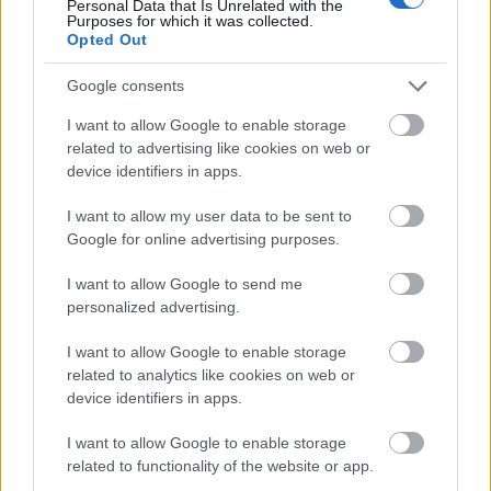
Mundruczónak akár szemére is hányható,
Personal Data that Is Unrelated with the
Purposes for which it was collected.
hogy túl súlyosak a képei, ugyanakkor képes
Opted Out
a Duna partjára olyan állandó szexuális
feszültséget varázsolni, akár pozitívat
Google consents
(amikor a testvérek a többiektől elvonulva
I want to allow Google to enable storage
elkezdik átélni vérfertőző szerelmüket), akár
related to advertising like cookies on web or
negatívat (amikor egy bugris emberekből álló
device identifiers in apps.
közösségben a nemi erőszak lesz a vágy
egyetlen lehetséges kifejezése), és a nagyon
I want to allow my user data to be sent to
kék égből is tud nyugtalanságot fakasztani -
Google for online advertising purposes.
fogalmaz a kritikus.
I want to allow Google to send me
personalized advertising.
I want to allow Google to enable storage
Film
Cannes
related to analytics like cookies on web or
device identifiers in apps.
I want to allow Google to enable storage
related to functionality of the website or app.