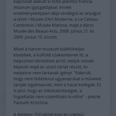
kapcsolat alakult ki több jelentős francia
múzeum igazgatójával, ennek
eredményeképpen látja vendégül az anyagot
a céret-i Musée d’Art Moderne, a Le Cateau-
Cambrésis-i Musée Matisse, majd a dijoni
Musée des Beaux-Arts, 2008. június 21. és
2009. június 15. között.
Mivel a három múzeum kiállítóhelyei
kisebbek, a külföldi szakemberek itt, a
helyszínen döntöttek arról, melyik művek
képezik majd az utazó tárlat részét, és
melyekre nem tartanak igényt. "Kiderült,
hogy nem feltétlenül ugyanazokat a műveket
tartják izgalmasnak, mint a hazai kollégák. Ez
is jelzi, hogy az ízléskülönbségek, a
fogadtatás nem számítható ki előre" - jelezte
Passuth Krisztina.
A mintegy 150 műtárgyat és számos