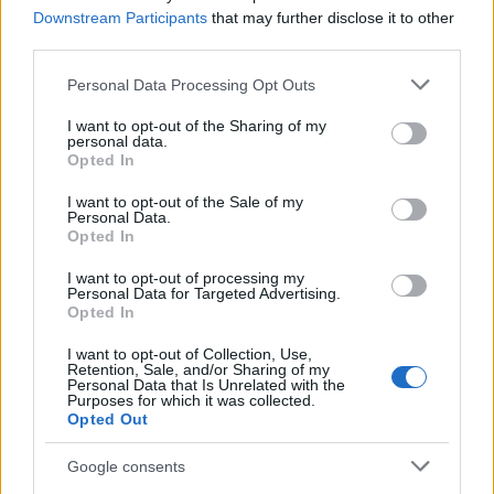
megjegyezte: "a muzeológiai munkához
Downstream Participants
that may further disclose it to other
szerencse is kell. Ilyen szerencse, hogy az idei
third parties.
év a reneszánsz jegyében telik, és mi pont
Please note that this website/app uses one or more Google
most állítjuk ki Fekete Tamás Filippo
Personal Data Processing Opt Outs
services and may gather and store information including but
Brunelleschi előtt tisztelgő kisplasztikáit".
not limited to your visit or usage behaviour. You may click to
I want to opt-out of the Sharing of my
personal data.
grant or deny consent to Google and its third-party tags to
Mint elárulta, a tavaly elhunyt szobrász
Opted In
use your data for below specified purposes in below Google
nagyobb sorozatot tervezett a reneszánsz
consent section.
I want to opt-out of the Sale of my
építészmester mérnöki zsenijének
Personal Data.
bemutatására, melyet a Magyar Nemzeti
Opted In
Galériának kívánt ajándékozni. Végül a másfél
I want to opt-out of processing my
évtizedes munka eredményét
Personal Data for Targeted Advertising.
végrendeletében hagyta a múzeumra.
Opted In
I want to opt-out of Collection, Use,
"A kiállítás példát mutat abból, miként lehet
Retention, Sale, and/or Sharing of my
életünkbe bekapcsolni a reneszánsz
Personal Data that Is Unrelated with the
Purposes for which it was collected.
nyújtotta értékeket" - méltatta a 13
Opted Out
kisplasztikát felvonultató tárlatot az
igazgató.
Google consents