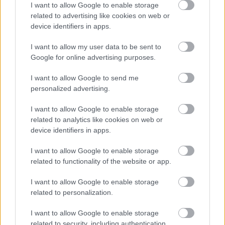
I want to allow Google to enable storage
A sajtótájékoztatón mutatták be a Magyar
related to advertising like cookies on web or
Nemzeti Galéria 2005-2007-es évkönyvét is.
device identifiers in apps.
Mint azt Szücs György, az intézmény
tudományos titkára felidézte, a múzeum
I want to allow my user data to be sent to
tavaly ünnepelte fennállásának 50.
Google for online advertising purposes.
évfordulóját, ehhez a jubileumhoz
kapcsolódnak a kötet első részének
I want to allow Google to send me
tanulmányai. Bár nem törekedtek arra, hogy
personalized advertising.
a kiadványban a galéria komplex történetét
I want to allow Google to enable storage
bemutassák, Sinkó Katalin dolgozata kitér
related to analytics like cookies on web or
erre a témára is.
device identifiers in apps.
A második egység tanulmányai a múzeumban
I want to allow Google to enable storage
őrzött tárgyakhoz, korábbi kiállításokhoz
related to functionality of the website or app.
kapcsolódnak. Szücs György kiemelte Mojzer
Miklós MS Mester kilétét kutató publikációját
I want to allow Google to enable storage
vagy Murádin Jenő Teleki Géza gróf és a
related to personalization.
Művészház kapcsolatáról szóló értekezését.
I want to allow Google to enable storage
related to security, including authentication