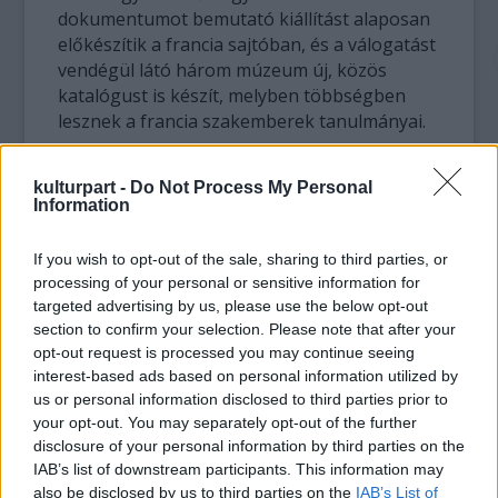
dokumentumot bemutató kiállítást alaposan
előkészítik a francia sajtóban, és a válogatást
vendégül látó három múzeum új, közös
katalógust is készít, melyben többségben
lesznek a francia szakemberek tanulmányai.
A főkurátor szerint a hívószó a fauvizmus
kulturpart -
Do Not Process My Personal
lesz, amivel könnyű lesz megközelíteni a
Information
témát, mert külföldön ismertebb ez a
művészettörténeti korszak, mint
If you wish to opt-out of the sale, sharing to third parties, or
Magyarországon a MNG kiállítása előtt volt.
processing of your personal or sensitive information for
Hozzátette: a magyar Vadak művészete "saját
targeted advertising by us, please use the below opt-out
jogán is érvényes áramlat, nem a franciának
section to confirm your selection. Please note that after your
az epigonja. Ha ez bekerül a külföldi
opt-out request is processed you may continue seeing
köztudatba, már érdemes volt a kiállítást
interest-based ads based on personal information utilized by
us or personal information disclosed to third parties prior to
kivinni".
your opt-out. You may separately opt-out of the further
disclosure of your personal information by third parties on the
Bereczky Loránd a múzeum legújabb,
IAB’s list of downstream participants. This information may
szombattól látható kiállítását bemutatva
also be disclosed by us to third parties on the
IAB’s List of