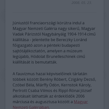
2008. 05. 23.
Júniustól franciaországi körútra indul a
Magyar Nemzeti Galéria nagy sikerű, Magyar
Vadak Párizstól Nagybányáig 1904-1914 című
kiállítása - jelentette be Bereczky Loránd
főigazgató azon a pénteki budapesti
sajtótájékoztatón, amelyen a múzeum
legújabb, Hódolat Brunelleschinek című
kiállítását is bemutatták.
A fauvizmus hazai képviselőinek tárlatán
többek között Berény Róbert, Czigány Dezső,
Czóbel Béla, Márffy Ödön, Kernstok Károly,
Perlrott Csaba Vilmos és Rippl-Rónai József
alkotásait láthatták az érdeklődők 2006
márciusa és augusztusa között a
Magyar
Nemzeti Galériában
.