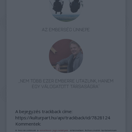
AZ EMBERSÉG ÜNNEPE
„NEM TÖBB EZER EMBERRE UTAZUNK, HANEM
EGY VÁLOGATOTT TÁRSASÁGRA”
A bejegyzés trackback címe:
https://kulturpart.hu/api/trackback/id/7828124
Kommentek:
A hozzászólások a
vonatkozó jogszabályok
értelmében felhasználói tartalomnak