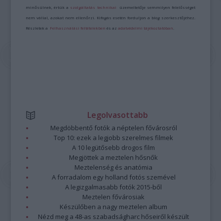
minősülnek, értük a
szolgáltatás technikai
üzemeltetője semmilyen felelősséget
nem vállal, azokat nem ellenőrzi. Kifogás esetén forduljon a blog szerkesztőjéhez.
Részletek a
Felhasználási feltételekben
és az
adatvédelmi tájékoztatóban
.
Legolvasottabb
Megdöbbentő fotók a néptelen fővárosról
Top 10: ezek a legjobb szerelmes filmek
A 10 legütősebb drogos film
Megjöttek a meztelen hősnők
Meztelenség és anatómia
A forradalom egy holland fotós szemével
A legizgalmasabb fotók 2015-ből
Meztelen fővárosiak
Készülőben a nagy meztelen album
Nézd meg a 48-as szabadságharc hőseiről készült