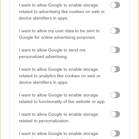
I want to allow Google to enable storage
related to advertising like cookies on web or
device identifiers in apps.
I want to allow my user data to be sent to
AZ EMBERSÉG ÜNNEPE
Google for online advertising purposes.
I want to allow Google to send me
personalized advertising.
I want to allow Google to enable storage
related to analytics like cookies on web or
device identifiers in apps.
„AZ EMBERT EMBERRÉ TETTE…” – VASÁRNAP
ZÁRT A DOMBOS FEST
I want to allow Google to enable storage
related to functionality of the website or app.
I want to allow Google to enable storage
A bejegyzés trackback címe:
related to personalization.
https://kulturpart.hu/api/trackback/id/7828134
Kommentek:
I want to allow Google to enable storage