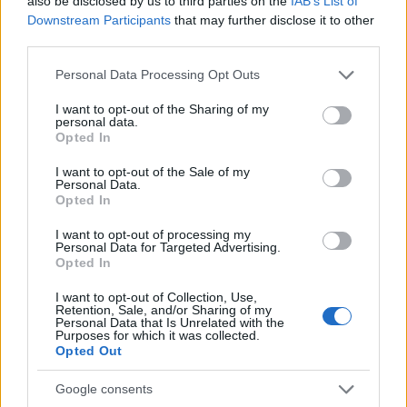
also be disclosed by us to third parties on the
IAB’s List of
Downstream Participants
that may further disclose it to other
Illés Márton Karlsruhéban, a német kortárs
third parties.
zene központjában él és a zeneművészeti
főiskolán, ahol diplomázott, 2005 óta tanít
Please note that this website/app uses one or more Google
Personal Data Processing Opt Outs
zeneelméletet.
services and may gather and store information including but
not limited to your visit or usage behaviour. You may click to
I want to opt-out of the Sharing of my
personal data.
grant or deny consent to Google and its third-party tags to
Opted In
use your data for below specified purposes in below Google
consent section.
I want to opt-out of the Sale of my
Zene
Illés Márton
Personal Data.
Opted In
I want to opt-out of processing my
Personal Data for Targeted Advertising.
Opted In
I want to opt-out of Collection, Use,
Retention, Sale, and/or Sharing of my
Personal Data that Is Unrelated with the
Purposes for which it was collected.
ELSTARTOLT A MŰVÉSZETEK VÖLGYE
Opted Out
Google consents