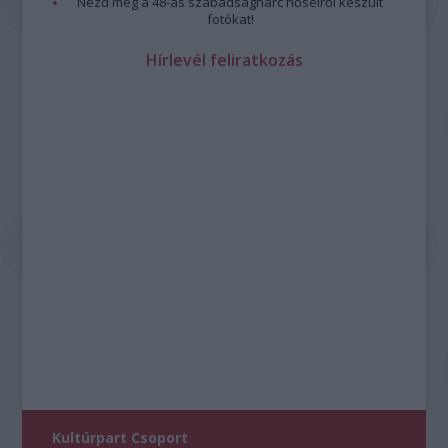
Nézd meg a 48-as szabadságharc hőseiről készült
fotókat!
Hírlevél feliratkozás
Kultúrpart Csoport