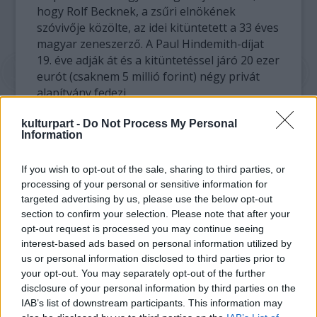
hogy Rolf Becknek, a zsűri elnökének
szóvivője közölte, az idei kitüntetett a 33 éves
magyar zeneszerző. A Paul Hindemith-díjat
19. éve adják át és a kitüntetéssel járó 20 ezer
eurót (csaknem 5 millió forint) négy privát
alapítvány fedezi.
kulturpart -
Do Not Process My Personal
A díjat Paul Hindemith (1895-1963) német
Information
zeneszerzőről, brácsa- és hegedűművészről,
pedagógusról nevezték el.
If you wish to opt-out of the sale, sharing to third parties, or
processing of your personal or sensitive information for
Illés Márton elmondta, hogy augusztus 14-én
targeted advertising by us, please use the below opt-out
Hamburgban, a Reinbek kastélyban lesz a
section to confirm your selection. Please note that after your
díjátadó egy koncert keretében, ahol
opt-out request is processed you may continue seeing
Hindemith-művet és saját szerzeményeit
interest-based ads based on personal information utilized by
játssza zongorán. A többi között a
us or personal information disclosed to third parties prior to
Vonósnégyes, a Klarinét trió hangzik el a
your opt-out. You may separately opt-out of the further
július 12. és augusztus 31. között zajló zenei
disclosure of your personal information by third parties on the
fesztivál keretében.
IAB’s list of downstream participants. This information may