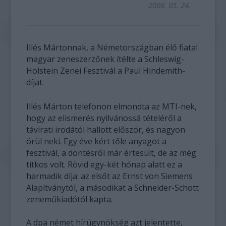
2008. 05. 24.
Illés Mártonnak, a Németországban élő fiatal
magyar zeneszerzőnek ítélte a Schleswig-
Holstein Zenei Fesztivál a Paul Hindemith-
díjat.
Illés Márton telefonon elmondta az MTI-nek,
hogy az elismerés nyilvánossá tételéről a
távirati irodától hallott először, és nagyon
örül neki. Egy éve kért tőle anyagot a
fesztivál, a döntésről már értesült, de az még
titkos volt. Rövid egy-két hónap alatt ez a
harmadik díja: az elsőt az Ernst von Siemens
Alapítványtól, a másodikat a Schneider-Schott
zeneműkiadótól kapta.
A dpa német hírügynökség azt jelentette,