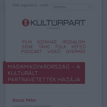
2026. augusztus 8. – László
FILM
SZÍNHÁZ
IRODALOM
ZENE
TÁNC
FOLK
KÉPZŐ
PODCAST
VIDEÓ
GYERMEK
MÁSIKMAGYARORSZÁG – A
KULTURÁLT
PARTRAVETETTEK HAZÁJA
Kocsis Péter
a szerző friss bejegyzései