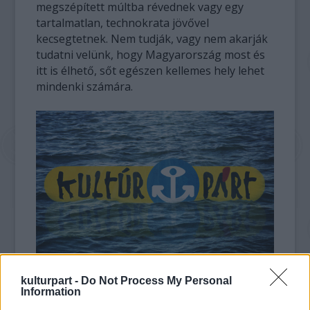
megszépített múltba révednek vagy egy
tartalmatlan, technokrata jövővel
kecsegtetnek. Nem tudják, vagy nem akarják
tudatni velünk, hogy Magyarország most és
itt is élhető, sőt egészen kellemes hely lehet
mindenki számára.
kulturpart -
Do Not Process My Personal
Mindazokat szeretettel várjuk, akiknek
Information
sejtelmük vagy netán tudomásuk van ennek