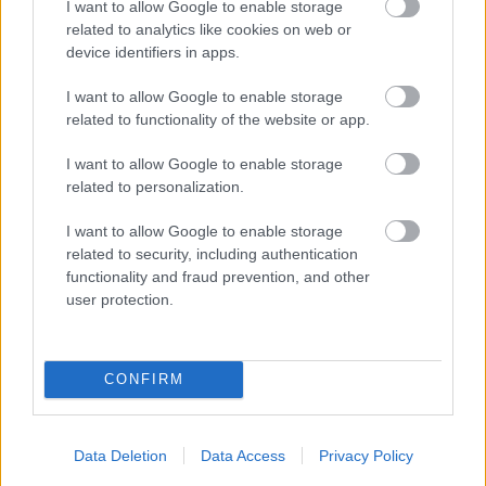
I want to allow Google to enable storage
keresné a megbékélést, ahol elsődleges
related to analytics like cookies on web or
érték a kultúra, és minden más, ami
device identifiers in apps.
kulturáltan zajlik, ahol mindenki
menedékjogot kaphatna, aki képes keresni a
I want to allow Google to enable storage
related to functionality of the website or app.
legkisebb vagy legnagyobb közös nevezőt az
ország közös, nemes és apró-cseprő ügyeit
I want to allow Google to enable storage
illetően.
related to personalization.
Hajrá Egyik, ne hagyd magad, Másik!
I want to allow Google to enable storage
related to security, including authentication
A MásikMagyarország feltárása és
functionality and fraud prevention, and other
bemutatása nem könnyű feladat, de valahol,
user protection.
valamikor el kell indulni. És akkor miért ne: itt
és most! Első lépésben várjuk ötleteiket,
elképzeléseiket, véleményeiket a
CONFIRM
kezdeményezésről. Aztán a nyári
hónapokban „lazulunk” egy kicsit, hogy
legyen időnk az őszre tervezett, a
Data Deletion
Data Access
Privacy Policy
virtualitásból a valóságos létezésbe helyezett