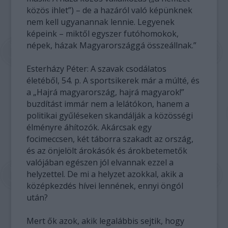
közös ihlet”) – de a hazáról való képünknek
nem kell ugyanannak lennie. Legyenek
képeink – miktől egyszer futóhomokok,
népek, házak Magyarországgá összeállnak.”
Esterházy Péter: A szavak csodálatos
életéből, 54. p.
A sportsikerek már a múlté, és
a „Hajrá magyarország, hajrá magyarok!”
buzdítást immár nem a lelátókon, hanem a
politikai gyűléseken skandálják a közösségi
élményre áhítozók. Akárcsak egy
focimeccsen, két táborra szakadt az ország,
és az önjelölt árokásók és árokbetemetők
valójában egészen jól elvannak ezzel a
helyzettel. De mi a helyzet azokkal, akik a
középkezdés hívei lennének, ennyi öngól
után?
Mert ők azok, akik legalábbis sejtik, hogy