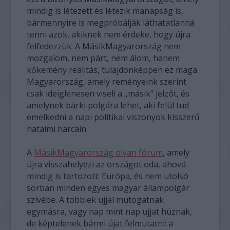
mindig is létezett és létezik manapság is,
bármennyire is megpróbálják láthatatlanná
tenni azok, akiknek nem érdeke, hogy újra
felfedezzük. A MásikMagyarország nem
mozgalom, nem párt, nem álom, hanem
kőkemény realitás, tulajdonképpen ez maga
Magyarország, amely reményeink szerint
csak ideiglenesen viseli a „másik” jelzőt, és
amelynek bárki polgára lehet, aki felül tud
emelkedni a napi politikai viszonyok kisszerű
hatalmi harcain.
A
MásikMagyarország olyan fórum
, amely
újra visszahelyezi az országot oda, ahová
mindig is tartozott: Európa, és nem utolsó
sorban minden egyes magyar állampolgár
szívébe. A többiek ujjal mutogatnak
egymásra, vagy nap mint nap ujjat húznak,
de képtelenek bármi újat felmutatni: a