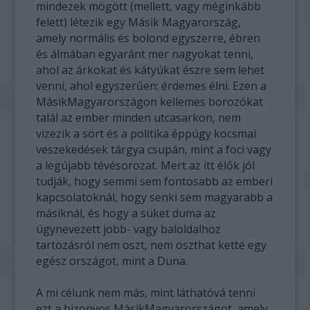
mindezek mögött (mellett, vagy méginkább
felett) létezik egy Másik Magyarország,
amely normális és bolond egyszerre, ébren
és álmában egyaránt mer nagyokat tenni,
ahol az árkokat és kátyúkat észre sem lehet
venni, ahol egyszerűen: érdemes élni. Ezen a
MásikMagyarországon kellemes borozókat
talál az ember minden utcasarkon, nem
vizezik a sört és a politika éppúgy kocsmai
veszekedések tárgya csupán, mint a foci vagy
a legújabb tévésorozat. Mert az itt élők jól
tudják, hogy semmi sem fontosabb az emberi
kapcsolatoknál, hogy senki sem magyarabb a
másiknál, és hogy a süket duma az
úgynevezett jobb- vagy baloldalhoz
tartozásról nem oszt, nem oszthat ketté egy
egész országot, mint a Duna.
A mi célunk nem más, mint láthatóvá tenni
ezt a bizonyos MásikMagyarországot, amely