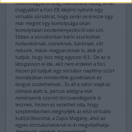
MásikMagyarország realizására. Addig tehát
(nagyjából a Foci-EB idején) nyitunk egy
virtuális sörsátrat, hogy senki se érezze úgy:
már megint egy komolysága okán
komolytalan kezdeményezésről van szó.
Ebben a sörsátorban bárki szurkolhat
hollandoknak, cseheknek, bárkinek, sőt
nekünk, másik-magyaroknak is, akik jól
tudjuk, hogy lesz még egyszer 6:3... De az is
látogasson el ide, akit nem érdekel a foci,
hiszen jól tudjuk: egy sörsátor napfény-szűrt
homályában mindenféle gondolatok és
dolgok születhetnek... És áll a sátor majd az
olimpia alatt is, persze addigra már
reményeink szerint törzsvendégeink is
lesznek, hiszen ez vezethet oda, hogy
szeptemberben megnyíljék az első virtuális
kult(úri)kocsma, a Zajos Magány, ahol az
egyes törzsasztaloknál ki-ki megvitathatja
élményeit, ötleteit, észrevételeit