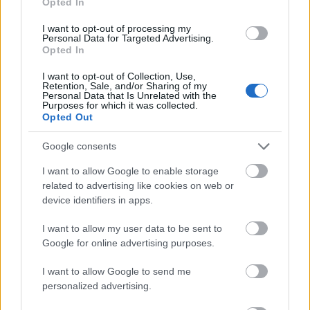
Opted In
valóság között. Egy-egy virtuális
kezdeményezés összedönthet létező
I want to opt-out of processing my
rendszereket, a hagyományos valóságelemek
Personal Data for Targeted Advertising.
Opted In
pedig meghatározhatják a virtualitás formáit.
Mi a virtualitást csupán olyan eszköznek
I want to opt-out of Collection, Use,
tekintjük, amelynek segítségével felmutatjuk
Retention, Sale, and/or Sharing of my
Personal Data that Is Unrelated with the
a már-már elfeledett valóságot, az egyelőre –
Purposes for which it was collected.
jobb híján – Másik-nak nevezett
Opted Out
Magyarországot.
Google consents
Várjuk árokugrók, metapolitikusok,
I want to allow Google to enable storage
semmittevők, irodalmárok, lélekbúvárok és
related to advertising like cookies on web or
teafogyasztók kulturált jelentkezését:
device identifiers in apps.
nincsenek feltételek, csupán a közös hit
abban, hogy létezünk. Hogy nem az egyesek
I want to allow my user data to be sent to
Google for online advertising purposes.
és a mások érdekei, hanem az Egy és a Más a
fontos mindannyiunknak. Szeretnénk, ha a
I want to allow Google to send me
MásikMagyarország oldalai olyan fórummá
personalized advertising.
válhatnának, ahol a hétköznapok
hétköznapiságát félretéve mindenki őszintén