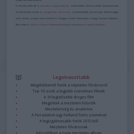
A hozzászólások a
vonatkozó jogszabályok
értelmében felhasználói tartalomnak
minősülnek, értük a
szolgáltatás technikai
üzemeltetője semmilyen felelősséget
nem vállal, azokat nem ellenőrzi. Kifogás esetén forduljon a blog szerkesztőjéhez.
Részletek a
Felhasználási feltételekben
és az
adatvédelmi tájékoztatóban
.
Legolvasottabb
Megdöbbentő fotók a néptelen fővárosról
Top 10: ezek a legjobb szerelmes filmek
A 10 legütősebb drogos film
Megjöttek a meztelen hősnők
Meztelenség és anatómia
A forradalom egy holland fotós szemével
A legizgalmasabb fotók 2015-ből
Meztelen fővárosiak
Készülőben a nagy meztelen album