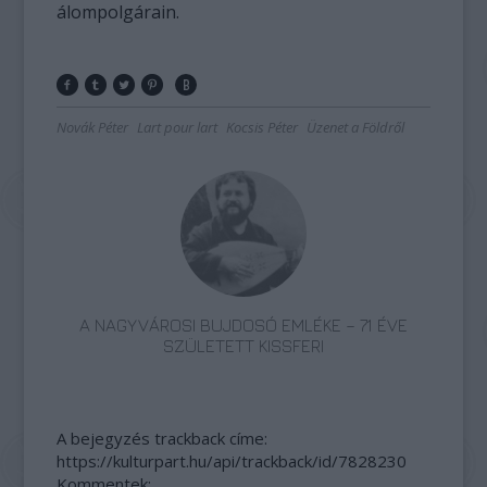
álompolgárain.
Novák Péter
Lart pour lart
Kocsis Péter
Üzenet a Földről
A NAGYVÁROSI BUJDOSÓ EMLÉKE – 71 ÉVE
SZÜLETETT KISSFERI
A bejegyzés trackback címe:
https://kulturpart.hu/api/trackback/id/7828230
Kommentek: