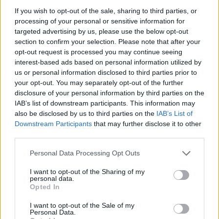
a Másik Magyarországnak a létezéséről: első
If you wish to opt-out of the sale, sharing to third parties, or
lépésben
e virtuális fórumon
bemutatva
processing of your personal or sensitive information for
értékeit, kis- és nagyszerűségeit. A
targeted advertising by us, please use the below opt-out
section to confirm your selection. Please note that after your
MásikMagyarországot sem kitalálni, sem
opt-out request is processed you may continue seeing
megálmodni nem kell, és éppen ebben rejlik
interest-based ads based on personal information utilized by
egyedülállósága: olyan hely ugyanis, ahol
us or personal information disclosed to third parties prior to
bárki jelentkezhet állampolgárságért, ahová
your opt-out. You may separately opt-out of the further
bárki emigrálhat, betelepülhet, ahol nem kell
disclosure of your personal information by third parties on the
kitelepítéstől tartani, ahol bárki elmondhatja
IAB’s list of downstream participants. This information may
élményeit, ötleteit, elképzeléseit. Lehet írni
also be disclosed by us to third parties on the
IAB’s List of
bármiről, egy jó fesztiválról, egy kellemes
Downstream Participants
that may further disclose it to other
borozóról vagy sörözőről, a szerelemről, az
third parties.
Alagútban rejtőző Sárkányról vagy akár egy
Please note that this website/app uses one or more Google
Personal Data Processing Opt Outs
megvilágosult hajnali pillanatról, amelyben
services and may gather and store information including but
eltűnt az Egyik és a Másik közötti különbség
not limited to your visit or usage behaviour. You may click to
I want to opt-out of the Sharing of my
látszata.
personal data.
grant or deny consent to Google and its third-party tags to
Opted In
use your data for below specified purposes in below Google
Manapság nagyon elmosódottak a határok a
consent section.
I want to opt-out of the Sale of my
virtuális és a hagyományos, jelzők nélküli
Personal Data.