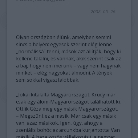
2008. 05. 26.
Olyan országban élünk, amelyben semmi
sincs a helyén: egyesek szerint elég lenne
„normálissá” tenni, mások azt állítják, hogy ki
kellene találni, és vannak, akik szerint csak az
a baj, hogy nem merünk – vagy nem hagynak
minket – elég nagyokat álmodni. A tények
sem sokkal vigasztalóbbak.
„Jókai kitalálta Magyarországot. Krúdy már
csak egy álom-Magyarországot találhatott ki.
Ottlik Géza meg egy másik Magyarországot.
– Megszűnt ez a másik. Már csak egy másik
van, azaz másikok. Igen, úgy, ahogy a
zseniális bohóc az arcunkba kurjantotta: Van
másik! A haza közös vállalkozás („a nemzet