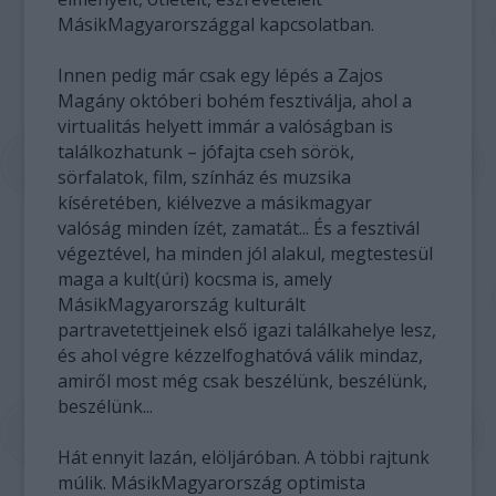
MásikMagyarországgal kapcsolatban.
Innen pedig már csak egy lépés a Zajos
Magány októberi bohém fesztiválja, ahol a
virtualitás helyett immár a valóságban is
találkozhatunk – jófajta cseh sörök,
sörfalatok, film, színház és muzsika
kíséretében, kiélvezve a másikmagyar
valóság minden ízét, zamatát... És a fesztivál
végeztével, ha minden jól alakul, megtestesül
maga a kult(úri) kocsma is, amely
MásikMagyarország kulturált
partravetettjeinek első igazi találkahelye lesz,
és ahol végre kézzelfoghatóvá válik mindaz,
amiről most még csak beszélünk, beszélünk,
beszélünk...
Hát ennyit lazán, elöljáróban. A többi rajtunk
múlik. MásikMagyarország optimista