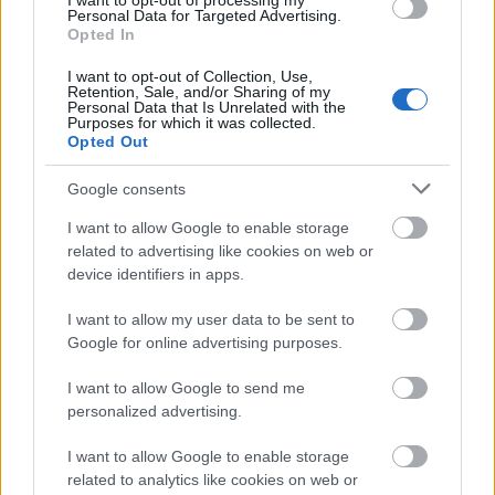
I want to opt-out of processing my
tagországaiban.
Personal Data for Targeted Advertising.
Opted In
I want to opt-out of Collection, Use,
Retention, Sale, and/or Sharing of my
Personal Data that Is Unrelated with the
Purposes for which it was collected.
Lavór
Opted Out
Google consents
I want to allow Google to enable storage
related to advertising like cookies on web or
device identifiers in apps.
I want to allow my user data to be sent to
„AZ EMBERT EMBERRÉ TETTE…” – VASÁRNAP
Google for online advertising purposes.
ZÁRT A DOMBOS FEST
I want to allow Google to send me
personalized advertising.
I want to allow Google to enable storage
related to analytics like cookies on web or