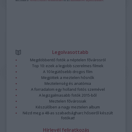
Részletek a
Felhasználási feltételekben
és az
adatvédelmi tájékoztatóban
.
Legolvasottabb
Megdöbbentő fotók a néptelen fővárosról
Top 10: ezek a legjobb szerelmes filmek
A 10 legütősebb drogos film
Megjöttek a meztelen hősnők
Meztelenség és anatómia
A forradalom egy holland fotós szemével
A legizgalmasabb fotók 2015-ből
Meztelen fővárosiak
Készülőben a nagy meztelen album
Nézd meg a 48-as szabadságharc hőseiről készült
fotókat!
Hírlevél feliratkozás