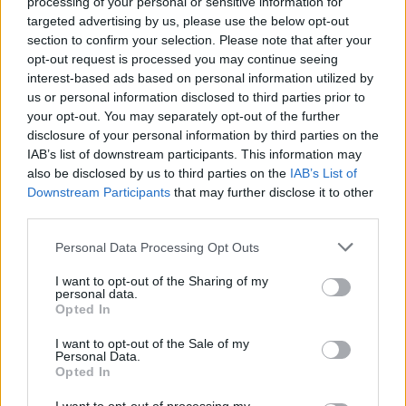
processing of your personal or sensitive information for
fittyet hányó autósokat.
targeted advertising by us, please use the below opt-out
section to confirm your selection. Please note that after your
opt-out request is processed you may continue seeing
Erre van némi remény, ugyanis a már
interest-based ads based on personal information utilized by
kihelyezett autóroncs-emlékműnél sokan
us or personal information disclosed to third parties prior to
megállnak, fényképeznek, olvassák a táblán
your opt-out. You may separately opt-out of the further
lévő adatokat, az elhaladó gépkocsik vezetői
disclosure of your personal information by third parties on the
pedig észrevehetően lassítanak a látvány
IAB’s list of downstream participants. This information may
hatására.
also be disclosed by us to third parties on the
IAB’s List of
Downstream Participants
that may further disclose it to other
Ivano-Frankivszk megyében nem ez az első
third parties.
kezdeményezés a közúti balesetek számának
Please note that this website/app uses one or more Google
visszaszorítására. Március végén a helyi
Personal Data Processing Opt Outs
services and may gather and store information including but
közlekedésrendészet papokat kért fel, hogy
not limited to your visit or usage behaviour. You may click to
I want to opt-out of the Sharing of my
szenteljék meg az utakon azokat a helyeket,
personal data.
grant or deny consent to Google and its third-party tags to
Opted In
ahol a legtöbb baleset történik.
use your data for below specified purposes in below Google
consent section.
I want to opt-out of the Sale of my
Ukrajnában évente háromszor-nyolcszor
Personal Data.
Opted In
annyian halnak meg közlekedési
balesetekben, mint az Európai Unió