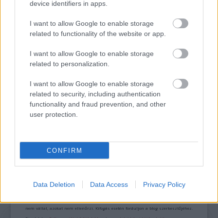
device identifiers in apps.
ETNOFON AZ I. ONIFESZT-EN
I want to allow Google to enable storage
related to functionality of the website or app.
I want to allow Google to enable storage
related to personalization.
I want to allow Google to enable storage
related to security, including authentication
functionality and fraud prevention, and other
VECSEI H. MIKLÓS A ZSÁMBÉKI NYÁRI
user protection.
SZÍNHÁZRÓL
CONFIRM
A bejegyzés trackback címe:
https://kulturpart.hu/api/trackback/id/7828322
Kommentek:
Data Deletion
Data Access
Privacy Policy
A hozzászólások a
vonatkozó jogszabályok
értelmében felhasználói tartalomnak
minősülnek, értük a
szolgáltatás technikai
üzemeltetője semmilyen felelősséget
nem vállal, azokat nem ellenőrzi. Kifogás esetén forduljon a blog szerkesztőjéhez.