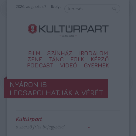
2026. augusztus 7. – Ibolya
FILM
SZÍNHÁZ
IRODALOM
ZENE
TÁNC
FOLK
KÉPZŐ
PODCAST
VIDEÓ
GYERMEK
NYÁRON IS
LECSAPOLHATJÁK A VÉRÉT
Kultúrpart
a szerző friss bejegyzései