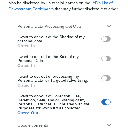
A tavaly CD készült a Vámpírok báljából, idén
also be disclosed by us to third parties on the
IAB’s List of
videoklip a Teljes a sötét című dalra. Ennek
Downstream Participants
that may further disclose it to other
premierje az m1 Nap-kelte műsorában lesz.
third parties.
Please note that this website/app uses one or more Google
Personal Data Processing Opt Outs
Forrás:
fidelio.hu
services and may gather and store information including but
not limited to your visit or usage behaviour. You may click to
I want to opt-out of the Sharing of my
personal data.
grant or deny consent to Google and its third-party tags to
Opted In
use your data for below specified purposes in below Google
consent section.
I want to opt-out of the Sale of my
Színház
Musical
Personal Data.
Opted In
I want to opt-out of processing my
Personal Data for Targeted Advertising.
Opted In
I want to opt-out of Collection, Use,
Retention, Sale, and/or Sharing of my
Personal Data that Is Unrelated with the
Purposes for which it was collected.
AZ EMBERSÉG ÜNNEPE
Opted Out
Google consents