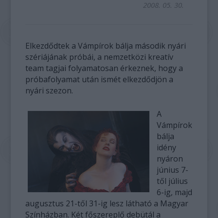
2008. 05. 30.
Elkezdődtek a Vámpírok bálja második nyári
szériájának próbái, a nemzetközi kreatív
team tagjai folyamatosan érkeznek, hogy a
próbafolyamat után ismét elkezdődjön a
nyári szezon.
A
Vámpírok
bálja
idény
nyáron
június 7-
től július
6-ig, majd
augusztus 21-től 31-ig lesz látható a Magyar
Színházban. Két főszereplő debütál a