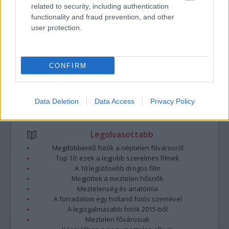
Kommentek:
related to security, including authentication
A hozzászólások a
vonatkozó jogszabályok
értelmében felhasználói tartalomnak
functionality and fraud prevention, and other
minősülnek, értük a
szolgáltatás technikai
üzemeltetője semmilyen felelősséget
user protection.
nem vállal, azokat nem ellenőrzi. Kifogás esetén forduljon a blog szerkesztőjéhez.
Részletek a
Felhasználási feltételekben
és az
adatvédelmi tájékoztatóban
.
CONFIRM
Data Deletion
Data Access
Privacy Policy
Legolvasottabb
Megdöbbentő fotók a néptelen fővárosról
Top 10: ezek a legjobb szerelmes filmek
A 10 legütősebb drogos film
Megjöttek a meztelen hősnők
Meztelenség és anatómia
A forradalom egy holland fotós szemével
A legizgalmasabb fotók 2015-ből
Meztelen fővárosiak