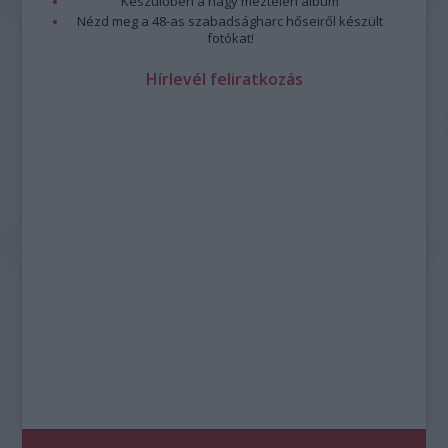
Készülőben a nagy meztelen album
Nézd meg a 48-as szabadságharc hőseiről készült
fotókat!
Hírlevél feliratkozás