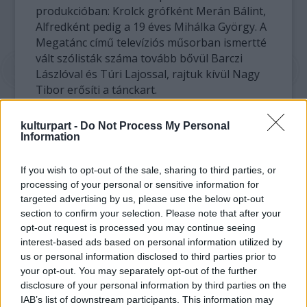
produkcióban: Krolck grófként Merán Bálint,
Alfredként pedig a 19 éves Mihálka György. A
Megatánc című televíziós műsorban ismertté
vált szólisták száma tovább bővül Barczi
Lászlóval és Túri Lajossal, rajtuk kívül Nagy
Tibor erősíti a tánckart.
A nyári előadásokra nagy a nemzetközi
kulturpart -
Do Not Process My Personal
érdeklődés, zenés színházi újságírók mellett
Information
az alkotócsapat tagjai közül is érkeznek
Budapestre: az első előadásra várják Michael
If you wish to opt-out of the sale, sharing to third parties, or
Reed, a darab vokál- és hangbetéteinek
processing of your personal or sensitive information for
hangszerelőjét. A társulat a bemutató után
targeted advertising by us, please use the below opt-out
section to confirm your selection. Please note that after your
vámpír jelmezben egyenesen a Nemzeti
opt-out request is processed you may continue seeing
Színházba indul, hogy a Magyar Televízió
interest-based ads based on personal information utilized by
által sugárzott Örökös Tagság Gála
us or personal information disclosed to third parties prior to
fináléjaként előadjon két részletet a
your opt-out. You may separately opt-out of the further
musicalből.
disclosure of your personal information by third parties on the
IAB’s list of downstream participants. This information may