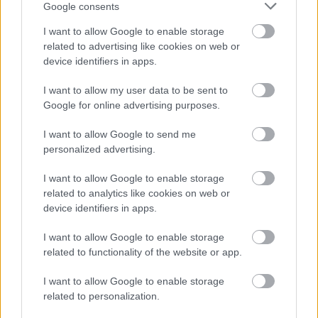
Google consents
Mindennek ellenére a filharmonikusok
I want to allow Google to enable storage
egyelőre búcsút intenek Tempelhofnak, s a
related to advertising like cookies on web or
reptéri kiruccanás után június 2-től
device identifiers in apps.
visszaköltöznek megszokott berlini
I want to allow my user data to be sent to
otthonukba. A hangár pedig inkább
Google for online advertising purposes.
rockkoncertek helyszíne lesz.
I want to allow Google to send me
personalized advertising.
I want to allow Google to enable storage
Zene
Komolyzene
related to analytics like cookies on web or
device identifiers in apps.
I want to allow Google to enable storage
related to functionality of the website or app.
I want to allow Google to enable storage
related to personalization.
CONCERTO MESTERISKOLA ALBRECHT MAYER