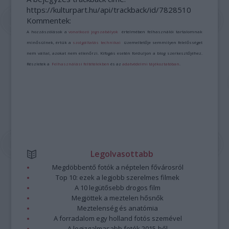
https://kulturpart.hu/api/trackback/id/7828510
Kommentek:
A hozzászólások a
vonatkozó jogszabályok
értelmében felhasználói tartalomnak
minősülnek, értük a
szolgáltatás technikai
üzemeltetője semmilyen felelősséget
nem vállal, azokat nem ellenőrzi. Kifogás esetén forduljon a blog szerkesztőjéhez.
Részletek a
Felhasználási feltételekben
és az
adatvédelmi tájékoztatóban
.
Legolvasottabb
Megdöbbentő fotók a néptelen fővárosról
Top 10: ezek a legjobb szerelmes filmek
A 10 legütősebb drogos film
Megjöttek a meztelen hősnők
Meztelenség és anatómia
A forradalom egy holland fotós szemével
A legizgalmasabb fotók 2015-ből