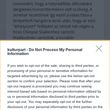
szenvedett, hogy a helyreállítás időszakára
ideiglenes koncerttermekre volt szükség. A
zenekar vezetőinek így esett a választása a
tempelhofi hangárra azok után, hogy az első
"áthelyezett" fellépést az elmúlt hét végén a
híres Olimpiai Stadionhoz tartozó
Waldbühnén tartották, a korábbi
főzeneigazgató, Claudio Abbado
vezényletével.
kulturpart -
Do Not Process My Personal
Information
A tempelhofi hangár a jelek szerint közel áll a
filharmonikusok szívéhez. Az elkövetkező
If you wish to opt-out of the sale, sharing to third parties, or
processing of your personal or sensitive information for
szezonra - legkevesebb egy alkalomra - már
targeted advertising by us, please use the below opt-out
kibérelték azt, mégpedig egy Stockhausen-
section to confirm your selection. Please note that after your
koncertre, elsősorban azért, mert a
opt-out request is processed you may continue seeing
közelmúltban elhunyt német zeneszerző
interest-based ads based on personal information utilized by
műveinek bemutatására kifejezetten nagy
us or personal information disclosed to third parties prior to
helyre van szükség. A jóval finomabb,
your opt-out. You may separately opt-out of the further
érzékenyebb Berlioz-művek "repülőtéri"
disclosure of your personal information by third parties on the