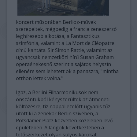
koncert műsorában Berlioz-művek
szerepeltek, mégpedig a francia zeneszerző
leghíresebb alkotása, a Fantasztikus
szimfónia, valamint a La Mort de Cléopatre
című kantáta. Sir Simon Rattle, valamint az
ugyancsak nemzetközi hírű Susan Graham
operaénekesnő szerint a sajátos helyszín
ellenére sem lehetett ok a panaszra, "mintha
otthon lettek volna."
Igaz, a Berlini Filharmonikusok nem
önszántukból kényszerültek az átmeneti
költözésre, tíz nappal ezelőtt ugyanis tűz
ütött ki a zenekar Berlin szívében, a
Potsdamer Platz közvetlen közelében lévő
épületében. A lángok következtében a
tetőszerkezet olyan súlyos károkat