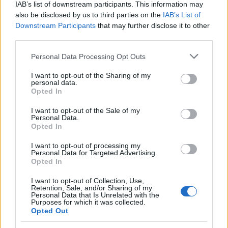
előadása ennél is nehezebbnek ígérkezett, de
IAB’s list of downstream participants. This information may
végül is minden sikerült. Sir Rattle egyébként
also be disclosed by us to third parties on the
IAB’s List of
is a legfontosabbnak azt nevezte, hogy az
Downstream Participants
that may further disclose it to other
együttes - mint fogalmazott - úgy játsszon,
third parties.
ahogy mindig is szokott, függetlenül attól,
Please note that this website/app uses one or more Google
Personal Data Processing Opt Outs
hogy a fellépésre a megszokott
services and may gather and store information including but
koncertteremben vagy a tempelhofi 2-es
not limited to your visit or usage behaviour. You may click to
I want to opt-out of the Sharing of my
hangárban kerül sor. "S Berlioz is lelkesedett
personal data.
grant or deny consent to Google and its third-party tags to
Opted In
volna az ötletért, hogy zenéjét egy
use your data for below specified purposes in below Google
repülőtéren adják elő" - tette hozzá.
consent section.
I want to opt-out of the Sale of my
Personal Data.
Opted In
A sikerhez mindenesetre a zenekar tudása
mellett szerencse is kellett. A koncert idején
I want to opt-out of processing my
ugyanis a közeli leszállópályákon csupán
Personal Data for Targeted Advertising.
Opted In
egyetlen repülőgép landolt, s ugyanebben az
időben Tempelhofról csak két-három kisebb
I want to opt-out of Collection, Use,
helikopter emelkedett a magasba. S a
Retention, Sale, and/or Sharing of my
Personal Data that Is Unrelated with the
hangárból lett hangverseny-terem
Purposes for which it was collected.
Opted Out
akusztikájába, a koncertbe egyikük sem
"zavart bele."