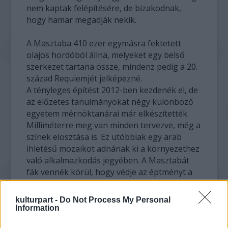
nem kaptak felépítésére, de bizakodnak,
hogy hamar megadják nekik.
A Masztaba 410 ezer egymásra fektetett
olajos hordóból állna, melyeket egy belső
szerkezet tartana össze, mindenz pedig a 20.
század Requiemjét jelképezné.
A tényleges építést 2012-ben kezdenék el, de
az előzetes tanulmányokat négy különböző
egyetem mérnöktanárai már elkészítették.
Milliméterre meg van minden tervezve, még a
színek elosztása is. Ez utóbbiak egy arab
ihletésű mozaikot adnának ki a környezethez
való alkalmazkodás jegyében. A Masztabát
fák vennék körül, hogy védje az éptményt a
homokviharoktól.
kulturpart -
Do Not Process My Personal
A
Information