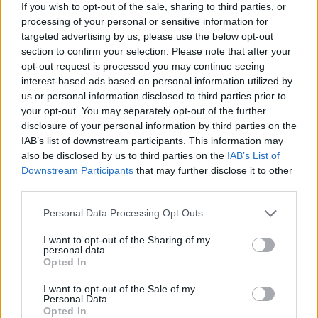
If you wish to opt-out of the sale, sharing to third parties, or
processing of your personal or sensitive information for
targeted advertising by us, please use the below opt-out
section to confirm your selection. Please note that after your
opt-out request is processed you may continue seeing
.
interest-based ads based on personal information utilized by
művészpár terveiről azt nyilatkozta, "ha
us or personal information disclosed to third parties prior to
sikerülnek, jó, ha nem, akkor sem történik
your opt-out. You may separately opt-out of the further
semmi". Eddig 19 tervük valósult meg, 37-re
disclosure of your personal information by third parties on the
IAB’s list of downstream participants. This information may
nem kaptak engedélyt.
also be disclosed by us to third parties on the
IAB’s List of
Downstream Participants
that may further disclose it to other
Korábbi terveik látványos rajzai most a
third parties.
barcelonai Joan Prats galériában tekinthetők
meg. Közöttük van A folyó felett című, amely
Please note that this website/app uses one or more Google
Personal Data Processing Opt Outs
még 1992-ből származik. A Colorado
services and may gather and store information including but
állambeli Arkansas folyó egy szakasza fölött
not limited to your visit or usage behaviour. You may click to
I want to opt-out of the Sharing of my
personal data.
grant or deny consent to Google and its third-party tags to
akartak kifeszíteni egy újrafelhasználható
Opted In
use your data for below specified purposes in below Google
fémszövetet. A másik, A kapuk, 2005.
consent section.
februárjában valósult meg, akkor sikerült a
I want to opt-out of the Sale of my
Personal Data.
New York-i Central Parkban felállítaniuk
Opted In