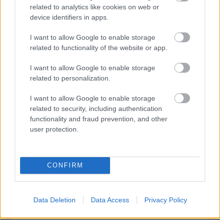
related to analytics like cookies on web or
device identifiers in apps.
I want to allow Google to enable storage
related to functionality of the website or app.
AZ EMBERSÉG ÜNNEPE
I want to allow Google to enable storage
related to personalization.
I want to allow Google to enable storage
related to security, including authentication
functionality and fraud prevention, and other
user protection.
„NEM TÖBB EZER EMBERRE UTAZUNK, HANEM
EGY VÁLOGATOTT TÁRSASÁGRA”
CONFIRM
A bejegyzés trackback címe:
https://kulturpart.hu/api/trackback/id/7828580
Data Deletion
Data Access
Privacy Policy
Kommentek:
A hozzászólások a
vonatkozó jogszabályok
értelmében felhasználói tartalomnak