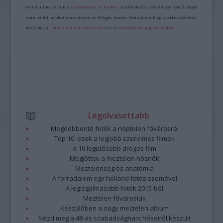
minősülnek, értük a
szolgáltatás technikai
üzemeltetője semmilyen felelősséget
nem vállal, azokat nem ellenőrzi. Kifogás esetén forduljon a blog szerkesztőjéhez.
Részletek a
Felhasználási feltételekben
és az
adatvédelmi tájékoztatóban
.
Legolvasottabb
Megdöbbentő fotók a néptelen fővárosról
Top 10: ezek a legjobb szerelmes filmek
A 10 legütősebb drogos film
Megjöttek a meztelen hősnők
Meztelenség és anatómia
A forradalom egy holland fotós szemével
A legizgalmasabb fotók 2015-ből
Meztelen fővárosiak
Készülőben a nagy meztelen album
Nézd meg a 48-as szabadságharc hőseiről készült