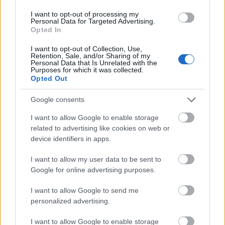
sáfrányszínű kelmével összekötött 7500
kaput.
I want to opt-out of processing my
Personal Data for Targeted Advertising.
Opted In
Huszonhat évig vártak erre a sikerre, de ők a
türelem példaképei, mert úgy tartják:
I want to opt-out of Collection, Use,
Retention, Sale, and/or Sharing of my
elképzeléseik minden fázisa része a műnek.
Personal Data that Is Unrelated with the
Purposes for which it was collected.
Véleményük szerint A kapuk még szebbek
Opted Out
lettek, mint elképzelték, mert két nap után
váratlanul esni kezdett a hó és a hatás
Google consents
csodálatos volt - írta az El País című spanyol
napilap.
I want to allow Google to enable storage
related to advertising like cookies on web or
device identifiers in apps.
I want to allow my user data to be sent to
Google for online advertising purposes.
Képző
Mastaba
I want to allow Google to send me
personalized advertising.
I want to allow Google to enable storage