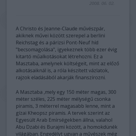
2008. 06. 02.
A Christo és Jeanne-Claude művészpár,
akiknek művei között szerepel a berlini
Reichstag és a párizsi Pont-Neuf híd
"becsomagolása", igyekeznek több ezer évig
kitartó műalkotásokat létrehozni. Ez a
Masztaba, amelynek költségeit, mint az előző
alkotásaiknál is, a róla készített vázlatok,
rajzok eladásából akarják finanszírozni.
A Masztaba ,mely egy 150 méter magas, 300
méter széles, 225 méter mélységű csonka
piramis, 3 méterrel magasabb lenne, mint a
gízai Kheopsz piramis. A tervek szerint az
Egyesült Arab Emírségekben állna, valahol
Abu Dzabi és Burajmi között, a homokdünék
világában. Engedélyt ugyan a művészek még