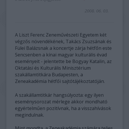
2008. 06. 03.
A Liszt Ferenc Zeneművészeti Egyetem két
végzős növendékének, Takács Zsuzsának és
Fülei Balázsnak a koncertje zárja hétfőn este
Sencsenben a kínai magyar kulturális évad
eseményeit - jelentette be Bogyay Katalin, az
Oktatási és Kulturális Minisztérium
szakállamtitkára Budapesten, a
Zeneakadémia hétfői sajtótájékoztatóján.
A szakállamtitkár hangsúlyozta: egy ilyen
eseménysorozat mérlege akkor mondható
egyértelműen pozitívnak, ha a visszahívások
megindulnak.
Mint mondta, a Zeneakadémia számára teljes