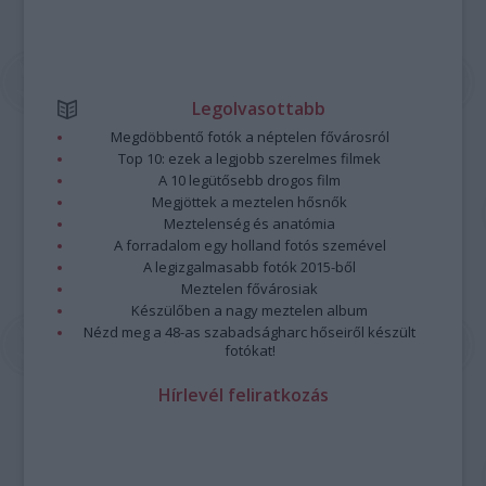
Legolvasottabb
Megdöbbentő fotók a néptelen fővárosról
Top 10: ezek a legjobb szerelmes filmek
A 10 legütősebb drogos film
Megjöttek a meztelen hősnők
Meztelenség és anatómia
A forradalom egy holland fotós szemével
A legizgalmasabb fotók 2015-ből
Meztelen fővárosiak
Készülőben a nagy meztelen album
Nézd meg a 48-as szabadságharc hőseiről készült
fotókat!
Hírlevél feliratkozás