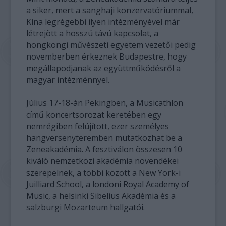
a siker, mert a sanghaji konzervatóriummal,
Kína legrégebbi ilyen intézményével már
létrejött a hosszú távú kapcsolat, a
hongkongi művészeti egyetem vezetői pedig
novemberben érkeznek Budapestre, hogy
megállapodjanak az együttműködésről a
magyar intézménnyel.
Július 17-18-án Pekingben, a Musicathlon
című koncertsorozat keretében egy
nemrégiben felújított, ezer személyes
hangversenyteremben mutatkozhat be a
Zeneakadémia. A fesztiválon összesen 10
kiváló nemzetközi akadémia növendékei
szerepelnek, a többi között a New York-i
Juilliard School, a londoni Royal Academy of
Music, a helsinki Sibelius Akadémia és a
salzburgi Mozarteum hallgatói.