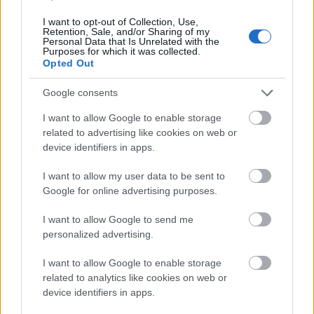
jegyében Erkel Ferenc és Glinka műveiből
rendeznek koncertet. 2011-ben közös
I want to opt-out of Collection, Use,
Retention, Sale, and/or Sharing of my
hangversennyel ünneplik meg Liszt Ferenc
Personal Data that Is Unrelated with the
Purposes for which it was collected.
születésének 200. évfordulóját. Emellett
Opted Out
folyamatosan szerveznek mesterkurzusokat,
kamarakoncerteket, illetve tanárok cseréjére
Google consents
is sor kerül.
I want to allow Google to enable storage
related to advertising like cookies on web or
A nemzetközi projektek sorában a következő
device identifiers in apps.
Olaszországba viszi a Zeneakadémia
hallgatóit: június 4-én és 5-én Rómában, a
I want to allow my user data to be sent to
Sapienzia Egyetemen és a Római Magyar
Google for online advertising purposes.
Akadémián játszanak. A historikus koncert
műsorát Domokos Zsuzsa, a Zeneakadémia
I want to allow Google to send me
Liszt Múzeumának igazgatóhelyettese
personalized advertising.
állította össze Liszt Ferenc és magyar
I want to allow Google to enable storage
kortársai, tanítványai műveiből.
related to analytics like cookies on web or
device identifiers in apps.