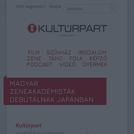
2026. augusztus 7. – Ibolya
FILM
SZÍNHÁZ
IRODALOM
ZENE
TÁNC
FOLK
KÉPZŐ
PODCAST
VIDEÓ
GYERMEK
MAGYAR
ZENEAKADÉMISTÁK
DEBÜTÁLNAK JAPÁNBAN
Kultúrpart
a szerző friss bejegyzései