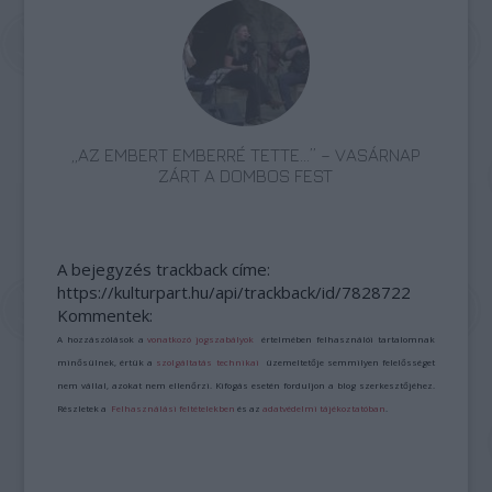
„AZ EMBERT EMBERRÉ TETTE…” – VASÁRNAP
ZÁRT A DOMBOS FEST
A bejegyzés trackback címe:
https://kulturpart.hu/api/trackback/id/7828722
Kommentek:
A hozzászólások a
vonatkozó jogszabályok
értelmében felhasználói tartalomnak
minősülnek, értük a
szolgáltatás technikai
üzemeltetője semmilyen felelősséget
nem vállal, azokat nem ellenőrzi. Kifogás esetén forduljon a blog szerkesztőjéhez.
Részletek a
Felhasználási feltételekben
és az
adatvédelmi tájékoztatóban
.