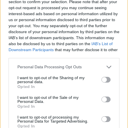
section to confirm your selection. Please note that after your
művét, valamint a Psalmus Hungaricust,
opt-out request is processed you may continue seeing
amelyet 1947 óta nem játszottak az orosz
interest-based ads based on personal information utilized by
fővárosban.
us or personal information disclosed to third parties prior to
your opt-out. You may separately opt-out of the further
A koncert gondolata még tavaly, a Kodály-év
disclosure of your personal information by third parties on the
IAB’s list of downstream participants. This information may
kapcsán fogalmazódott meg, majd idén
also be disclosed by us to third parties on the
IAB’s List of
februárban Tigran Alihanov, a moszkvai
Downstream Participants
that may further disclose it to other
konzervatórium rektora és Batta András -
third parties.
felelevenítve a két zeneművészeti egyetem
korábbi, mélyen gyökerező kapcsolatát -
Please note that this website/app uses one or more Google
Personal Data Processing Opt Outs
együttműködési szándéknyilatkozatot kötött.
services and may gather and store information including but
Mint azt Batta András elmondta, a
not limited to your visit or usage behaviour. You may click to
I want to opt-out of the Sharing of my
personal data.
grant or deny consent to Google and its third-party tags to
hároméves terv szerint minden évben lesz
Opted In
use your data for below specified purposes in below Google
egy nagyobb közös projekt: 2009-ben a
consent section.
moszkvai konzervatórium zenekara a
I want to opt-out of the Sale of my
Personal Data.
többszörös versenygyőztes Banda Ádámmal
Opted In
adja elő Bartók hegedűversenyét.
I want to opt-out of processing my
Personal Data for Targeted Advertising.
2010-ben Erkel-év lesz, a nemzeti romantika
Opted In