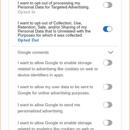
I want to opt-out of processing my
a tanítás átadása.”
Personal Data for Targeted Advertising.
Opted In
Bár a kiállítás helyszínén gyűjtöttek a
I want to opt-out of Collection, Use,
javukra, a szerzetesek nem tiszteletdíjért
Retention, Sale, and/or Sharing of my
Personal Data that Is Unrelated with the
jöttek ide, számukra a mandalakészítés szent
Purposes for which it was collected.
aktus. A milliméteres mintákat végig
Opted Out
meditatív állapotban, mantrákat mormolva
állították elő finom reszelőik segítségével. A
Google consents
szünetekben viszont angolul el-
I want to allow Google to enable storage
elbeszélgettek a látogatókkal. Munkájukat
related to advertising like cookies on web or
webkamerán nyomon lehetett követni a
device identifiers in apps.
www.imamalom.hu/mandala oldalon.
I want to allow my user data to be sent to
Google for online advertising purposes.
I want to allow Google to send me
personalized advertising.
I want to allow Google to enable storage
related to analytics like cookies on web or