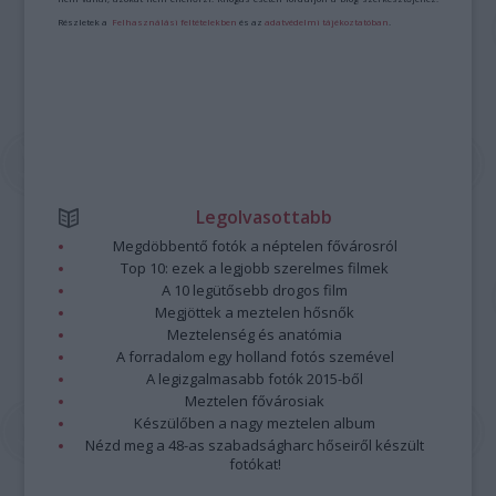
Részletek a
Felhasználási feltételekben
és az
adatvédelmi tájékoztatóban
.
Legolvasottabb
Megdöbbentő fotók a néptelen fővárosról
Top 10: ezek a legjobb szerelmes filmek
A 10 legütősebb drogos film
Megjöttek a meztelen hősnők
Meztelenség és anatómia
A forradalom egy holland fotós szemével
A legizgalmasabb fotók 2015-ből
Meztelen fővárosiak
Készülőben a nagy meztelen album
Nézd meg a 48-as szabadságharc hőseiről készült
fotókat!