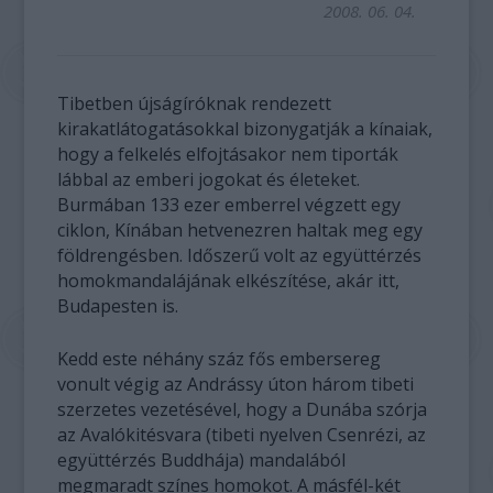
2008. 06. 04.
Tibetben újságíróknak rendezett
kirakatlátogatásokkal bizonygatják a kínaiak,
hogy a felkelés elfojtásakor nem tiporták
lábbal az emberi jogokat és életeket.
Burmában 133 ezer emberrel végzett egy
ciklon, Kínában hetvenezren haltak meg egy
földrengésben. Időszerű volt az együttérzés
homokmandalájának elkészítése, akár itt,
Budapesten is.
Kedd este néhány száz fős embersereg
vonult végig az Andrássy úton három tibeti
szerzetes vezetésével, hogy a Dunába szórja
az Avalókitésvara (tibeti nyelven Csenrézi, az
együttérzés Buddhája) mandalából
megmaradt színes homokot. A másfél-két