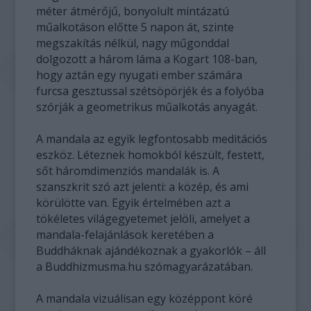
méter átmérőjű, bonyolult mintázatú
műalkotáson előtte 5 napon át, szinte
megszakítás nélkül, nagy műgonddal
dolgozott a három láma a Kogart 108-ban,
hogy aztán egy nyugati ember számára
furcsa gesztussal szétsöpörjék és a folyóba
szórják a geometrikus műalkotás anyagát.
A mandala az egyik legfontosabb meditációs
eszköz. Léteznek homokból készült, festett,
sőt háromdimenziós mandalák is. A
szanszkrit szó azt jelenti: a közép, és ami
körülötte van. Egyik értelmében azt a
tökéletes világegyetemet jelöli, amelyet a
mandala-felajánlások keretében a
Buddháknak ajándékoznak a gyakorlók – áll
a Buddhizmusma.hu szómagyarázatában.
A mandala vizuálisan egy középpont köré