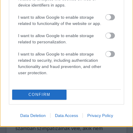
device identifiers in apps.
I want to allow Google to enable storage
related to functionality of the website or app.
Kattintásra galéria nyílik!
I want to allow Google to enable storage
A mű már hétfő estére elkészült, kedden
related to personalization.
egész nap teljes pompájában szemlélhették
az érdeklődők. A szertartásszerű szétsöprés
I want to allow Google to enable storage
után megmaradt színes kőport a szerzetesek
related to security, including authentication
a Lánchíd közelében a Dunába szórták. A
functionality and fraud prevention, and other
user protection.
gyalogos menet a kínai nagykövetség
épületét is érintette, ahol a résztvevők
elmondták az együttérzés mantráját, és
virágokat helyeztek el.
CONFIRM
Hendrey Tibor szavai szerint a buddhizmus
nemcsak vallás, hanem éleforma, filozófia is,
Data Deletion
Data Access
Privacy Policy
ennek köszönhetően olyanok is nagy
számban szimpatizálnak vele, akik nem