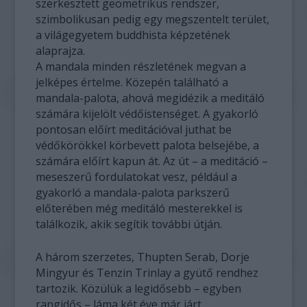
szerkesztett geometrikus rendszer,
szimbolikusan pedig egy megszentelt terület,
a világegyetem buddhista képzetének
alaprajza.
A mandala minden részletének megvan a
jelképes értelme. Közepén található a
mandala-palota, ahová megidézik a meditáló
számára kijelölt védőistenséget. A gyakorló
pontosan előírt meditációval juthat be
védőkörökkel körbevett palota belsejébe, a
számára előírt kapun át. Az út – a meditáció –
meseszerű fordulatokat vesz, például a
gyakorló a mandala-palota parkszerű
előterében még meditáló mesterekkel is
találkozik, akik segítik további útján.
A három szerzetes, Thupten Serab, Dorje
Mingyur és Tenzin Trinlay a gyütő rendhez
tartozik. Közülük a legidősebb – egyben
rangidős – láma két éve már járt