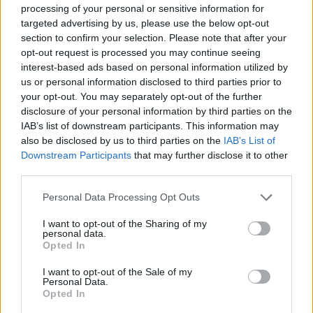
két éve az a tiszta, de romos helyszín
processing of your personal or sensitive information for
szimbolizálta a tibeti helyzetet, idén
targeted advertising by us, please use the below opt-out
elegánsabb, látogatottabb helyre akarták
section to confirm your selection. Please note that after your
vinni a mandalát. Emellett a kolostorban
opt-out request is processed you may continue seeing
interest-based ads based on personal information utilized by
különféle jóslásokkal kiszámolták, hogy
us or personal information disclosed to third parties prior to
megfelelő-e a mandalakészítés helye és ideje.
your opt-out. You may separately opt-out of the further
disclosure of your personal information by third parties on the
Az akció időzítése sem véletlen, mondta
IAB’s list of downstream participants. This information may
Hendrey Tibor; „a világ helyzetének
also be disclosed by us to third parties on the
IAB’s List of
ismeretében, különösen Tibet és Kína
Downstream Participants
that may further disclose it to other
tekintetében nagyon időszerűvé vált egy
third parties.
ilyen együttérzés-mandala elkészítése”. A
Please note that this website/app uses one or more Google
szerzetesek szíves-örömest igent mondtak a
Personal Data Processing Opt Outs
services and may gather and store information including but
magyarok meghívására, hiszen ők is
not limited to your visit or usage behaviour. You may click to
I want to opt-out of the Sharing of my
motiváltak az üzenet átadásában, bár
personal data.
grant or deny consent to Google and its third-party tags to
másképp, mint gondolnánk – magyarázta a
Opted In
use your data for below specified purposes in below Google
Shambala munkatársa. „A megvalósult
consent section.
I want to opt-out of the Sale of my
emberek a szenvedés fogalmát nem úgy élik
Personal Data.
át, mint mi. Nekik a szenvedés nem érzelmi
Opted In
szinten jelenik meg, a fő feladatuk a dharma,