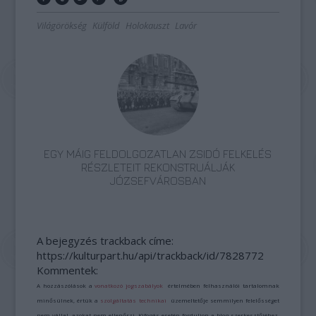
Világörökség
Külföld
Holokauszt
Lavór
EGY MÁIG FELDOLGOZATLAN ZSIDÓ FELKELÉS
RÉSZLETEIT REKONSTRUÁLJÁK
JÓZSEFVÁROSBAN
A bejegyzés trackback címe:
https://kulturpart.hu/api/trackback/id/7828772
Kommentek:
A hozzászólások a
vonatkozó jogszabályok
értelmében felhasználói tartalomnak
minősülnek, értük a
szolgáltatás technikai
üzemeltetője semmilyen felelősséget
nem vállal, azokat nem ellenőrzi. Kifogás esetén forduljon a blog szerkesztőjéhez.