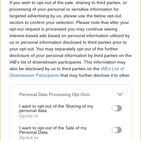
If you wish to opt-out of the sale, sharing to third parties, or
Európa Kulturális Fővárosa program
processing of your personal or sensitive information for
főigazgatója köszönti a Pécs2010 EKF
targeted advertising by us, please use the below opt-out
menedzsmentje és Pécs városa nevében.
section to confirm your selection. Please note that after your
opt-out request is processed you may continue seeing
Az öt kiállító az Egri Tanárképző Főiskola
interest-based ads based on personal information utilized by
Rajz Tanszékén tanít, ahol az ország egyik
us or personal information disclosed to third parties prior to
legkomolyabb művészképzése folyik. A tárlat
your opt-out. You may separately opt-out of the further
nem csak a helyi vagy a hazai, de a
disclosure of your personal information by third parties on the
nemzetközi érdeklődés középpontjába is
IAB’s list of downstream participants. This information may
also be disclosed by us to third parties on the
IAB’s List of
kerülhet.
Downstream Participants
that may further disclose it to other
third parties.
Please note that this website/app uses one or more Google
Personal Data Processing Opt Outs
services and may gather and store information including but
Képző
not limited to your visit or usage behaviour. You may click to
I want to opt-out of the Sharing of my
personal data.
grant or deny consent to Google and its third-party tags to
Opted In
use your data for below specified purposes in below Google
consent section.
I want to opt-out of the Sale of my
Personal Data.
Opted In