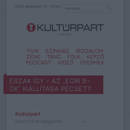
2026. augusztus 10. – Lőrinc
FILM
SZÍNHÁZ
IRODALOM
ZENE
TÁNC
FOLK
KÉPZŐ
PODCAST
VIDEÓ
GYERMEK
ÉSZAK ÍGY - AZ „EGRI 5-
ÖK” KIÁLLÍTÁSA PÉCSETT
Kultúrpart
a szerző friss bejegyzései