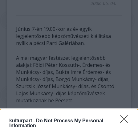
2008. 06. 04.
Június 7-én 19.00-kor az év egyik
legjelentősebb képzőművészeti kiállítása
nyílik a pécsi Parti Galériában.
A mai magyar festészet legjelentősebb
alakjai: Földi Péter Kossuth-, Érdemes- és
Munkácsy- díjas, Bukta Imre Érdemes- és
Munkácsy- díjas, Borgó Munkácsy- díjas,
Szurcsik József Munkácsy- díjas, és Csontó
Lajos Munkácsy- díjas képzőművészek
mutatkoznak be Pécsett.
A kiállítást a festészet iskolateremtő pécsi
kulturpart -
Do Not Process My Personal
nagyasszonya, Ilona Keserű Ilona, Kossuth
Information
díjas festőművésznő nyitja meg. A
vendégeket Mészáros András, a Pécs2010