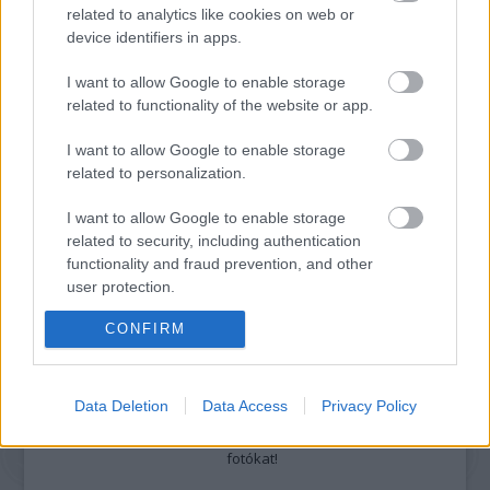
related to analytics like cookies on web or
Részletek a
Felhasználási feltételekben
és az
adatvédelmi tájékoztatóban
.
device identifiers in apps.
I want to allow Google to enable storage
related to functionality of the website or app.
I want to allow Google to enable storage
related to personalization.
Legolvasottabb
I want to allow Google to enable storage
related to security, including authentication
Megdöbbentő fotók a néptelen fővárosról
Top 10: ezek a legjobb szerelmes filmek
functionality and fraud prevention, and other
A 10 legütősebb drogos film
user protection.
Megjöttek a meztelen hősnők
Meztelenség és anatómia
CONFIRM
A forradalom egy holland fotós szemével
A legizgalmasabb fotók 2015-ből
Meztelen fővárosiak
Data Deletion
Data Access
Privacy Policy
Készülőben a nagy meztelen album
Nézd meg a 48-as szabadságharc hőseiről készült
fotókat!