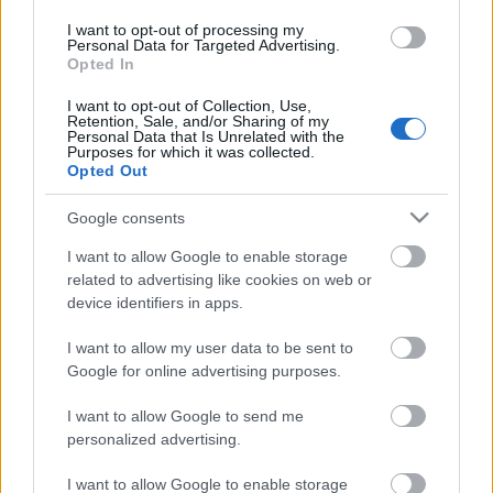
I want to opt-out of processing my
Personal Data for Targeted Advertising.
Opted In
AZ EMBERSÉG ÜNNEPE
I want to opt-out of Collection, Use,
Retention, Sale, and/or Sharing of my
Personal Data that Is Unrelated with the
Purposes for which it was collected.
Opted Out
Google consents
I want to allow Google to enable storage
„NEM TÖBB EZER EMBERRE UTAZUNK, HANEM
related to advertising like cookies on web or
EGY VÁLOGATOTT TÁRSASÁGRA”
device identifiers in apps.
I want to allow my user data to be sent to
Google for online advertising purposes.
A bejegyzés trackback címe:
https://kulturpart.hu/api/trackback/id/7828792
I want to allow Google to send me
Kommentek:
personalized advertising.
A hozzászólások a
vonatkozó jogszabályok
értelmében felhasználói tartalomnak
minősülnek, értük a
szolgáltatás technikai
üzemeltetője semmilyen felelősséget
I want to allow Google to enable storage
nem vállal, azokat nem ellenőrzi. Kifogás esetén forduljon a blog szerkesztőjéhez.